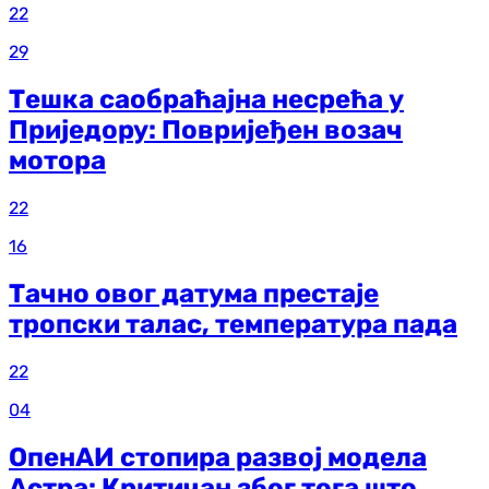
22
29
Тешка саобраћајна несрећа у
Приједору: Повријеђен возач
мотора
22
16
Тачно овог датума престаје
тропски талас, температура пада
22
04
ОпенАИ стопира развој модела
Астра: Критичан због тога што