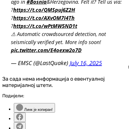
ago in
#Bosnia
&Herzegovina. Felt it? Tell us via:
?
https://t.co/QMSpuj6Z2H
?
https://t.co/AXvOM7I4Th
?
https://t.co/wPtMW5ND1t
⚠ Automatic crowdsourced detection, not
seismically verified yet. More info soon!
pic.twitter.com/E4oexw2o7D
— EMSC (@LastQuake)
July 16, 2025
За сада нема информација о евентуалној
материјалној штети.
Подијели:
Линк је копиран!