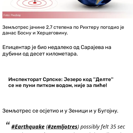
Земљотрес јачине 2,7 степена по Рихтеру погодио је
данас Босну и Херцеговину.
Епицентар је био недалеко од Сарајева на
дубини од десет километара.
Инспекторат Српске: Језеро код ''Делте''
се не пуни питком водом, није за пиће!
Земљотрес се осјетио и у Зеници и у Бугојну.
#Earthquake
(
#zemljotres
) possibly felt 35 sec