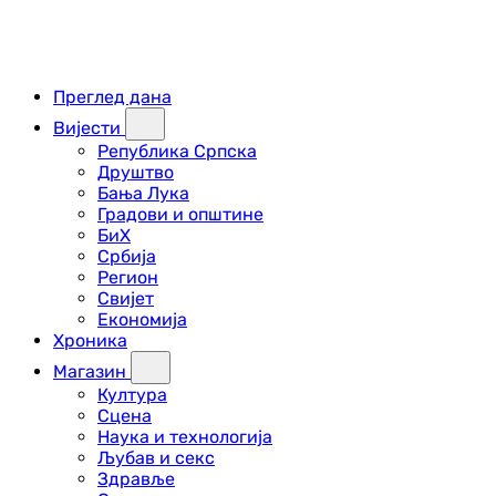
Преглед дана
Вијести
Република Српска
Друштво
Бања Лука
Градови и општине
БиХ
Србија
Регион
Свијет
Економија
Хроника
Магазин
Култура
Сцена
Наука и технологија
Љубав и секс
Здравље