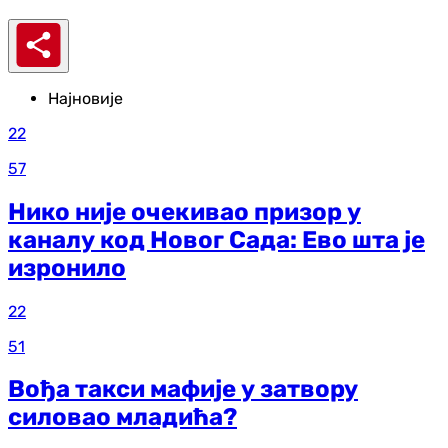
Најновије
22
57
Нико није очекивао призор у
каналу код Новог Сада: Ево шта је
изронило
22
51
Вођа такси мафије у затвору
силовао младића?