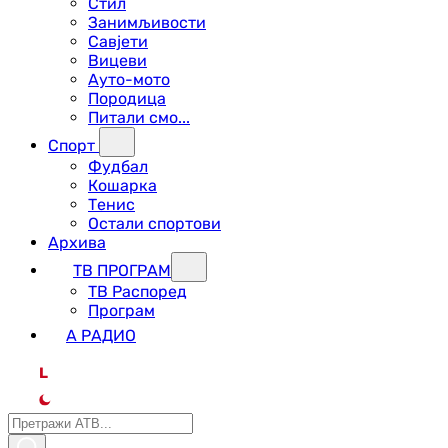
Стил
Занимљивости
Савјети
Вицеви
Ауто-мото
Породица
Питали смо...
Спорт
Фудбал
Кошарка
Тенис
Остали спортови
Архива
ТВ ПРОГРАМ
ТВ Распоред
Програм
А РАДИО
L