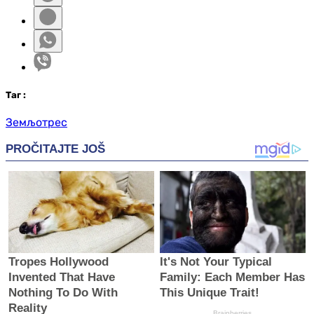
Таг
:
Земљотрес