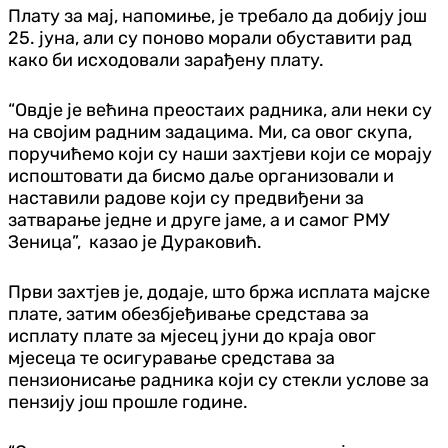
Плату за мај, напомиње, је требало да добију још
25. јуна, али су поново морали обуставити рад
како би исходовали зарађену плату.
“Овдје је већина преостаих радника, али неки су
на својим радним задацима. Ми, са овог скупа,
поручићемо који су наши захтјеви који се морају
испоштовати да бисмо даље организовали и
наставили радове који су предвиђени за
затварање једне и друге јаме, а и самог РМУ
Зеница”, казао је Дураковић.
Први захтјев је, додаје, што бржа исплата мајске
плате, затим обезбјеђивање средстава за
исплату плате за мјесец јуни до краја овог
мјесеца те осигуравање средстава за
пензионисање радника који су стекли услове за
пензију још прошле године.