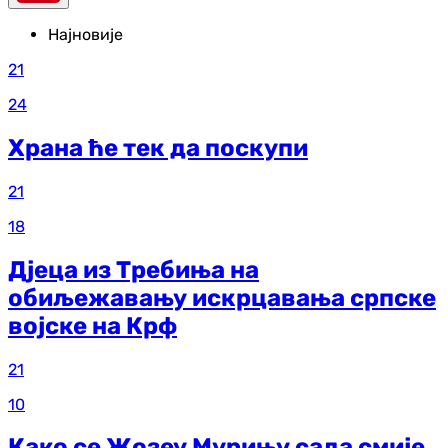
Најновије
21
24
Храна ће тек да поскупи
21
18
Дјеца из Требиња на
обиљежавању искрцавања српске
војске на Крф
21
10
Како се Жозеу Мурињу сада смије