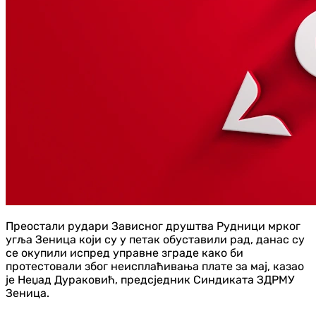
Преостали рудари Зависног друштва Рудници мрког
угља Зеница који су у петак обуставили рад, данас су
се окупили испред управне зграде како би
протестовали због неисплаћивања плате за мај, казао
је Неџад Дураковић, предсједник Синдиката ЗДРМУ
Зеница.