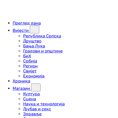
Преглед дана
Вијести
Република Српска
Друштво
Бања Лука
Градови и општине
БиХ
Србија
Регион
Свијет
Економија
Хроника
Магазин
Култура
Сцена
Наука и технологија
Љубав и секс
Здравље