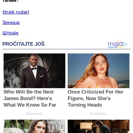
Таг
ови
:
štrajk rudari
Зеница
Штрајк