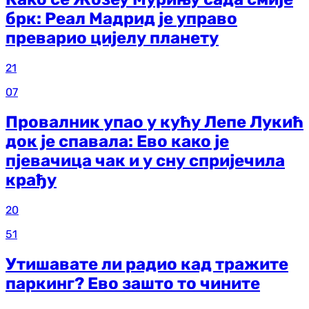
брк: Реал Мадрид је управо
преварио цијелу планету
21
07
Провалник упао у кућу Лепе Лукић
док је спавала: Ево како је
пјевачица чак и у сну спријечила
крађу
20
51
Утишавате ли радио кад тражите
паркинг? Ево зашто то чините