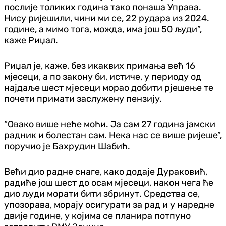
послије толиких година тако понаша Управа.
Нису ријешили, чини ми се, 22 рудара из 2024.
године, а мимо тога, можда, има још 50 људи”,
каже Риџал.
Риџал је, каже, без икаквих примања већ 16
мјесеци, а по закону би, истиче, у периоду од
најдаље шест мјесеци морао добити рјешење те
почети примати заслужену пензију.
“Овако више неће моћи. Ја сам 27 година јамски
радник и болестан сам. Нека нас се више ријеше”,
поручио је Бахрудин Шабић.
Већи дио радне снаге, како додаје Дураковић,
радиће још шест до осам мјесеци, након чега ће
дио људи морати бити збринут. Средства се,
упозорава, морају осигурати за рад и у наредне
двије године, у којима се планира потпуно