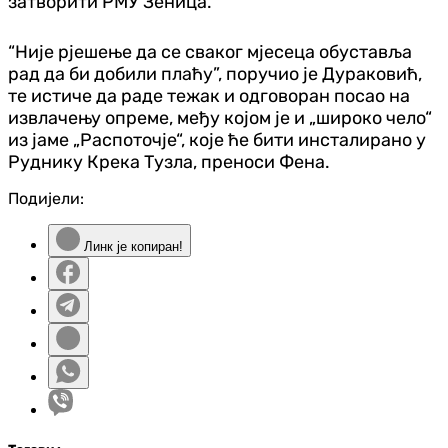
затворити РМУ Зеница.
“Није рјешење да се сваког мјесеца обуставља
рад да би добили плаћу”, поручио је Дураковић,
те истиче да раде тежак и одговоран посао на
извлачењу опреме, међу којом је и „широко чело“
из јаме „Распоточје“, које ће бити инсталирано у
Руднику Крека Тузла, преноси Фена.
Подијели:
Линк је копиран!