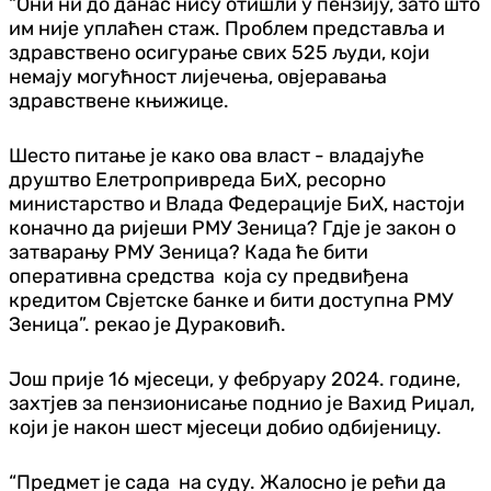
“Они ни до данас нису отишли у пензију, зато што
им није уплаћен стаж. Проблем представља и
здравствено осигурање свих 525 људи, који
немају могућност лијечења, овјеравања
здравствене књижице.
Шесто питање је како ова власт - владајуће
друштво Елетропривреда БиХ, ресорно
министарство и Влада Федерације БиХ, настоји
коначно да ријеши РМУ Зеница? Гдје је закон о
затварању РМУ Зеница? Када ће бити
оперативна средства која су предвиђена
кредитом Свјетске банке и бити доступна РМУ
Зеница”. рекао је Дураковић.
Још прије 16 мјесеци, у фебруару 2024. године,
захтјев за пензионисање поднио је Вахид Риџал,
који је након шест мјесеци добио одбијеницу.
“Предмет је сада на суду. Жалосно је рећи да