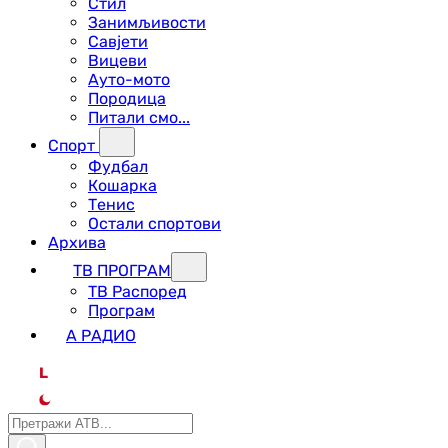
Стил
Занимљивости
Савјети
Вицеви
Ауто-мото
Породица
Питали смо...
Спорт
Фудбал
Кошарка
Тенис
Остали спортови
Архива
ТВ ПРОГРАМ
ТВ Распоред
Програм
А РАДИО
L