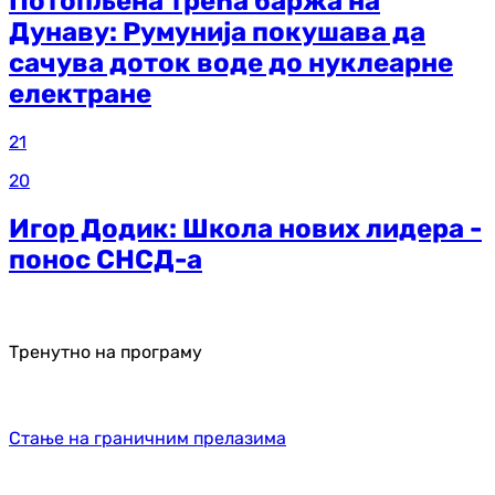
Потопљена трећа баржа на
Дунаву: Румунија покушава да
сачува доток воде до нуклеарне
електране
21
20
Игор Додик: Школа нових лидера -
понос СНСД-а
Тренутно на програму
Стање на граничним прелазима