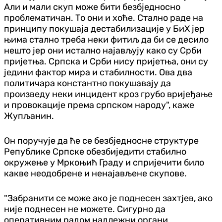
Али и мали скуп може бити безбједносно
проблематичан. То они и хоће. Стално раде на
принципу покушаја дестабилизације у БиХ јер
њима стално треба неки фитиљ да би се десило
нешто јер они истално најављују како су Срби
пријетња. Српска и Срби нису пријетња, они су
једини фактор мира и стабилности. Ова два
политичара константно покушавају да
произведу неки инцидент кроз грубо вријеђање
и провокације према српском народу", каже
Жупљанин.
Он поручује да ће се безбједносне структуре
Републике Српске обезбиједити стабилно
окружење у Мркоњић Граду и спријечити било
какве неодобрене и ненајављене скупове.
"Забранити се може ако је поднесен захтјев, ако
није поднесен не можете. Сигурно да
оперативним радом надлежни органи