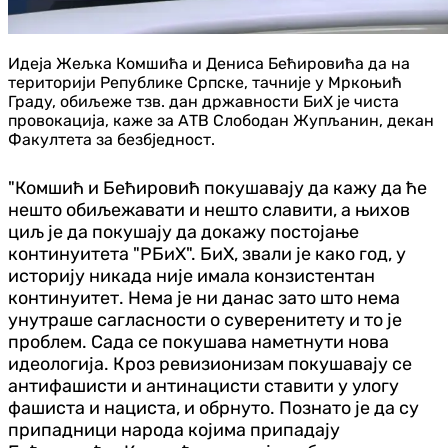
Идеја Жељка Комшића и Дениса Бећировића да на
територији Републике Српске, тачније у Мркоњић
Граду, обиљеже тзв. дан државности БиХ је чиста
провокација, каже за АТВ Слободан Жупљанин, декан
Факултета за безбједност.
"Комшић и Бећировић покушавају да кажу да ће
нешто обиљежавати и нешто славити, а њихов
циљ је да покушају да докажу постојање
континуитета "РБиХ". БиХ, звали је како год, у
историју никада није имала конзистентан
континуитет. Нема је ни данас зато што нема
унутраше сагласности о суверенитету и то је
проблем. Сада се покушава наметнути нова
идеологија. Кроз ревизионизам покушавају се
антифашисти и антинацисти ставити у улогу
фашиста и нациста, и обрнуто. Познато је да су
припадници народа којима припадају