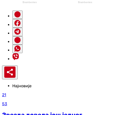
Најновије
21
53
Звезда довела још једног