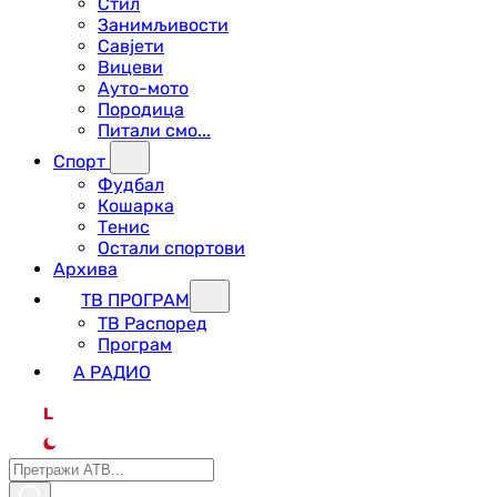
Стил
Занимљивости
Савјети
Вицеви
Ауто-мото
Породица
Питали смо...
Спорт
Фудбал
Кошарка
Тенис
Остали спортови
Архива
ТВ ПРОГРАМ
ТВ Распоред
Програм
А РАДИО
L