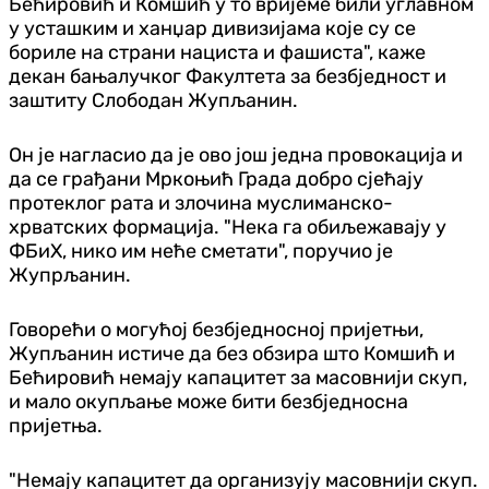
Бећировић и Комшић у то вријеме били углавном
у усташким и ханџар дивизијама које су се
бориле на страни нациста и фашиста", каже
декан бањалучког Факултета за безбједност и
заштиту Слободан Жупљанин.
Он је нагласио да је ово још једна провокација и
да се грађани Мркоњић Града добро сјећају
протеклог рата и злочина муслиманско-
хрватских формација. "Нека га обиљежавају у
ФБиХ, нико им неће сметати", поручио је
Жупрљанин.
Говорећи о могућој безбједносној пријетњи,
Жупљанин истиче да без обзира што Комшић и
Бећировић немају капацитет за масовнији скуп,
и мало окупљање може бити безбједносна
пријетња.
"Немају капацитет да организују масовнији скуп.