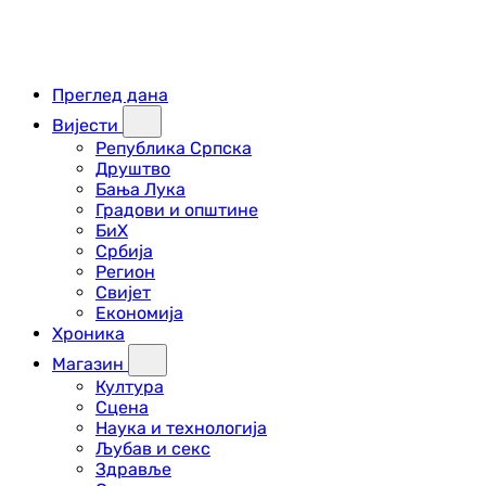
Преглед дана
Вијести
Република Српска
Друштво
Бања Лука
Градови и општине
БиХ
Србија
Регион
Свијет
Економија
Хроника
Магазин
Култура
Сцена
Наука и технологија
Љубав и секс
Здравље