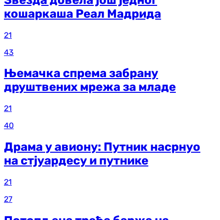
кошаркаша Реал Мадрида
21
43
Њемачка спрема забрану
друштвених мрежа за младе
21
40
Драма у авиону: Путник насрнуо
на стјуардесу и путнике
21
27