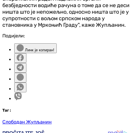
безбједности водиће рачуна о томе да се не деси
ништа што је непожељно, односно ништа што је у
супротности с вољом српском народа у
становника у Мркоњић Граду", каже Жупљанин.
Подијели:
Линк је копиран!
Таг
:
Слободан Жупљанин