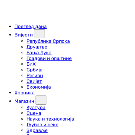
Преглед дана
Вијести
Република Српска
Друштво
Бања Лука
Градови и општине
БиХ
Србија
Регион
Свијет
Економија
Хроника
Магазин
Култура
Сцена
Наука и технологија
Љубав и секс
Здравље