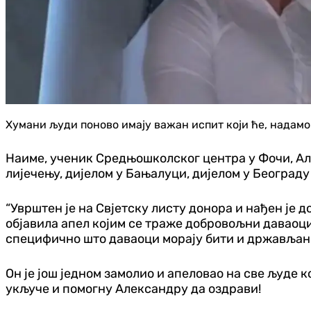
Хумани људи поново имају важан испит који ће, надамо 
Наиме, ученик Средњошколског центра у Фочи, Але
лијечењу, дијелом у Бањалуци, дијелом у Београду
“Уврштен је на Свјетску листу донора и нађен је 
објавила апел којим се траже добровољни даваоци
специфично што даваоци морају бити и држављани 
Он је још једном замолио и апеловао на све људе
укључе и помогну Александру да оздрави!