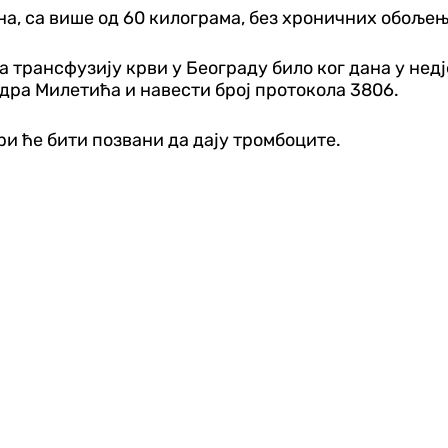
на, са више од 60 килограма, без хроничних обољењ
 трансфузију крви у Београду било ког дана у недј
ндра Милетића и навести број протокола 3806.
и ће бити позвани да дају тромбоците.