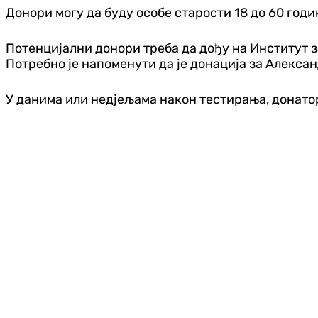
Донори могу да буду особе старости 18 до 60 годи
Потенцијални донори треба да дођу на Институт за
Потребно је напоменути да је донација за Алекса
У данима или недјељама након тестирања, донатор