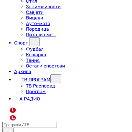
Стил
Занимљивости
Савјети
Вицеви
Ауто-мото
Породица
Питали смо...
Спорт
Фудбал
Кошарка
Тенис
Остали спортови
Архива
ТВ ПРОГРАМ
ТВ Распоред
Програм
А РАДИО
L