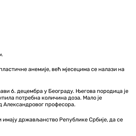
м.
ластичне анемије, већ мјесецима се налази на
бави 6. децембра у Београду. Његова породица је
упила потребна количина доза. Мало је
од Александровог професора.
и имају држављанство Републике Србије, да се