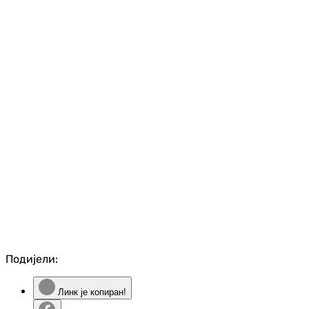
Подијели:
Линк је копиран!