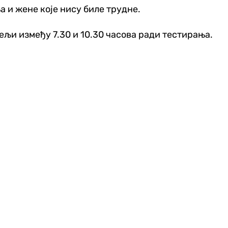
а и жене које нису биле трудне.
ељи између 7.30 и 10.30 часова ради тестирања.