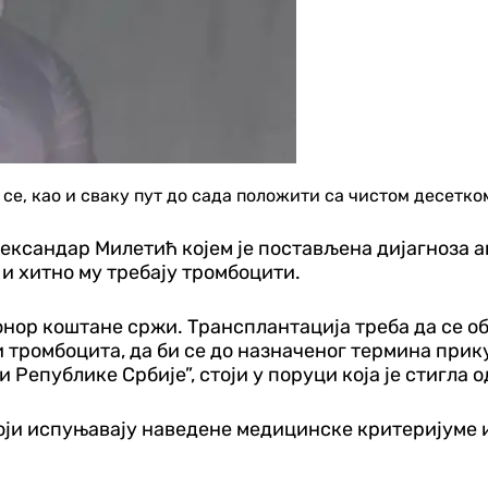
се, као и сваку пут до сада положити са чистом десетко
ксандар Милетић којем је постављена дијагноза ап
 и хитно му требају тромбоцити.
донор коштане сржи. Трансплантација треба да се о
 тромбоцита, да би се до назначеног термина прик
Републике Србије”, стоји у поруци која је стигла 
 који испуњавају наведене медицинске критеријуме 