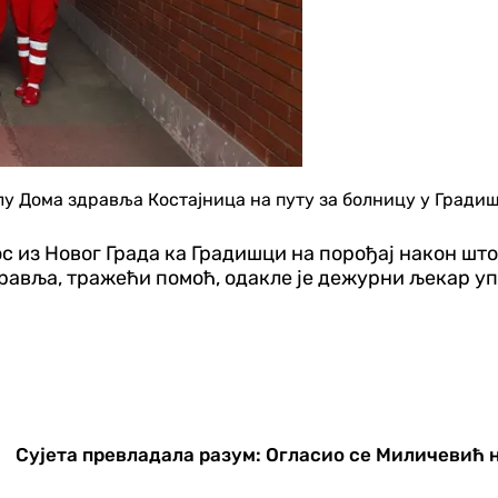
илу Дома здравља Костајница на путу за болницу у Гради
 из Новог Града ка Градишци на порођај након што ј
здравља, тражећи помоћ, одакле је дежурни љекар 
Сујета превладала разум: Огласио се Миличевић 