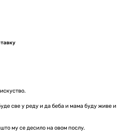
ставку
 искуство.
уде све у реду и да беба и мама буду живе и
 што му се десило на овом послу.