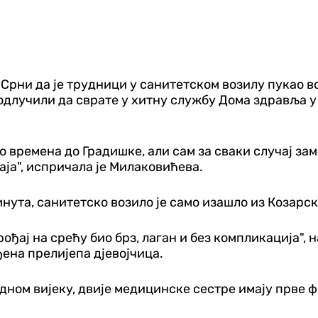
рни да је трудници у санитетском возилу пукао вод
 одлучили да сврате у хитну службу Дома здравља у
 времена до Градишке, али сам за сваки случај зам
аја", испричала је Милаковићева.
ута, санитетско возило је само изашло из Козарске
орођај на срећу био брз, лаган и без компликација",
ђена прелијепа дјевојчица.
дном вијеку, двије медицинске сестре имају прве ф