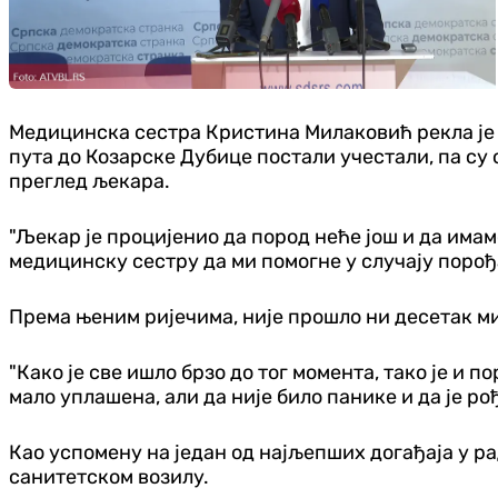
Медицинска сестра Кристина Милаковић рекла је С
пута до Козарске Дубице постали учестали, па су
преглед љекара.
"Љекар је процијенио да пород неће још и да имамо
медицинску сестру да ми помогне у случају порођ
Према њеним ријечима, није прошло ни десетак мин
"Како је све ишло брзо до тог момента, тако је и п
мало уплашена, али да није било панике и да је ро
Као успомену на један од најљепших догађаја у ра
санитетском возилу.