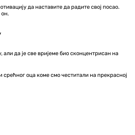
мотивацију да наставите да радите свој посао.
 он.
у
у, али да је све вријеме био сконцентрисан на
 и срећног оца коме смо честитали на прекрасној