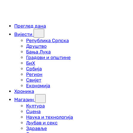
Преглед дана
Вијести
Република Српска
Друштво
Бања Лука
Градови и општине
БиХ
Србија
Регион
Свијет
Економија
Хроника
Магазин
Култура
Сцена
Наука и технологија
Љубав и секс
Здравље