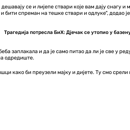
 дешавају се и лијепе ствари које вам дају снагу и 
и бити спреман на тешке ствари и одлуке", додао је
Трагедија потресла БиХ: Дјечак се утопио у базен
еба заплакала и да је само питао да ли је све у ред
на одредиште.
ци како би преузели мајку и дијете. Ту смо срели