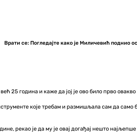
Врати се: Погледајте како је Миличевић поднио о
ћ 25 година и каже да јој је ово било прво овакво
инструменте које требам и размишљала сам да само б
ине, рекао је да му је овај догађај нешто најљепше