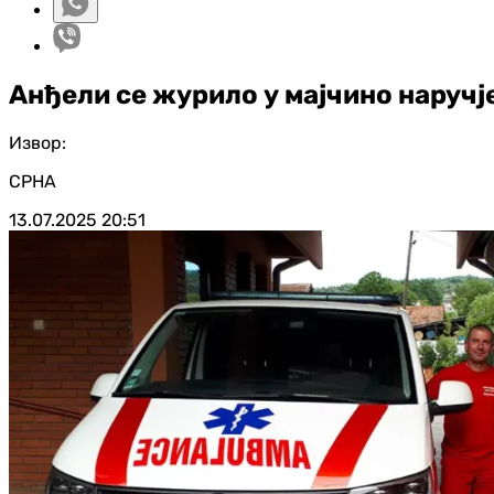
Анђели се журило у мајчино наручје
Извор:
СРНА
13.07.2025
20:51