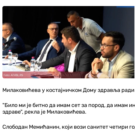
Милаковићева у костајничком Дому здравља ради ве
"Било ми је битно да имам сет за пород, да имам 
здраве", рекла је Милаковићева.
Слободан Мемићанин, који вози санитет четири год