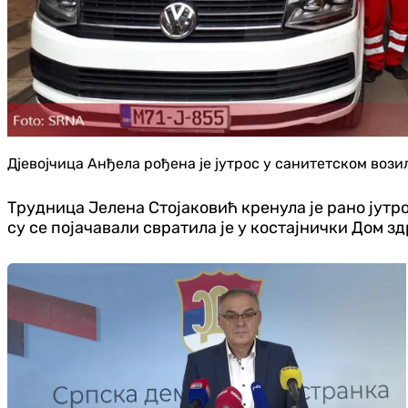
Дјевојчица Анђела рођена је јутрос у санитетском воз
Трудница Јелена Стојаковић кренула је рано јутрос
су се појачавали свратила је у костајнички Дом 