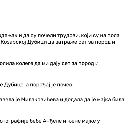
ењак и да су почели трудови, који су на пола
 Козарској Дубици да затраже сет за пород и
олила колеге да ми дају сет за пород и
 Дубице, а порођај је почео.
 навела је Милаковићева и додала да је мајка била
отографије бебе Анђеле и њене мајке у