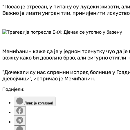
"Посао је стресан, у питању су људски животи, али
Важно је имати уигран тим, примијенити искуство 
Мемићанин каже да је у једном тренутку чуо да је б
вожњу како би довољно брзо, али сигурно стигли 
"Дочекали су нас спремни испред болнице у Градиш
дјевојчици", испричао је Мемићанин.
Подијели:
Линк је копиран!