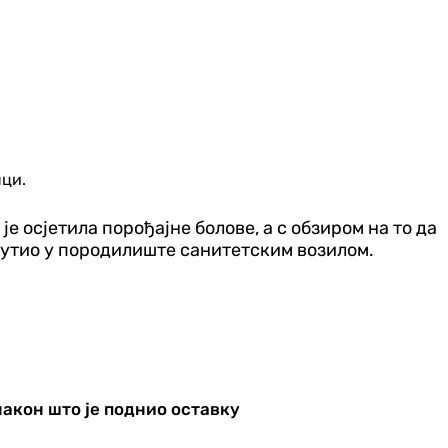
шци.
е осјетила порођајне болове, а с обзиром на то да
упутио у породилиште санитетским возилом.
након што је поднио оставку