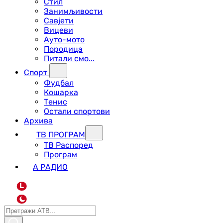
Стил
Занимљивости
Савјети
Вицеви
Ауто-мото
Породица
Питали смо...
Спорт
Фудбал
Кошарка
Тенис
Остали спортови
Архива
ТВ ПРОГРАМ
ТВ Распоред
Програм
А РАДИО
L