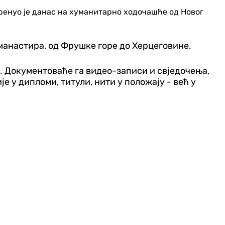
кренуо је данас на хуманитарно ходочашће од Новог
 манастира, од Фрушке горе до Херцеговине.
ђе. Документоваће га видео-записи и свједочења,
је у дипломи, титули, нити у положају - већ у