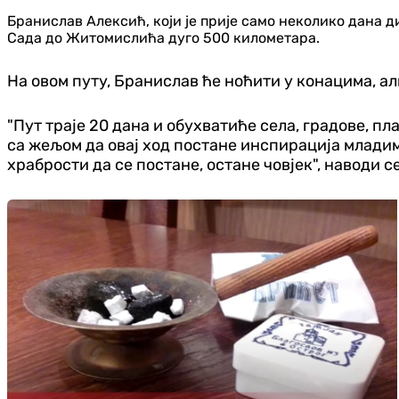
Бранислав Алексић, који је прије само неколико дана 
Сада до Житомислића дуго 500 километара.
На овом путу, Бранислав ће ноћити у конацима, ал
"Пут траје 20 дана и обухватиће села, градове, п
са жељом да овај ход постане инспирација младима 
храбрости да се постане, остане човјек", наводи с