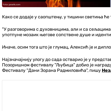
Како се додаје у саопштењу, у тишини светиња ће
"У разговорима с духовницима, али и са сељацима
употпуне мозаик његове сопствене душе и идентит
Иначе, осим тога што је глумац, Алексић је и дип
Најзначајнију улогу до сада остварио је у предс
Позоришном фестивалу "Љубица" добио је награду з
Фестивалу "Дани Зорана Радмиловића", пишу
Нез