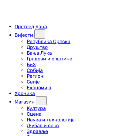
Преглед дана
Вијести
Република Српска
Друштво
Бања Лука
Градови и општине
БиХ
Србија
Регион
Свијет
Економија
Хроника
Магазин
Култура
Сцена
Наука и технологија
Љубав и секс
Здравље