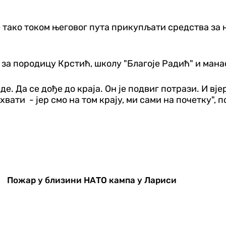
 тако током његовог пута прикупљати средства за н
 за породицу Крстић, школу "Благоје Радић" и ман
иде. Да се дође до краја. Он је подвиг потрази. И вј
вати - јер смо на том крају, ми сами на почетку", п
Пожар у близини НАТО кампа у Лариси