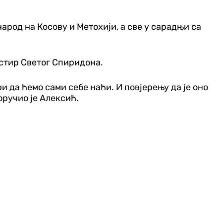
арод на Косову и Метохији, а све у сарадњи са
астир Светог Спиридона.
ери да ћемо сами себе наћи. И повјерењу да је оно
оручио је Алексић.