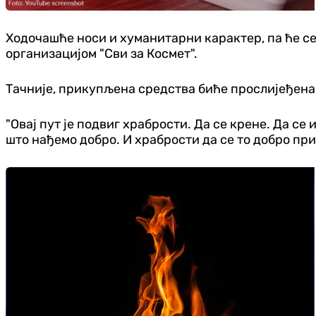
Ходочашће носи и хуманитарни карактер, па ће се
организацијом "Сви за Космет".
Тачније, прикупљена средства биће прослијеђена
"Овај пут је подвиг храбрости. Да се крене. Да се 
што нађемо добро. И храбрости да се то добро прих