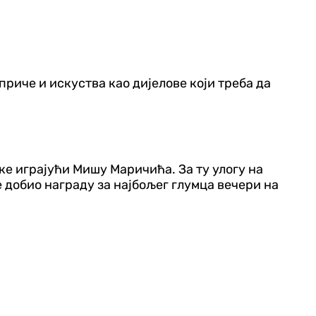
риче и искуства као дијелове који треба да
ке играјући Мишу Маричића. За ту улогу на
е добио награду за најбољег глумца вечери на