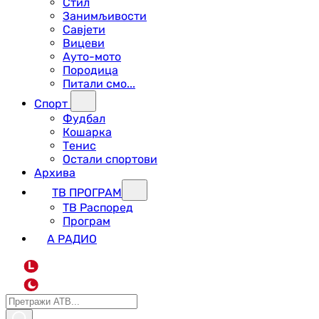
Стил
Занимљивости
Савјети
Вицеви
Ауто-мото
Породица
Питали смо...
Спорт
Фудбал
Кошарка
Тенис
Остали спортови
Архива
ТВ ПРОГРАМ
ТВ Распоред
Програм
А РАДИО
L