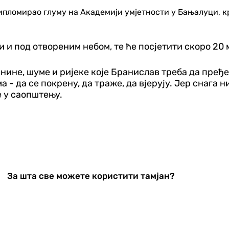
дипломирао глуму на Академији умјетности у Бањалуци, 
и и под отвореним небом, те ће посјетити скоро 20
ланине, шуме и ријеке које Бранислав треба да пре
- да се покрену, да траже, да вјерују. Јер снага ни
е у саопштењу.
За шта све можете користити тамјан?