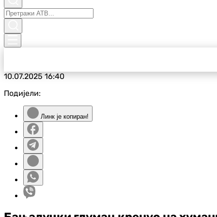
10.07.2025
16:40
Подијели:
Линк је копиран!
Бањалучки глумац кренуо на хума