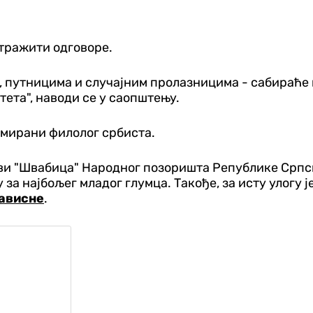
 тражити одговоре.
, путницима и случајним пролазницима - сабираће п
ета", наводи се у саопштењу.
ломирани филолог србиста.
тави "Швабица" Народног позоришта Републике Српс
а најбољег младог глумца. Такође, за исту улогу ј
ависне
.