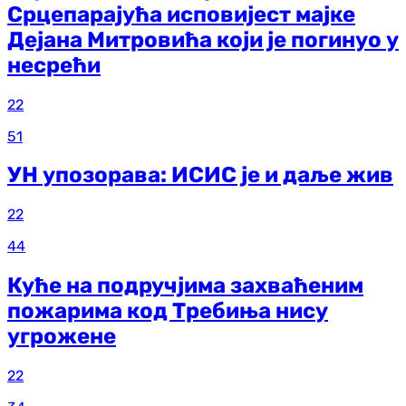
Срцепарајућа исповијест мајке
Дејана Митровића који је погинуо у
несрећи
22
51
УН упозорава: ИСИС је и даље жив
22
44
Куће на подручјима захваћеним
пожарима код Требиња нису
угрожене
22