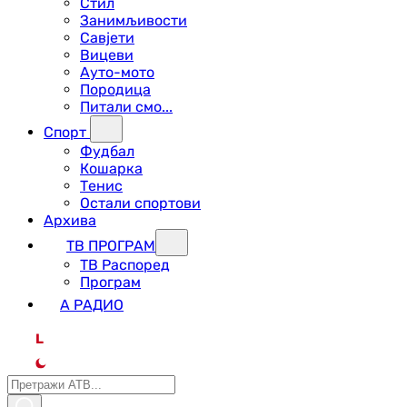
Стил
Занимљивости
Савјети
Вицеви
Ауто-мото
Породица
Питали смо...
Спорт
Фудбал
Кошарка
Тенис
Остали спортови
Архива
ТВ ПРОГРАМ
ТВ Распоред
Програм
А РАДИО
L