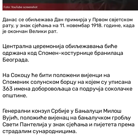
Данас се обиљежава Дан примирја у Првом свјетском
рату, у знак сјећања на 11. новембар 1918. године, када
је окончан Велики рат.
Централна церемонија обиљежавања биће
одржана код Спомен-костурнице бранилаца
Београда.
На Сокоцу ће бити положени вијенци на
Споменик солунском борцу на којем су уписана
363 имена доборовољаца са подручја соколачке
општине.
Генерални конзул Србије у Бањалуци Милош
Вујић, положиће вијенац на бањалучком гробљу
Свети Пантелија у знак сјећања и пијетета према
страдалим сународницима.