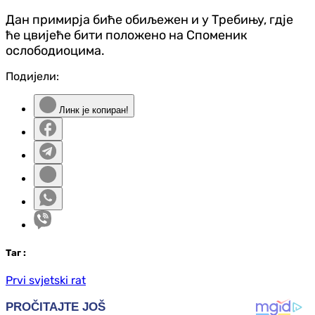
Дан примирја биће обиљежен и у Требињу, гдје
ће цвијеће бити положено на Споменик
ослободиоцима.
Подијели:
Линк је копиран!
Таг
:
Prvi svjetski rat