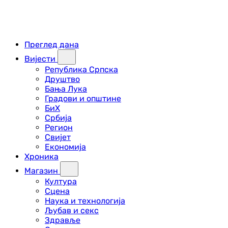
Преглед дана
Вијести
Република Српска
Друштво
Бања Лука
Градови и општине
БиХ
Србија
Регион
Свијет
Економија
Хроника
Магазин
Култура
Сцена
Наука и технологија
Љубав и секс
Здравље