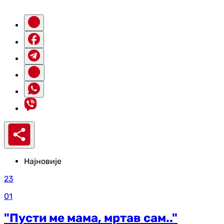
Најновије
23
01
"Пусти ме мама, мртав сам.."