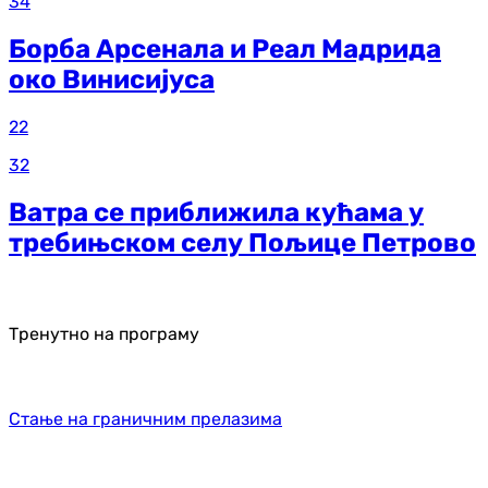
34
Борба Арсенала и Реал Мадрида
око Винисијуса
22
32
Ватра се приближила кућама у
требињском селу Пољице Петрово
Тренутно на програму
Стање на граничним прелазима