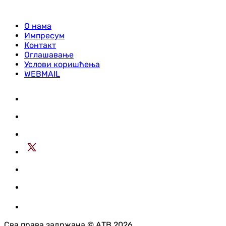
О нама
Импресум
Контакт
Оглашавање
Услови коришћења
WEBMAIL
Сва права задржана © АТВ 2026