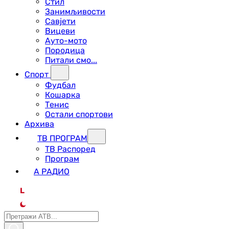
Стил
Занимљивости
Савјети
Вицеви
Ауто-мото
Породица
Питали смо...
Спорт
Фудбал
Кошарка
Тенис
Остали спортови
Архива
ТВ ПРОГРАМ
ТВ Распоред
Програм
А РАДИО
L