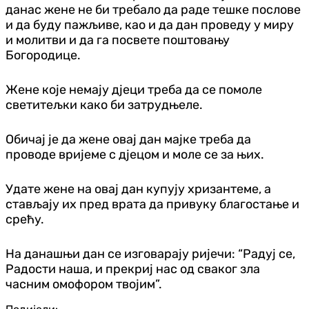
данас жене не би требало да раде тешке послове
и да буду пажљиве, као и да дан проведу у миру
и молитви и да га посвете поштовању
Богородице.
Жене које немају дјеци треба да се помоле
светитељки како би затрудњеле.
Обичај је да жене овај дан мајке треба да
проводе вријеме с дјецом и моле се за њих.
Удате жене на овај дан купују хризантеме, а
стављају их пред врата да привуку благостање и
срећу.
На данашњи дан се изговарају ријечи: “Радуј се,
Радости наша, и прекриј нас од сваког зла
часним омофором твојим”.