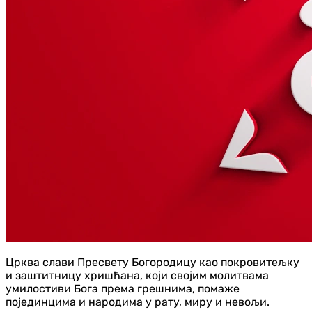
Црква слави Пресвету Богородицу као покровитељку
и заштитницу хришћана, који својим молитвама
умилостиви Бога према грешнима, помаже
појединцима и народима у рату, миру и невољи.