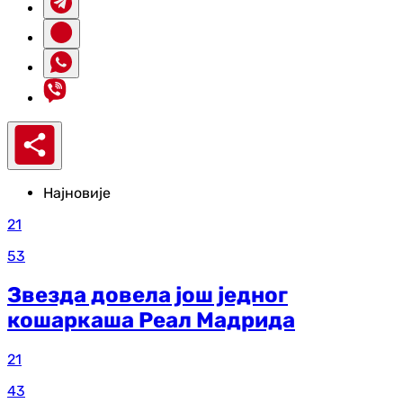
Најновије
21
53
Звезда довела још једног
кошаркаша Реал Мадрида
21
43