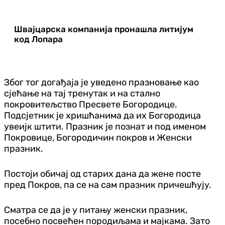
Швајцарска компанија пронашла литијум
код Лопара
Због тог догађаја је уведено празновање као
сјећање на тај тренутак и на стално
покровитељство Пресвете Богородице.
Подсјетник је хришћанима да их Богородица
увеијк штити. Празник је познат и под именом
Покровице, Богородичин покров и Женски
празник.
Постоји обичај од старих дана да жене посте
пред Покров, па се на сам празник причешћују.
Сматра се да је у питању женски празник,
посебно посвећен породиљама и мајкама. Зато