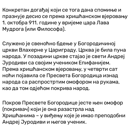
Конкретан догађај који се тога дана спомиње и
празнује десио се према хришћанском вјеровању
1. октобра 911. године у вријеме цара Лава
Мудрога (или Философа).
Служено је свеноћно бдење у Богородичиној
цркви Влахерне у Цариграду. Црква је била пуна
народа. У позадини цркве стајао је свети Андреј
Јуродиви са својим учеником Епифанијем.
Према хришћанском вјеровању, у четврти сат
ноћи појавила се Пресвета Богородица изнад
народа са распростртим омофором на рукама,
као да том одјећом покрива народ.
Покров Пресвете Богородице јесте њен омофор
(покривач) који је она разастрла над
Хришћанима – у виђењу које је имао преподобни
Андреј Јуродиви и његов ученик.