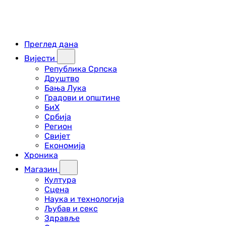
Преглед дана
Вијести
Република Српска
Друштво
Бања Лука
Градови и општине
БиХ
Србија
Регион
Свијет
Економија
Хроника
Магазин
Култура
Сцена
Наука и технологија
Љубав и секс
Здравље