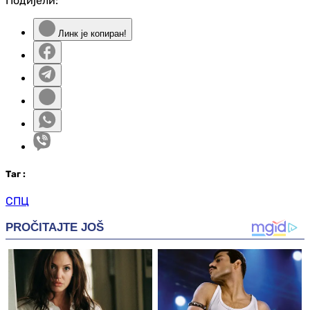
Подијели:
Линк је копиран!
Таг
:
СПЦ