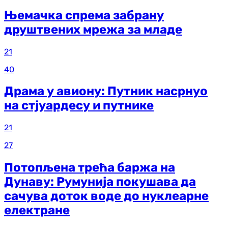
Њемачка спрема забрану
друштвених мрежа за младе
21
40
Драма у авиону: Путник насрнуо
на стјуардесу и путнике
21
27
Потопљена трећа баржа на
Дунаву: Румунија покушава да
сачува доток воде до нуклеарне
електране