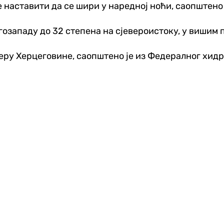
 ће наставити да се шири у наредној ноћи, саопште
озападу до 32 степена на сјевероистоку, у вишим п
веру Херцеговине, саопштено је из Федералног хид