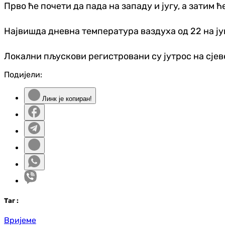
Прво ће почети да пада на западу и југу, а затим
Највишда дневна температура ваздуха од 22 на југ
Локални пљускови регистровани су јутрос на сје
Подијели:
Линк је копиран!
Таг
:
Вријеме