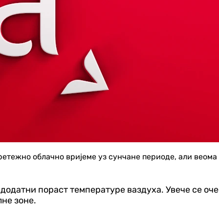
етежно облачно вријеме уз сунчане периоде, али веома 
ети додатни пораст температуре ваздуха. Увече се оч
не зоне.