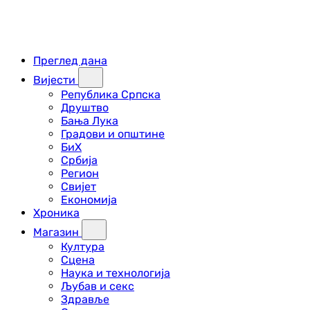
Преглед дана
Вијести
Република Српска
Друштво
Бања Лука
Градови и општине
БиХ
Србија
Регион
Свијет
Економија
Хроника
Магазин
Култура
Сцена
Наука и технологија
Љубав и секс
Здравље