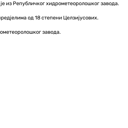
но је из Републичког хидрометеоролошког завода.
ред‌јелима од 18 степени Целзијусових.
рометеоролошког завода.