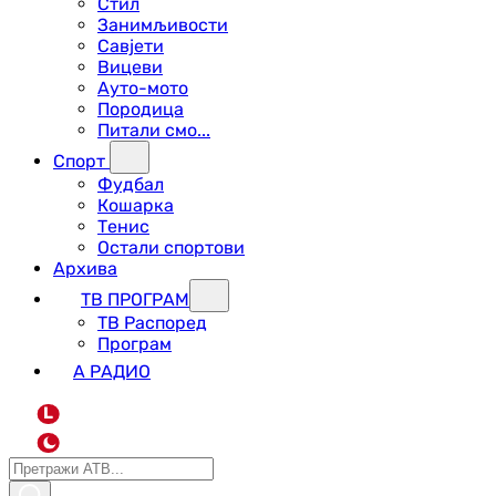
Стил
Занимљивости
Савјети
Вицеви
Ауто-мото
Породица
Питали смо...
Спорт
Фудбал
Кошарка
Тенис
Остали спортови
Архива
ТВ ПРОГРАМ
ТВ Распоред
Програм
А РАДИО
L