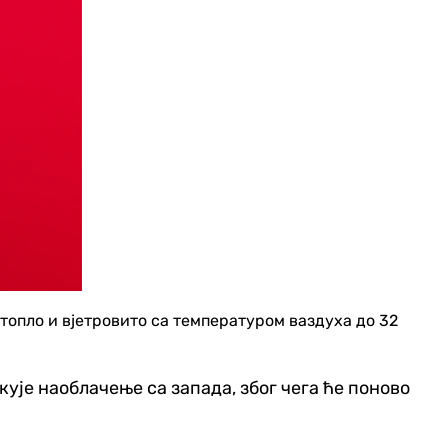
топло и вјетровито са температуром ваздуха до 32
екује наоблачење са запада, због чега ће поново