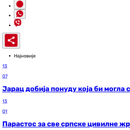
Најновије
13
07
Јарац добија понуду која би могла 
13
01
Парастос за све српске цивилне жр