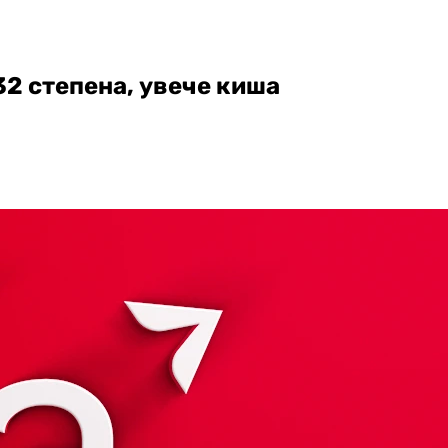
32 степена, увече киша