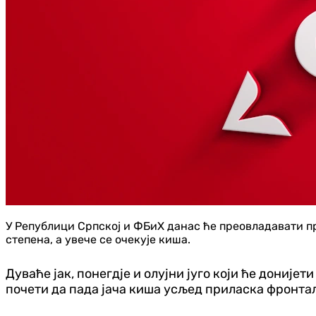
У Републици Српској и ФБиХ данас ће преовладавати пр
степена, а увече се очекује киша.
Дуваће јак, понегд‌је и олујни југо који ће дониј
почети да пада јача киша усљед приласка фронтал