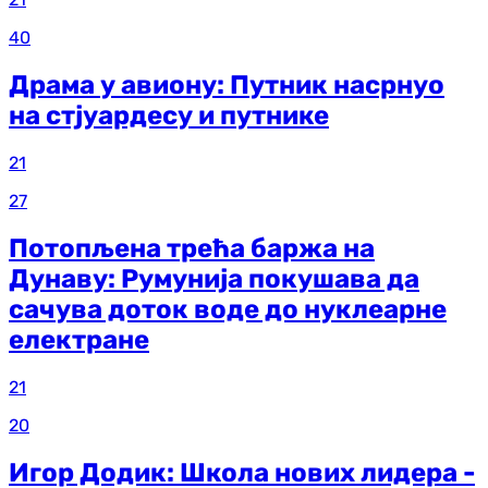
40
Драма у авиону: Путник насрнуо
на стјуардесу и путнике
21
27
Потопљена трећа баржа на
Дунаву: Румунија покушава да
сачува доток воде до нуклеарне
електране
21
20
Игор Додик: Школа нових лидера -