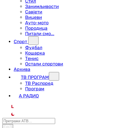
Стил
Занимљивости
Савјети
Вицеви
Ауто-мото
Породица
Питали смо...
Спорт
Фудбал
Кошарка
Тенис
Остали спортови
Архива
ТВ ПРОГРАМ
ТВ Распоред
Програм
А РАДИО
L