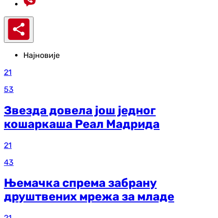
Најновије
21
53
Звезда довела још једног
кошаркаша Реал Мадрида
21
43
Њемачка спрема забрану
друштвених мрежа за младе
21