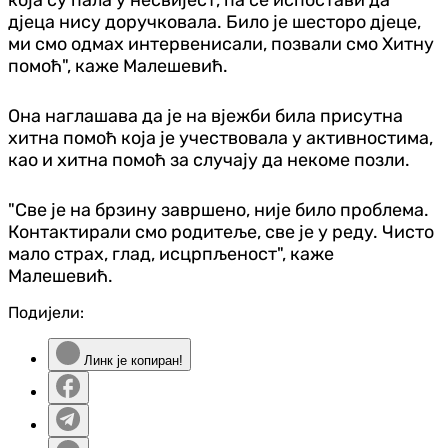
дјеца нису доручковала. Било је шесторо дјеце,
ми смо одмах интервенисали, позвали смо Хитну
помоћ", каже Малешевић.
Она наглашава да је на вјежби била присутна
хитна помоћ која је учествовала у активностима,
као и хитна помоћ за случају да некоме позли.
"Све је на брзину завршено, није било проблема.
Контактирали смо родитеље, све је у реду. Чисто
мало страх, глад, исцрпљеност", каже
Малешевић.
Подијели:
Линк је копиран!