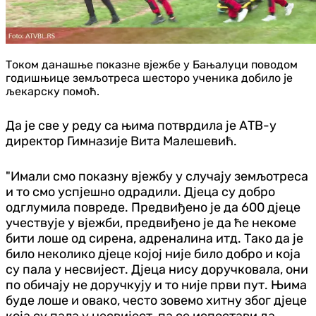
Током данашње показне вјежбе у Бањалуци поводом
годишњице земљотреса шесторо ученика добило је
љекарску помоћ.
Да је све у реду са њима потврдила је АТВ-у
директор Гимназије Вита Малешевић.
"Имали смо показну вјежбу у случају земљотреса
и то смо успјешно одрадили. Дјеца су добро
одглумила повреде. Предвиђено је да 600 дјеце
учествује у вјежби, предвиђено је да ће некоме
бити лоше од сирена, адреналина итд. Тако да је
било неколико дјеце којој није било добро и која
су пала у несвијест. Дјеца нису доручковала, они
по обичају не доручкују и то није први пут. Њима
буде лоше и овако, често зовемо хитну због дјеце
која су пала у несвијест, па се испостави да