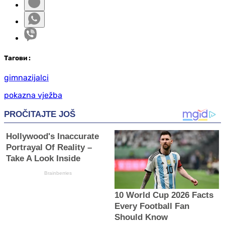
Таг
ови
:
gimnazijalci
pokazna vježba