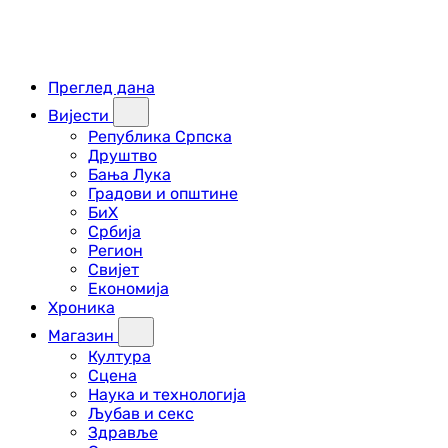
Преглед дана
Вијести
Република Српска
Друштво
Бања Лука
Градови и општине
БиХ
Србија
Регион
Свијет
Економија
Хроника
Магазин
Култура
Сцена
Наука и технологија
Љубав и секс
Здравље