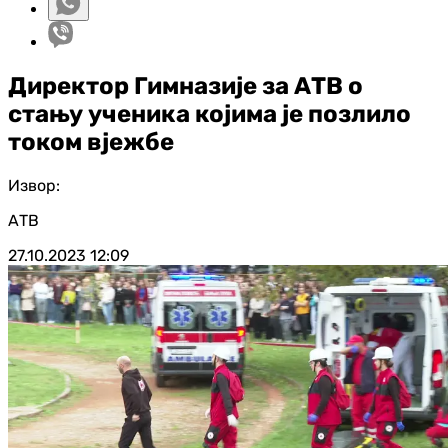
Директор Гимназије за АТВ о
стању ученика којима је позлило
током вјежбе
Извор:
АТВ
27.10.2023
12:09