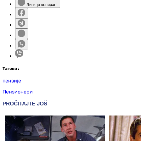
Линк је копиран!
Таг
ови
:
пензије
Пензионери