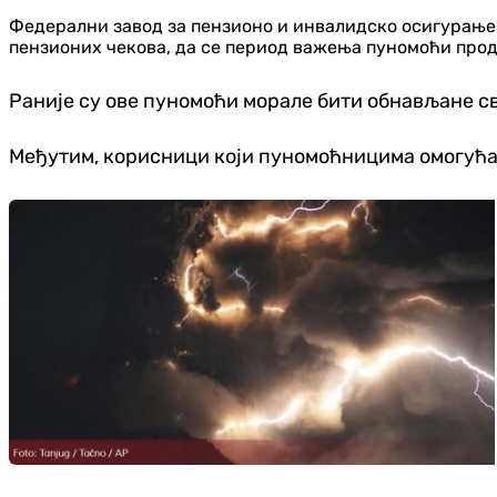
Федерални завод за пензионо и инвалидско осигурање о
пензионих чекова, да се период важења пуномоћи прод
Раније су ове пуномоћи морале бити обнављане с
Међутим, корисници који пуномоћницима омогућав