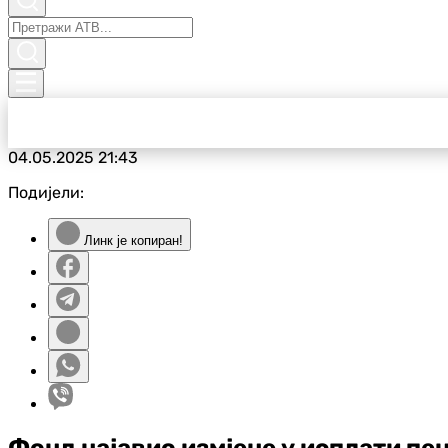
04.05.2025
21:43
Подијели:
Линк је копиран!
Фонд најавио измјене у исплати пен