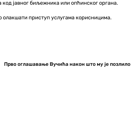
на код јавног биљежника или опћинског органа.
тно олакшати приступ услугама корисницима.
Прво оглашавање Вучића након што му је позлило