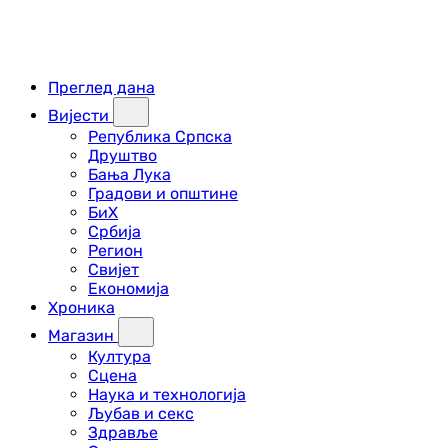
Преглед дана
Вијести
Република Српска
Друштво
Бања Лука
Градови и општине
БиХ
Србија
Регион
Свијет
Економија
Хроника
Магазин
Култура
Сцена
Наука и технологија
Љубав и секс
Здравље