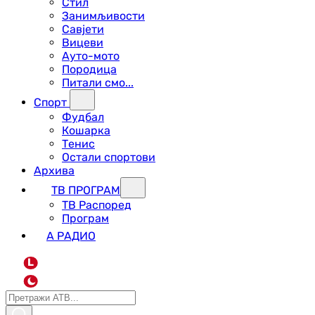
Стил
Занимљивости
Савјети
Вицеви
Ауто-мото
Породица
Питали смо...
Спорт
Фудбал
Кошарка
Тенис
Остали спортови
Архива
ТВ ПРОГРАМ
ТВ Распоред
Програм
А РАДИО
L