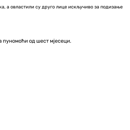
ка, а овластили су друго лице искључиво за подизање
а пуномоћи од шест мјесеци.