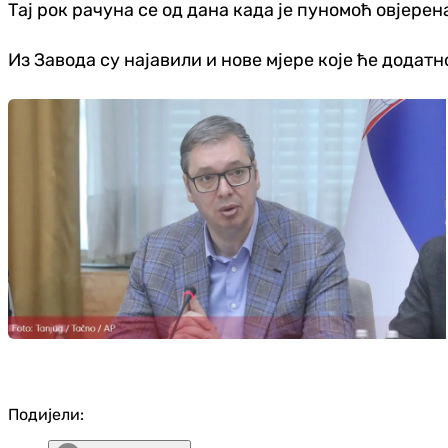
Тај рок рачуна се од дана када је пуномоћ овјере
Из Завода су најавили и нове мјере које ће дода
Подијели: