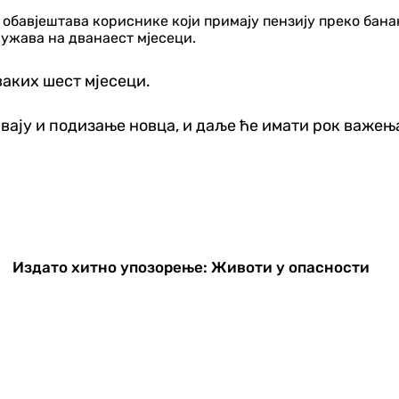
бавјештава кориснике који примају пензију преко бана
ужава на дванаест мјесеци.
ваких шест мјесеци.
ају и подизање новца, и даље ће имати рок важењ
Издато хитно упозорење: Животи у опасности