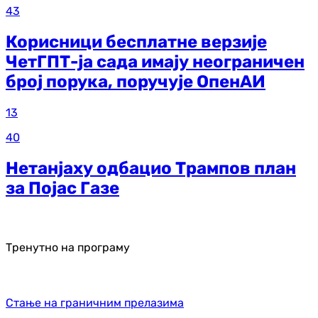
43
Корисници бесплатне верзије
ЧетГПТ-ја сада имају неограничен
број порука, поручује ОпенАИ
13
40
Нетанјаху одбацио Трампов план
за Појас Газе
Тренутно на програму
Стање на граничним прелазима