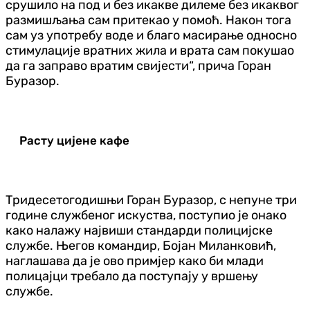
срушило на под и без икакве дилеме без икаквог
размишљања сам притекао у помоћ. Након тога
сам уз употребу воде и благо масирање односно
стимулације вратних жила и врата сам покушао
да га заправо вратим свијести“, прича Горан
Буразор.
Расту цијене кафе
Тридесетогодишњи Горан Буразор, с непуне три
године службеног искуства, поступио је онако
како налажу највиши стандарди полицијске
службе. Његов командир, Бојан Миланковић,
наглашава да је ово примјер како би млади
полицајци требало да поступају у вршењу
службе.