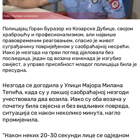
Полицајац Горан Буразор из Козарске Дубице, својом
храброшћу и професионализмом, али највише
правовременим реаговањем, спасио је живот
суграђанину повријеђеном у саобраћајној несрећи.
Иако је незгода на први поглед дјеловала без
посљедица, један од возача изненада je изгубио
свијест, а управо присебност младог полицајца била је
пресудна.
Незгода се догодила у Улици Мајора Милана
Тепића, када су у лакшој саобраћајној незгоди
учествовала два возила. Иако су оба возача у
почетку била свјесна и без видљивих повреда,
ситуација се након неколико минута, нагло
промијенила.
"Након неких 20-30 секунди лице се одједном