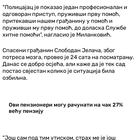
"Полицајац је показао један професионалан и
одговоран приступ, пруживши прву помоћ,
притекавши нашем грађанину у помоћ и
пруживши му прву помоћ, до доласка Службе
хитне помоћи“, нагласио је Миланковић.
Спасени грађанин Слободан Јелача, због
потреса мозга, провео је 24 сата на посматрању.
Данас се добро осјећа, али каже да је тек сад
постао свјестан колико је ситуација била
озбиљна.
Ови пензионери могу рачунати на чак 27%
већу пензију
"Још сам под тим утиском, страх ме је још