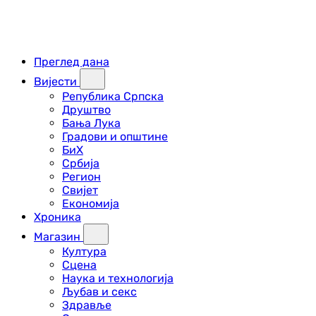
Преглед дана
Вијести
Република Српска
Друштво
Бања Лука
Градови и општине
БиХ
Србија
Регион
Свијет
Економија
Хроника
Магазин
Култура
Сцена
Наука и технологија
Љубав и секс
Здравље