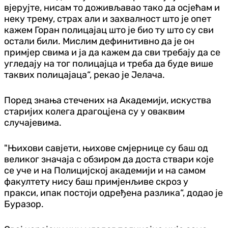
вјерујте, нисам то доживљавао тако да осјећам и
неку трему, страх али и захвалност што је опет
кажем Горан полицајац што је био ту што су сви
остали били. Мислим дефинитивно да је он
примјер свима и ја да кажем да сви требају да се
угледају на тог полицајца и треба да буде више
таквих полицајаца“, рекао је Јелача.
Поред знања стечених на Академији, искуства
старијих колега драгоцјена су у оваквим
случајевима.
"Њихови савјети, њихове смјернице су баш од
великог значаја с обзиром да доста ствaри које
се уче и на Полицијској академији и на самом
факултету нису баш примјенљиве скроз у
пракси, ипак постоји одређена разлика“, додао је
Буразор.