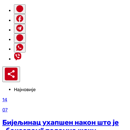
Најновије
14
07
Бијељинац ухапшен након што је