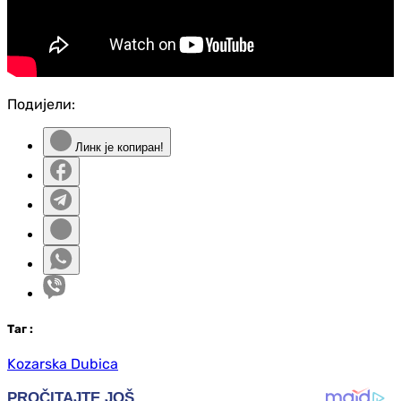
Подијели:
Линк је копиран!
Таг
:
Kozarska Dubica