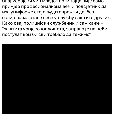
Овај херојски чин младог полицајца није само
примјер професионализма већ и подсјетник да
иза униформе стоје људи спремни да, без
оклијевања, ставе себе у службу заштите других.
Како овај полицијски службеник и сам каже -
"заштита човјековог живота, заправо је највећи
постулат ком би сви требало да тежимо".