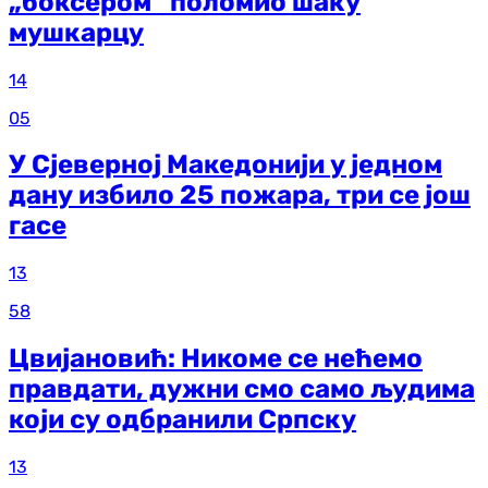
„боксером“ поломио шаку
мушкарцу
14
05
У Сјеверној Македонији у једном
дану избило 25 пожара, три се још
гасе
13
58
Цвијановић: Никоме се нећемо
правдати, дужни смо само људима
који су одбранили Српску
13