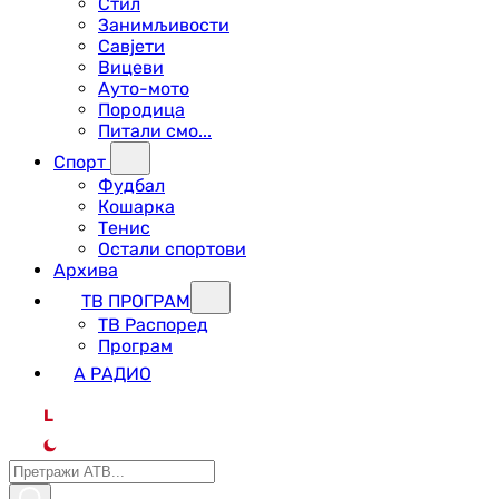
Стил
Занимљивости
Савјети
Вицеви
Ауто-мото
Породица
Питали смо...
Спорт
Фудбал
Кошарка
Тенис
Остали спортови
Архива
ТВ ПРОГРАМ
ТВ Распоред
Програм
А РАДИО
L