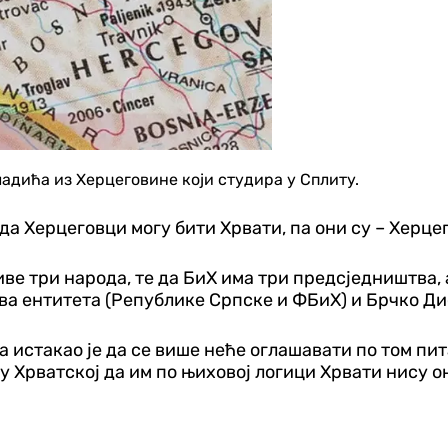
дића из Херцеговине који студира у Сплиту.
да Херцеговци могу бити Хрвати, па они су – Херце
ве три народа, те да БиХ има три предсједништва, ал
два ентитета (Републике Српске и ФБиХ) и Брчко Дис
 истакао је да се више неће оглашавати по том пит
 у Хрватској да им по њиховој логици Хрвати нису 