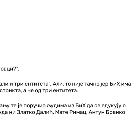
говци?".
и и три ентитета". Али, то није тачно јер БиХ има
трикта, а не од три ентитета.
ању те је поручио људима из БиХ да се едукују о
онда ни Златко Далић, Мате Римац, Антун Бранко