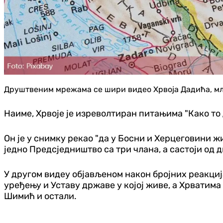
Друштвеним мрежама се шири видео Хрвоја Дадића, мла
Наиме, Хрвоје је изреволтиран питањима "Како то 
Он је у снимку рекао "да у Босни и Херцеговини жи
једно Предсједништво са три члана, а састоји од 
У другом видеу објављеном након бројних реакција
уређењу и Уставу државе у којој живе, а Хрватима
Шимић и остали.