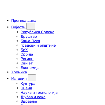
Преглед дана
Вијести
Република Српска
Друштво
Бања Лука
Градови и општине
БиХ
Србија
Регион
Свијет
Економија
Хроника
Магазин
Култура
Сцена
Наука и технологија
Љубав и секс
Здравље