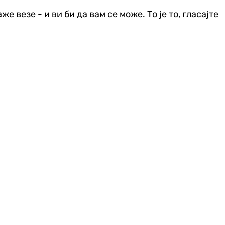
 везе - и ви би да вам се може. То је то, гласајте