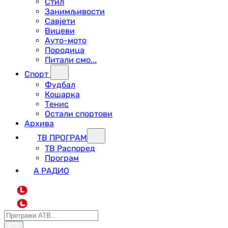
Стил
Занимљивости
Савјети
Вицеви
Ауто-мото
Породица
Питали смо...
Спорт
Фудбал
Кошарка
Тенис
Остали спортови
Архива
ТВ ПРОГРАМ
ТВ Распоред
Програм
А РАДИО
L