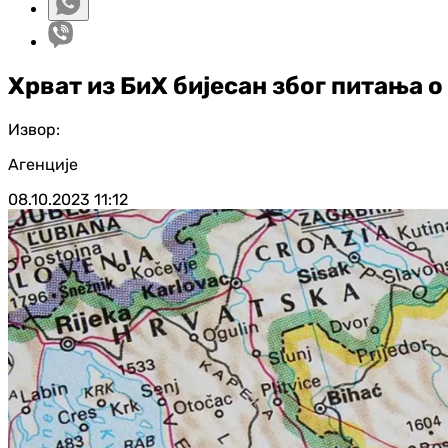
Хрват из БиХ бијесан због питања о
Извор:
Агенције
08.10.2023
11:12