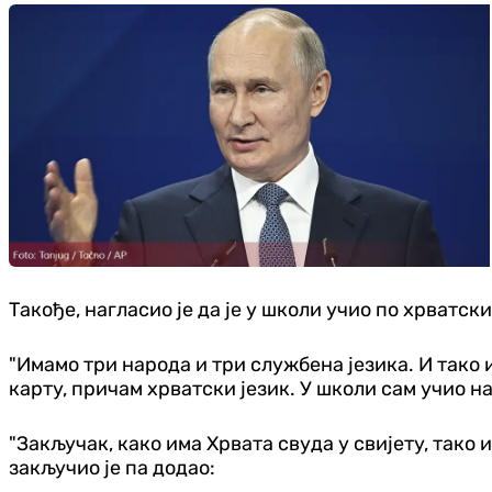
Такође, нагласио је да је у школи учио по хрватск
"Имамо три народа и три службена језика. И тако
карту, причам хрватски језик. У школи сам учио на
"Закључак, како има Хрвата свуда у свијету, тако 
закључио је па додао: