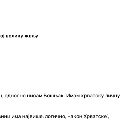
јој велику жељу
ац, односно нисам Бошњак. Имам хрватску личну
вини има највише, логично, након Хрватске",