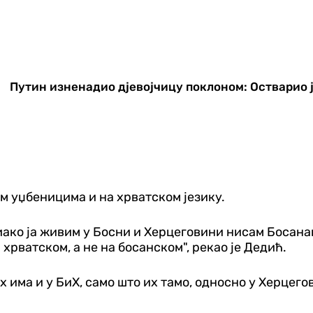
Путин изненадио дјевојчицу поклоном: Остварио 
им уџбеницима и на хрватском језику.
 иако ја живим у Босни и Херцеговини нисам Босан
 хрватском, а не на босанском", рекао је Дедић.
их има и у БиХ, само што их тамо, односно у Херцего