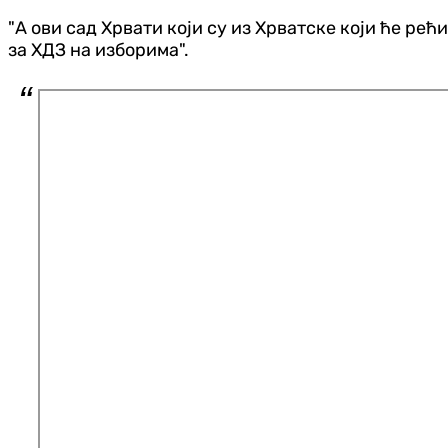
"А ови сад Хрвати који су из Хрватске који ће рећи
за ХДЗ на изборима".