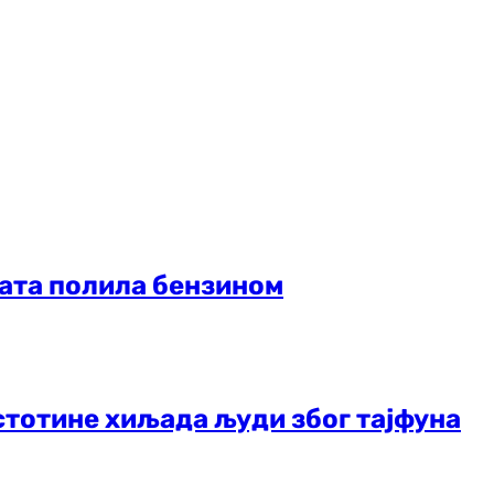
рата полила бензином
стотине хиљада људи због тајфуна