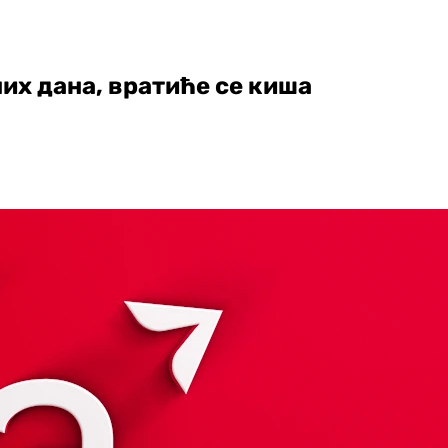
их дана, вратиће се киша