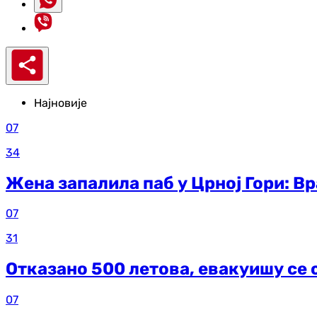
Најновије
07
34
Жена запалила паб у Црној Гори: В
07
31
Отказано 500 летова, евакуишу се 
07