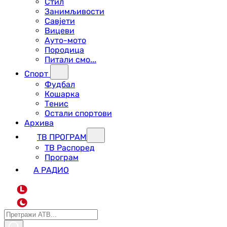
Стил
Занимљивости
Савјети
Вицеви
Ауто-мото
Породица
Питали смо...
Спорт
Фудбал
Кошарка
Тенис
Остали спортови
Архива
ТВ ПРОГРАМ
ТВ Распоред
Програм
А РАДИО
L