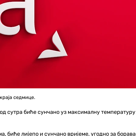
 краја седмице.
 од сутра биће сунчано уз максималну температуру
ма, биће лијепо и сунчано вријеме, угодно за борав