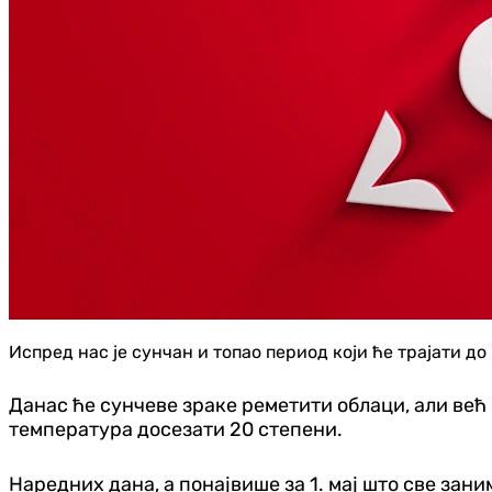
Испред нас је сунчан и топао период који ће трајати до
Данас ће сунчеве зраке реметити облаци, али већ
температура досезати 20 степени.
Наредних дана, а понајвише за 1. мај што све зани