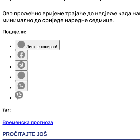
Ово прољећно вријеме трајаће до недјеље када на
минимално до сриједе наредне седмице.
Подијели:
Линк је копиран!
Таг
:
Временска прогноза