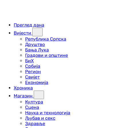
Преглед дана
Вијести
Република Српска
Друштво
Бања Лука
Градови и општине
БиХ
Србија
Регион
Свијет
Економија
Хроника
Магазин
Култура
Сцена
Наука и технологија
Љубав и секс
Здравље