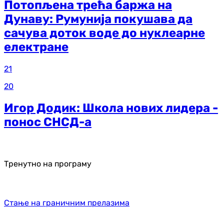
Потопљена трећа баржа на
Дунаву: Румунија покушава да
сачува доток воде до нуклеарне
електране
21
20
Игор Додик: Школа нових лидера -
понос СНСД-а
Тренутно на програму
Стање на граничним прелазима