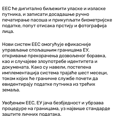
ЕЕС ће дигитално биљежити уласке и изласке
путника, и записати досадашње ручно
печатирање пасоша и прикупљати биометријске
податке, попут отисака прстију и фотографија
лица.
Нови систем ЕЕС омогућује ефикасније
управљање спољашњим границама ЕУ,
откривање прекорачења дозвољеног боравка,
као и случајеве злоупотребе идентитета и
докумената. Како су навели, постепена
имплементација система трајаће шест месеци,
током којих ће граничне службе почети да
евидентирају податке путника из трећих
земаља.
Увођењем ЕЕС, ЕУ јача безбједност и убрзава
процедуре на границама, уз највише стандарде
заштите личних података.