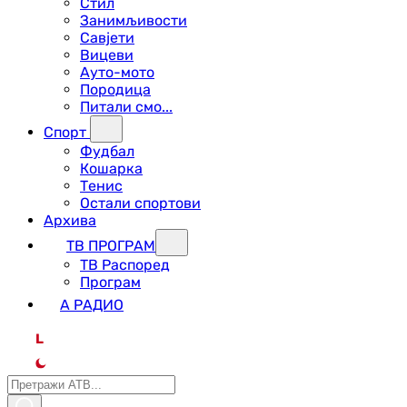
Стил
Занимљивости
Савјети
Вицеви
Ауто-мото
Породица
Питали смо...
Спорт
Фудбал
Кошарка
Тенис
Остали спортови
Архива
ТВ ПРОГРАМ
ТВ Распоред
Програм
А РАДИО
L