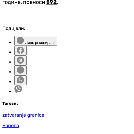
године, преноси
б92
.
Подијели:
Линк је копиран!
Таг
ови
:
zatvaranje granice
Европа