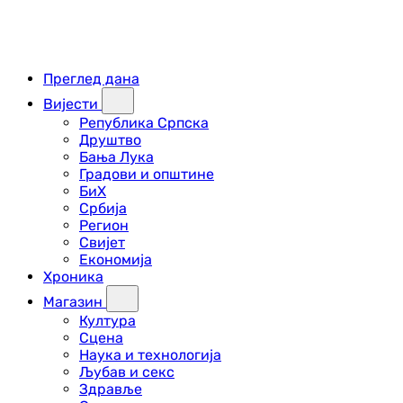
Преглед дана
Вијести
Република Српска
Друштво
Бања Лука
Градови и општине
БиХ
Србија
Регион
Свијет
Економија
Хроника
Магазин
Култура
Сцена
Наука и технологија
Љубав и секс
Здравље