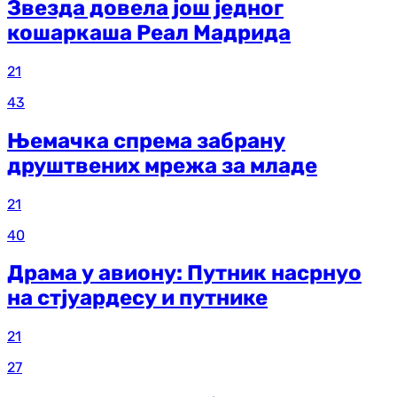
Звезда довела још једног
кошаркаша Реал Мадрида
21
43
Њемачка спрема забрану
друштвених мрежа за младе
21
40
Драма у авиону: Путник насрнуо
на стјуардесу и путнике
21
27