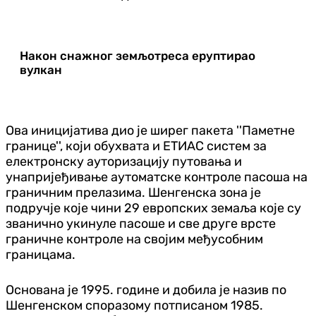
Након снажног земљотреса еруптирао
вулкан
Ова иницијатива дио је ширег пакета ''Паметне
границе'', који обухвата и ЕТИАС систем за
електронску ауторизацију путовања и
унапријеђивање аутоматске контроле пасоша на
граничним прелазима. Шенгенска зона је
подручје које чини 29 европских земаља које су
званично укинуле пасоше и све друге врсте
граничне контроле на својим међусобним
границама.
Основана је 1995. године и добила је назив по
Шенгенском споразому потписаном 1985.