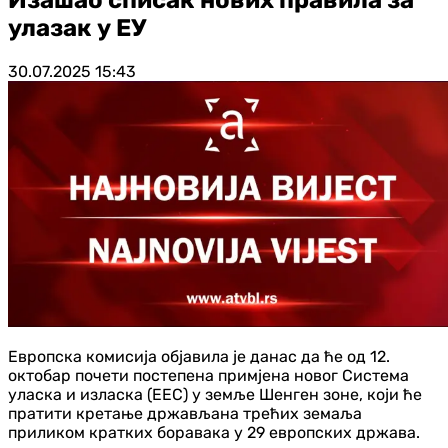
улазак у ЕУ
30.07.2025
15:43
Европска комисија објавила је данас да ће од 12.
октобар почети постепена примјена новог Система
уласка и изласка (ЕЕС) у земље Шенген зоне, који ће
пратити кретање држављана трећих земаља
приликом кратких боравака у 29 европских држава.