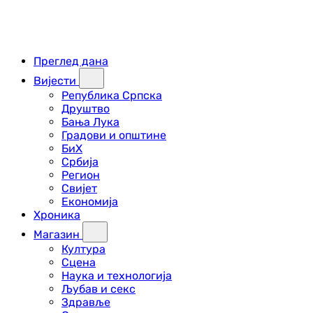
Преглед дана
Вијести
Република Српска
Друштво
Бања Лука
Градови и општине
БиХ
Србија
Регион
Свијет
Економија
Хроника
Магазин
Култура
Сцена
Наука и технологија
Љубав и секс
Здравље