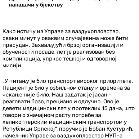
нападачи у бјекству
Како истичу из Управе за ваздухопловство,
сваки минут у оваквим случајевима може бити
пресудан. Захваљујући брзој организацији и
обучености посаде, лет је реализован без
компликација, упркос тешкој и одговорној
мисији.
„У питању је био транспорт високог приоритета.
Пацијент је био у озбиљном стању и времена за
чекање није било. Наш задатак је јасан -
реаговати брзо, прецизно и одлучно. Ово је
девети медицински лет у протеклих 15 дана, што
говори о значајном расту потребе за
хеликоптерским медицинским транспортом у
Републици Српској“, поручио је Бобан Кустурић,
начелник Управе за ваздухопловство МУП-а