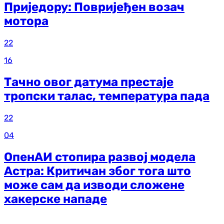
Приједору: Повријеђен возач
мотора
22
16
Тачно овог датума престаје
тропски талас, температура пада
22
04
ОпенАИ стопира развој модела
Астра: Критичан због тога што
може сам да изводи сложене
хакерске нападе