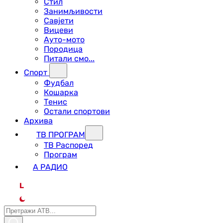
Стил
Занимљивости
Савјети
Вицеви
Ауто-мото
Породица
Питали смо...
Спорт
Фудбал
Кошарка
Тенис
Остали спортови
Архива
ТВ ПРОГРАМ
ТВ Распоред
Програм
А РАДИО
L