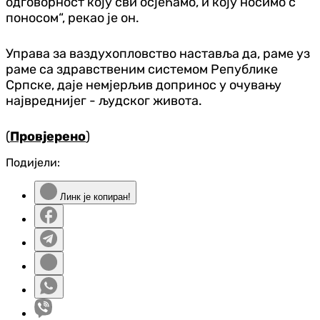
одговорност коју сви осјећамо, и коју носимо с
поносом“, рекао је он.
Управа за ваздухопловство наставља да, раме уз
раме са здравственим системом Републике
Српске, даје немјерљив допринос у очувању
највреднијег - људског живота.
(
Провјерено
)
Подијели:
Линк је копиран!