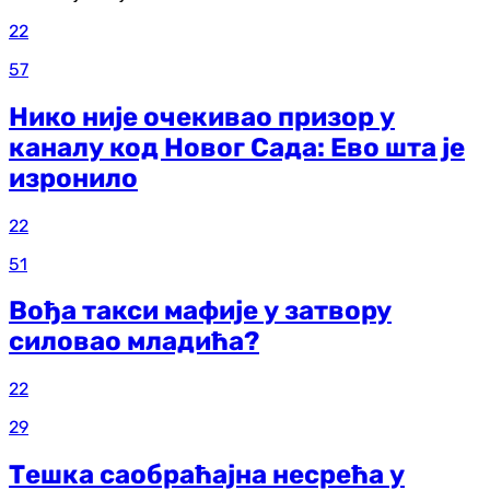
22
57
Нико није очекивао призор у
каналу код Новог Сада: Ево шта је
изронило
22
51
Вођа такси мафије у затвору
силовао младића?
22
29
Тешка саобраћајна несрећа у