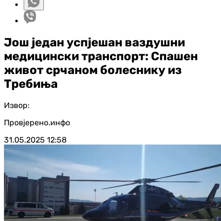
Још један успјешан ваздушни
медицински транспорт: Спашен
живот срчаном болеснику из
Требиња
Извор:
Провјерено.инфо
31.05.2025
12:58