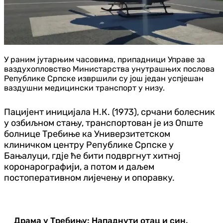
У раним јутарњим часовима, припадници Управе за
ваздухопловство Министарства унутрашњих послова
Републике Српске извршили су још један успјешан
ваздушни медицински транспорт у низу.
Пацијент иницијала Н.К. (1973), срчани болесник
у озбиљном стању, транспортован је из Опште
болнице Требиње ка Универзитетском
клиничком центру Републике Српске у
Бањалуци, гдје ће бити подвргнут хитној
коронарографији, а потом и даљем
постоперативном лијечењу и опоравку.
Драма у Требињу: Нападнути отац и син,