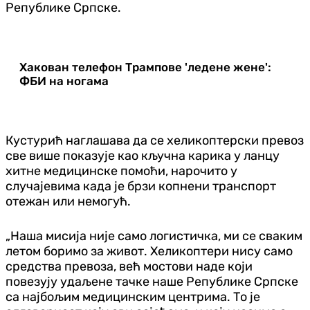
Републике Српске.
Хакован телефон Трампове 'ледене жене':
ФБИ на ногама
Кустурић наглашава да се хеликоптерски превоз
све више показује као кључна карика у ланцу
хитне медицинске помоћи, нарочито у
случајевима када је брзи копнени транспорт
отежан или немогућ.
„Наша мисија није само логистичка, ми се сваким
летом боримо за живот. Хеликоптери нису само
средства превоза, већ мостови наде који
повезују удаљене тачке наше Републике Српске
са најбољим медицинским центрима. То је