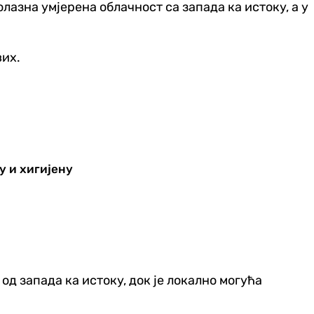
олазна умјерена облачност са запада ка истоку, а у
вих.
у и хигијену
 од запада ка истоку, док је локално могућа