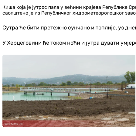
Киша која је јутрос пала у већини крајева Републике Ср
саопштено је из Републичког хидрометеоролошког заво
Сутра ће бити претежно сунчано и топлије, уз днев
У Херцеговини ће током ноћи и јутра дувати умјере