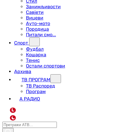
Стил
Занимљивости
Савјети
Вицеви
Ауто-мото
Породица
Питали смо...
Спорт
Фудбал
Кошарка
Тенис
Остали спортови
Архива
ТВ ПРОГРАМ
ТВ Распоред
Програм
А РАДИО
L