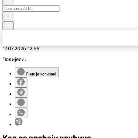
17.07.2025
12:59
Подијели:
Линк је копиран!
Кад се враћају врућине