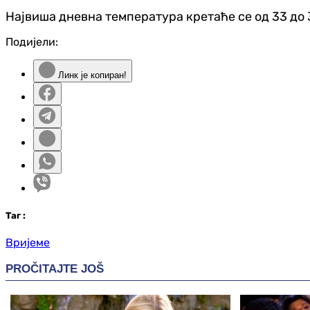
Највиша дневна температура кретаће се од 33 до 
Подијели:
Линк је копиран!
Таг
:
Вријеме