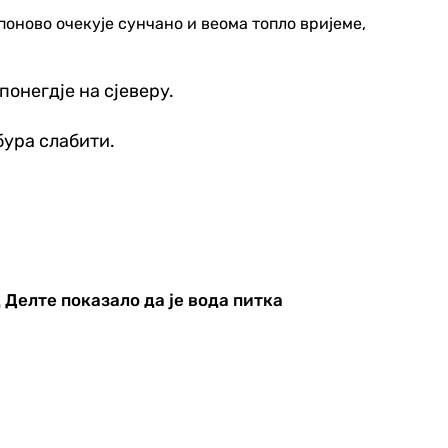
 поново очекује сунчано и веома топло вријеме,
понегдје на сјеверу.
бура слабити.
 Делте показало да је вода питка