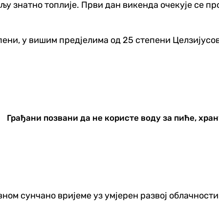
љу знатно топлије. Први дан викенда очекује се пр
ени, у вишим предјелима од 25 степени Целзијусо
Грађани позвани да не користе воду за пиће, хран
авном сунчано вријеме уз умјерен развој облачности