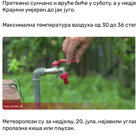
Претежно сунчано и вруће биће у суботу, а у недје
Крајини умјерен до јак југо.
Максимална температура ваздуха од 30 до 36 степ
Метеоролози су за недјељу, 20. јула, најавили угл
пролазна киша или пљусак.