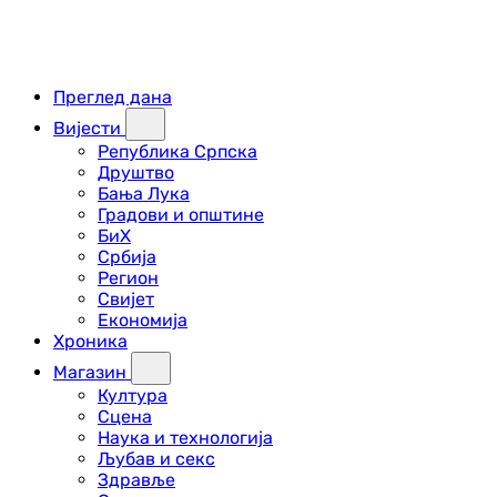
Преглед дана
Вијести
Република Српска
Друштво
Бања Лука
Градови и општине
БиХ
Србија
Регион
Свијет
Економија
Хроника
Магазин
Култура
Сцена
Наука и технологија
Љубав и секс
Здравље