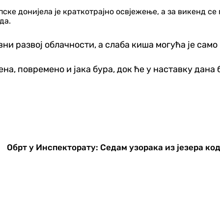
пске донијела је краткотрајно освјежење, а за викенд се
да.
ни развој облачности, а слаба киша могућа је само 
на, повремено и јака бура, док ће у наставку дана 
Обрт у Инспекторату: Седам узорака из језера код