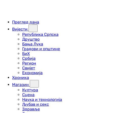
Преглед дана
Вијести
Република Српска
Друштво
Бања Лука
Градови и општине
БиХ
Србија
Регион
Свијет
Економија
Хроника
Магазин
Култура
Сцена
Наука и технологија
Љубав и секс
Здравље