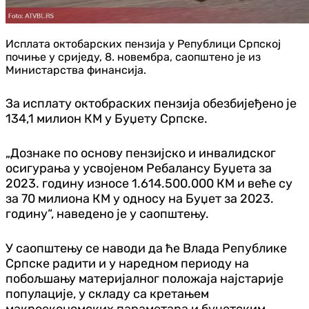
Исплата октобарских пензија у Републици Српској
почиње у сриједу, 8. новембра, саопштено је из
Министарства финансија.
За исплату октобраских пензија обезбијеђено је
134,1 милион КМ у Буџету Српске.
„Дознаке по основу пензијско и инвалидског
осигурања у усвојеном Ребалансу Буџета за
2023. годину износе 1.614.500.000 КМ и веће су
за 70 милиона КМ у односу на Буџет за 2023.
годину“, наведено је у саопштењу.
У саопштењу се наводи да ће Влада Републике
Српске радити и у наредном периоду на
побољшању материјалног положаја најстарије
популације, у складу са кретањем
макроекономских параметара и буџетским