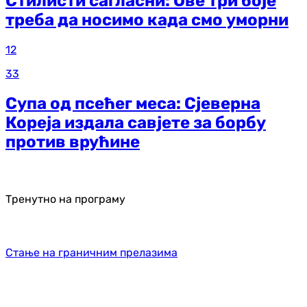
Стилисти сагласни: Ове три боје
треба да носимо када смо уморни
12
33
Супа од псећег меса: Сјеверна
Кореја издала савјете за борбу
против врућине
Тренутно на програму
Стање на граничним прелазима