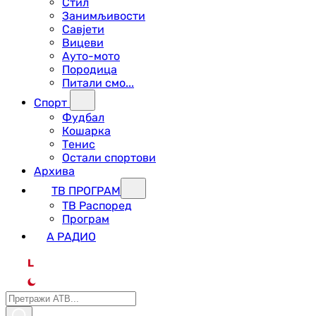
Стил
Занимљивости
Савјети
Вицеви
Ауто-мото
Породица
Питали смо...
Спорт
Фудбал
Кошарка
Тенис
Остали спортови
Архива
ТВ ПРОГРАМ
ТВ Распоред
Програм
А РАДИО
L