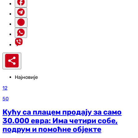
Најновије
12
50
Кућу са плацем продају за само
30.000 евра: Има четири собе,
подрум и помоћне објекте