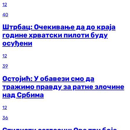
12
40
Штрбац: Очекивање да до краја
године хрватски пилоти буду
осуђени
12
39
Остојић: У обавези смо да
тражимо правду за ратне злочине
над Србима
12
36