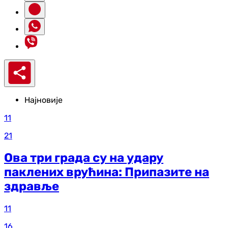
Најновије
11
21
Ова три града су на удару
паклених врућина: Припазите на
здравље
11
16