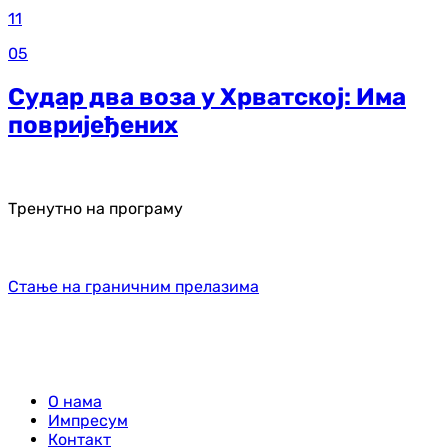
11
05
Судар два воза у Хрватској: Има
повријеђених
Тренутно на програму
Стање на граничним прелазима
О нама
Импресум
Контакт