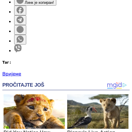
Линк је копиран!
Таг
:
Вријеме