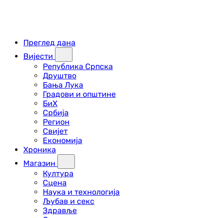
Преглед дана
Вијести
Република Српска
Друштво
Бања Лука
Градови и општине
БиХ
Србија
Регион
Свијет
Економија
Хроника
Магазин
Култура
Сцена
Наука и технологија
Љубав и секс
Здравље