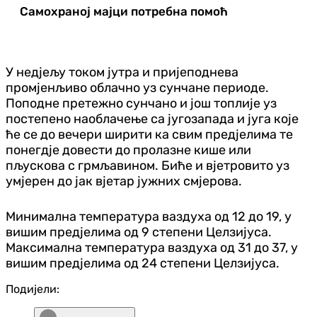
Самохраној мајци потребна помоћ
У недјељу током јутра и пријеподнева
промјенљиво облачно уз сунчане периоде.
Поподне претежно сунчано и још топлије уз
постепено наоблачење са југозапада и југа које
ће се до вечери ширити ка свим предјелима те
понегдје довести до пролазне кише или
пљускова с грмљавином. Биће и вјетровито уз
умјерен до јак вјетар јужних смјерова.
Минимална температура ваздуха од 12 до 19, у
вишим предјелима од 9 степени Целзијуса.
Максимална температура ваздуха од 31 до 37, у
вишим предјелима од 24 степени Целзијуса.
Подијели: