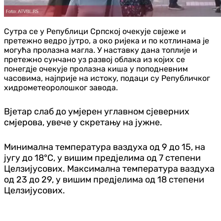
Сутра се у Републици Српској очекује свјеже и
претежно ведро јутро, а око ријека и по котлинама је
могућа пролазна магла. У наставку дана топлије и
претежно сунчано уз развој облака из којих се
понегдје очекује пролазна киша у поподневним
часовима, најприје на истоку, подаци су Републичког
хидрометеоролошког завода.
Вјетар слаб до умјерен углавном сјеверних
смјерова, увече у скретању на јужне.
Минимална температура ваздуха од 9 до 15, на
југу до 18°С, у вишим предјелима од 7 степени
Целзијусових. Максимална температура ваздуха
од 23 до 29, у вишим предјелима од 18 степени
Целзијусових.