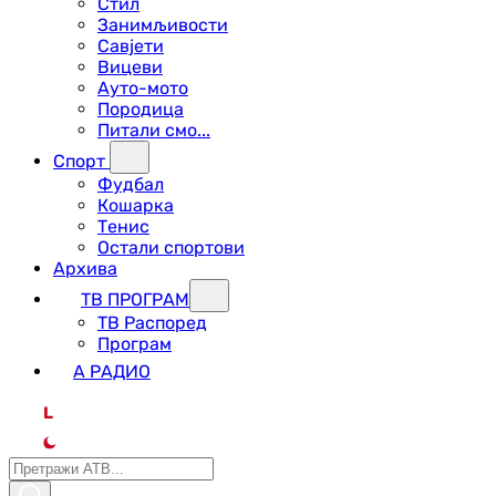
Стил
Занимљивости
Савјети
Вицеви
Ауто-мото
Породица
Питали смо...
Спорт
Фудбал
Кошарка
Тенис
Остали спортови
Архива
ТВ ПРОГРАМ
ТВ Распоред
Програм
А РАДИО
L