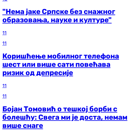
"Нема јаке Српске без снажног
образовања, науке и културе"
11
11
Коришћење мобилног телефона
шест или више сати повећава
ризик од депресије
11
11
Бојан Томовић о тешкој борби с
болешћу: Свега ми је доста, немам
више снаге