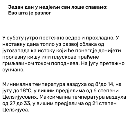
Један дан у недјељи сви лоше спавамо:
Ево шта је разлог
У суботу јутро претежно ведро и прохладно. У
наставку дана топло уз развој облака од
југозапада ка истоку који ће понегдје донијети
пролазну кишу или пљускове праћене
грмљавином током поподнева. На југу претежно
сунчано.
Минимална температура ваздуха од 8°до 14, на
југу до 18°С, у вишим предјелима од 6 степени
Целзијусових. Максимална температура ваздуха
од 27 до 33, у вишим предјелима од 21 степен
Целзијуса.