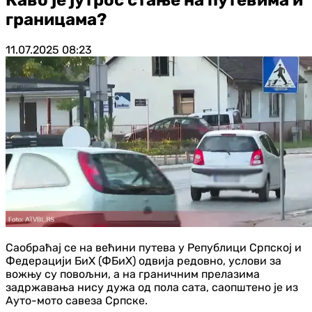
границама?
11.07.2025
08:23
Саобраћај се на већини путева у Републици Српској и
Федерацији БиХ (ФБиХ) одвија редовно, услови за
вожњу су повољни, а на граничним прелазима
задржавања нису дужа од пола сата, саопштено је из
Ауто-мото савеза Српске.