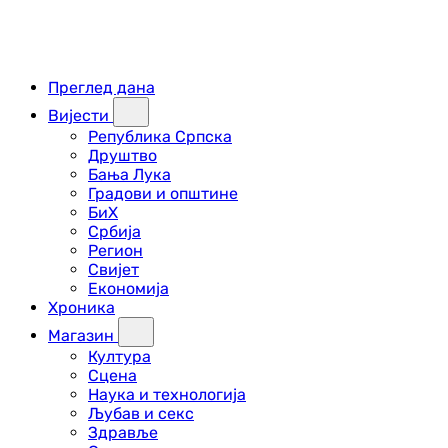
Преглед дана
Вијести
Република Српска
Друштво
Бања Лука
Градови и општине
БиХ
Србија
Регион
Свијет
Економија
Хроника
Магазин
Култура
Сцена
Наука и технологија
Љубав и секс
Здравље