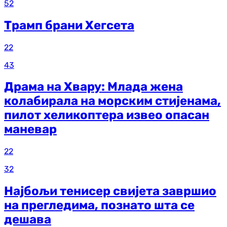
52
Трамп брани Хегсета
22
43
Драма на Хвару: Млада жена
колабирала на морским стијенама,
пилот хеликоптера извео опасан
маневар
22
32
Најбољи тенисер свијета завршио
на прегледима, познато шта се
дешава