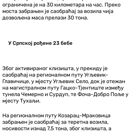
ограничена је на 30 километара на час. Преко
моста забрањен је саобраћај за возила чија
дозвољена маса прелази 30 тона.
У Српској рођене 23 бебе
Због активираног клизишта, у прекиду је
саобраћај на регионалном путу Угљевик-
Главичице, у мјесту Угљевик Село, док је отежан
на магистралном путу Гацко-Тјентиште између
тунела Чемерно и Сурдуп, те Фоча-Добро Поље у
мјесту Тухаљи.
На регионалном путу Козарац-Мраковица
забрањен је саобраћај за теретна возила,
носивости изнад 7,5 тона, због клизишта, а