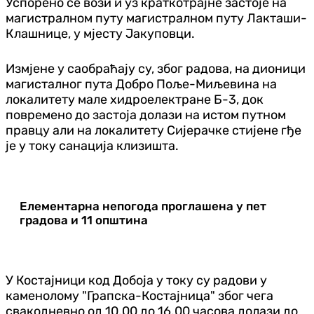
Успорено се вози и уз краткотрајне застоје на
магистралном путу магистралном путу Лакташи-
Клашнице, у мјесту Јакуповци.
Измјене у саобраћају су, због радова, на дионици
магисталног пута Добро Поље-Миљевина на
локалитету мале хидроелектране Б-3, док
повремено до застоја долази на истом путном
правцу али на локалитету Сијерачке стијене гђе
је у току санација клизишта.
Елементарна непогода проглашена у пет
градова и 11 општина
У Костајници код Добоја у току су радови у
каменолому "Грапска-Костајница" због чега
свакодневно од 10.00 до 16.00 часова долази до