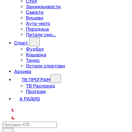
Стил
Занимљивости
Савјети
Вицеви
Ауто-мото
Породица
Питали смо...
Спорт
Фудбал
Кошарка
Тенис
Остали спортови
Архива
ТВ ПРОГРАМ
ТВ Распоред
Програм
А РАДИО
L