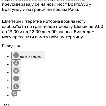
преусмјеравају се на нови мост Братољуб у
Братунцу и на гранични прелаз Рача.
Шлепери и теретна моторна возила могу
саобраћати на граничном прелазу Шепак од 9.00
до 13.00 и од 22.00 до 6.00 часова. Викендом
могу прелазити само у ноћном термину.
Подијели:
Линк је копиран!
Таг
: