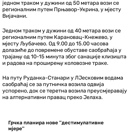
једном траком у дужини од 50 метара вози се
регионалним путем Прњавор-Укрина, у мјесту
Вијачани.
Једном траком у дужини од 40 метара вози се
регионалним путем Карановац-Кнежево, у
мјесту Љубачево. Од 9.00 до 15.00 часова
долазиће до повремене обуставе саобраћаја у
трајању од 10-15 минута због санације клизишта
и радова на проширењу коловозне траке.
На путу Руданка-Станари у ЛЈесковим водама
саобраћај се за путничка возила одвија
успорено, док се теретна возила преусмјеравају
на алтернативни правац преко Јелаха.
Грчка планира нове ''дестимулативне
мјере''