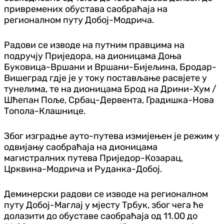
привремених обустава саобраћаја на
регионалном путу Добој-Модрича.
Радови се изводе на путним правцима на
подручју Приједора, на дионицама Доња
Буковица-Вршани и Вршани-Бијељина, Бродар-
Вишеград гдје је у току постављање расвјете у
тунелима, те на дионицама Брод на Дрини-Хум /
Шћепан Поље, Србац-Дервента, Градишка-Нова
Топола-Клашнице.
Због изградње ауто-путева измијењен је режим у
одвијању саобраћаја на дионицама
магистралних путева Приједор-Козарац,
Црквина-Модрича и Руданка-Добој.
Деминерски радови се изводе на регионалном
путу Добој-Маглај у мјесту Трбук, због чега ће
долазити до обуставе саобраћаја од 11.00 до