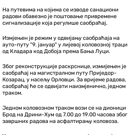
На путевима на којима се изводе санациони
радови обавезно је поштовање привремене
сигнализације која регулише саобраћај.
Измјењен је режим у одвијању саобраћаја на
ауто-путу "9. јануар" у лијевој коловозној траци
од Кладара код Добоја према Бања Луци.
Због реконструкције раскрснице, измијењен је
саобраћај на магистралном путу Приједор-
Козарац, у насељу Орловци. За вријеме радова,
саобраћај ће се одвијати наизмјенично, једном
траком.
Једном коловозном траком вози се на дионици
Брод на Дрини-Хум од 7.00 до 19.00 часова због
завршних радова на асфалтирању коловоза.