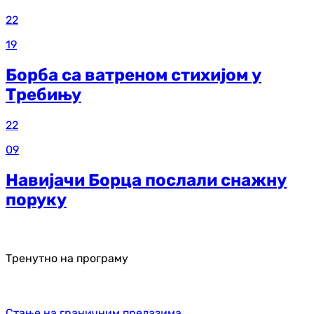
22
19
Борба са ватреном стихијом у
Требињу
22
09
Навијачи Борца послали снажну
поруку
Тренутно на програму
Стање на граничним прелазима