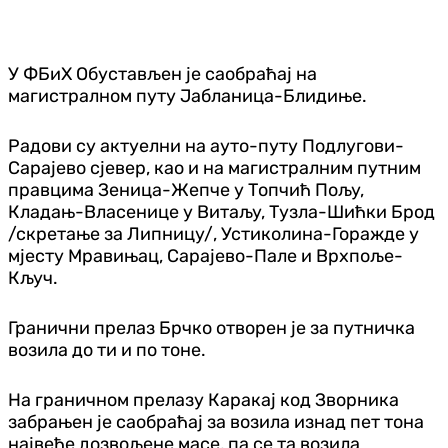
У ФБиХ Обустављен је саобраћај на
магистралном путу Јабланица-Блидиње.
Радови су актуелни на ауто-путу Подлугови-
Сарајево сјевер, као и на магистралним путним
правцима Зеница-Жепче у Топчић Пољу,
Кладањ-Власенице у Витаљу, Тузла-Шићки Брод
/скретање за Липницу/, Устиколина-Горажде у
мјесту Мравињац, Сарајево-Пале и Врхпоље-
Кључ.
Гранични прелаз Брчко отворен је за путничка
возила до ти и по тоне.
На граничном прелазу Каракај код Зворника
забрањен је саобраћај за возила изнад пет тона
највеће дозвољене масе, па се та возила