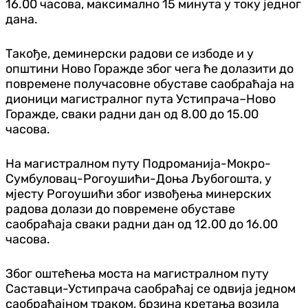
16.00 часова, максимално 15 минута у току једног
дана.
Такође, деминерски радови се избоде и у
општини Ново Горажде због чега ће долазити до
повремене получасовне обуставе саобраћаја на
дионици магистралног пута Устипрача–Ново
Горажде, сваки радни дан од 8.00 до 15.00
часова.
На магистралном путу Подроманија-Мокро-
Сумбуловац-Рогоушићи-Доња Љубогошта, у
мјесту Рогоушићи због извођења минерских
радова долази до повремене обуставе
саобраћаја сваки радни дан од 12.00 до 16.00
часова.
Због оштећења моста на магистралном путу
Саставци-Устипрача саобраћај се одвија једном
саобраћајном траком, брзина кретања возила