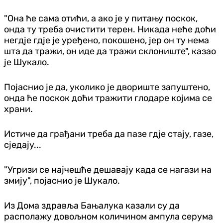
"Она ће сама отићи, а ако је у питању поскок,
онда ту треба очистити терен. Никада неће доћи
негдје гдје је уређено, покошено, јер он ту нема
шта да тражи, он иде да тражи склониште", казао
је Шукало.
Појаснио је да, уколико је двориште запуштено,
онда ће поскок доћи тражити глодаре којима се
храни.
Истиче да грађани треба да пазе гдје стају, газе,
сједају...
"Угризи се најчешће дешавају када се нагази на
змију", појаснио је Шукало.
Из Дома здравља Бањалука казали су да
располажу довољном количином ампула серума