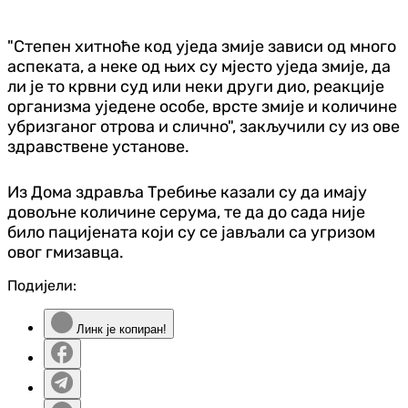
"Степен хитноће код уједа змије зависи од много
аспеката, а неке од њих су мјесто уједа змије, да
ли је то крвни суд или неки други дио, реакције
организма уједене особе, врсте змије и количине
убризганог отрова и слично", закључили су из ове
здравствене установе.
Из Дома здравља Требиње казали су да имају
довољне количине серума, те да до сада није
било пацијената који су се јављали са угризом
овог гмизавца.
Подијели:
Линк је копиран!