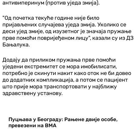
антивиперинум (против уједа змија).
"Од почетка текуће године није било
пријављених случајева уједа змија. Уколико се
деси ујед змије, од изузетног је значаја пружање
прве помоћи повријеђеном лицу", казали су из ДЗ
Бањалука.
Додају да приликом пружања прве помоћи
уједени екстремитет се мора имобилисати,
потребно је скинути накит како оток не би довео
до додатних компликација, а потом се пацијент
што прије мора транспортовати у најближу
здравствену установу.
Пуцњава у Београду: Рањене двије особе,
превезени на ВМА