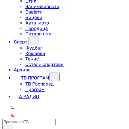
Стил
Занимљивости
Савјети
Вицеви
Ауто-мото
Породица
Питали смо...
Спорт
Фудбал
Кошарка
Тенис
Остали спортови
Архива
ТВ ПРОГРАМ
ТВ Распоред
Програм
А РАДИО
L