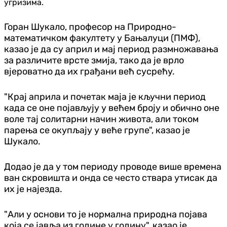
угризима.
Горан Шукало, професор на Природно-
математичком факултету у Бањалуци (ПМФ),
казао је да су април и мај период размножавања
за различите врсте змија, тако да је врло
вјероватно да их грађани већ сусрећу.
"Крај априла и почетак маја је кључни период
када се оне појављују у већем броју и обично оне
воле тај солитарни начин живота, али током
парења се окупљају у веће групе", казао је
Шукало.
Додао је да у том периоду проводе више времена
ван скровишта и онда се често ствара утисак да
их је најезда.
"Али у основи то је нормална природна појава
која се јавља из године у годину", казао је