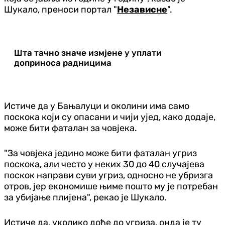
Шукало, преноси портал "
Независне
".
Шта тачно значе измјене у уплати
доприноса радницима
Истиче да у Бањалуци и околини има само
поскока који су опасани и чији ујед, како додаје,
може бити фаталан за човјека.
"За човјека једино може бити фаталан угриз
поскока, али често у неких 30 до 40 случајева
поскок направи суви угриз, односно не убризга
отров, јер економише њиме пошто му је потребан
за убијање плијена", рекао је Шукало.
Истиче да, уколико дође до угриза, онда је ту