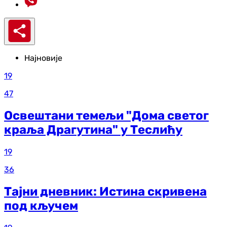
Најновије
19
47
Освештани темељи "Дома светог
краља Драгутина" у Теслићу
19
36
Тајни дневник: Истина скривена
под кључем