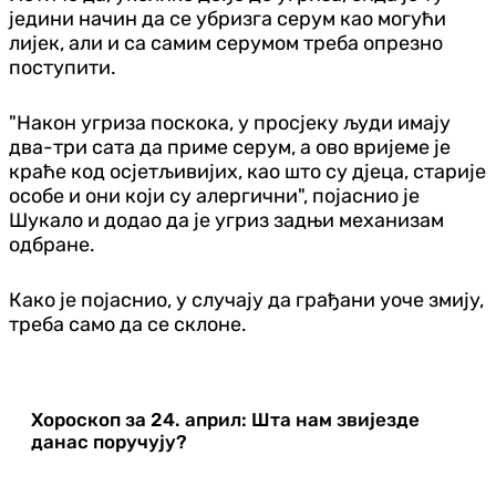
једини начин да се убризга серум као могући
лијек, али и са самим серумом треба опрезно
поступити.
"Након угриза поскока, у просјеку људи имају
два-три сата да приме серум, а ово вријеме је
краће код осјетљивијих, као што су дјеца, старије
особе и они који су алергични", појаснио је
Шукало и додао да је угриз задњи механизам
одбране.
Како је појаснио, у случају да грађани уоче змију,
треба само да се склоне.
Хороскоп за 24. април: Шта нам звијезде
данас поручују?