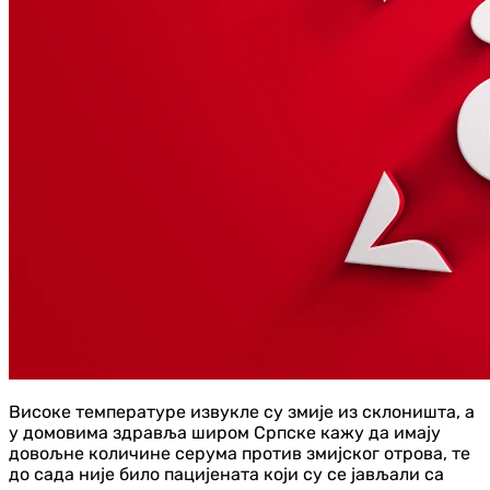
Високе температуре извукле су змије из склоништа, а
у домовима здравља широм Српске кажу да имају
довољне количине серума против змијског отрова, те
до сада није било пацијената који су се јављали са