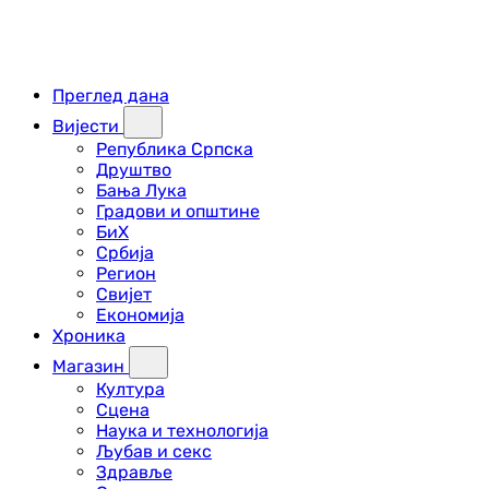
Преглед дана
Вијести
Република Српска
Друштво
Бања Лука
Градови и општине
БиХ
Србија
Регион
Свијет
Економија
Хроника
Магазин
Култура
Сцена
Наука и технологија
Љубав и секс
Здравље