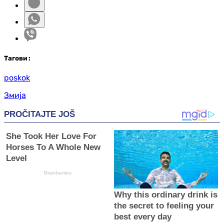
Таг
ови
:
poskok
Змија