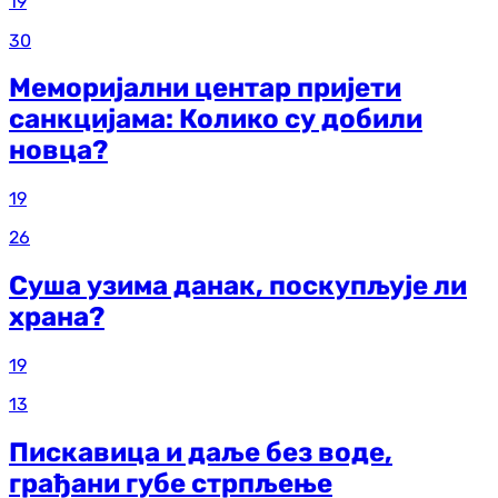
19
30
Меморијални центар пријети
санкцијама: Колико су добили
новца?
19
26
Суша узима данак, поскупљује ли
храна?
19
13
Пискавица и даље без воде,
грађани губе стрпљење