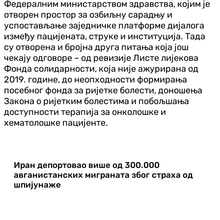
Федералним министарством здравства, којим је
отворен простор за озбиљну сарадњу и
успостављање заједничке платформе дијалога
између пацијената, струке и институција. Тада
су отворена и бројна друга питања која још
чекају одговоре – од ревизије Листе лијекова
Фонда солидарности, која није ажурирана од
2019. године, до неопходности формирања
посебног фонда за ријетке болести, доношења
Закона о ријетким болестима и побољшања
доступности терапија за онколошке и
хематолошке пацијенте.
Иран депортовао више од 300.000
авганистанских миграната због страха од
шпијунаже