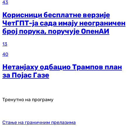
43
Корисници бесплатне верзије
ЧетГПТ-ја сада имају неограничен
број порука, поручује ОпенАИ
13
40
Нетанјаху одбацио Трампов план
за Појас Газе
Тренутно на програму
Стање на граничним прелазима