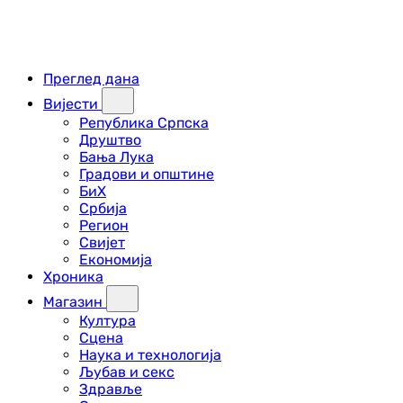
Преглед дана
Вијести
Република Српска
Друштво
Бања Лука
Градови и општине
БиХ
Србија
Регион
Свијет
Економија
Хроника
Магазин
Култура
Сцена
Наука и технологија
Љубав и секс
Здравље