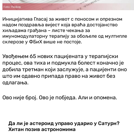
Иницијатива Гласај за живот с поносом и опрезном
надом поздравља вијест која враћа достојанство
хиљадама грађана – листе чекања за
имуномодулаторну терапију за обољеле од мултипле
склерозе у ФБиХ више не постоје.
Увођењем 65 нових пацијената у терапијски
процес, ова тиха и подмукла болест коначно је
добила третман који заслужује, а пацијенти оно
што им одавно припада право на живот без
одлагања.
Ово није број. Ово је побједа. Али и опомена.
Да ли је астероид управо ударио у Сатурн?
Хитан позив астрономима