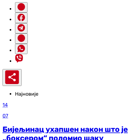
Најновије
14
07
Бијељинац ухапшен након што је
„боксером“ поломио шаку