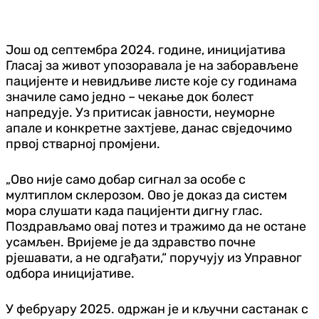
Још од септембра 2024. године, иницијатива
Гласај за живот упозоравала је на заборављене
пацијенте и невидљиве листе које су годинама
значиле само једно – чекање док болест
напредује. Уз притисак јавности, неуморне
апале и конкретне захтјеве, данас свједочимо
првој стварној промјени.
„Ово није само добар сигнал за особе с
мултиплом склерозом. Ово је доказ да систем
мора слушати када пацијенти дигну глас.
Поздрављамо овај потез и тражимо да не остане
усамљен. Вријеме је да здравство почне
рјешавати, а не одгађати,“ поручују из Управног
одбора иницијативе.
У фебруару 2025. одржан је и кључни састанак с