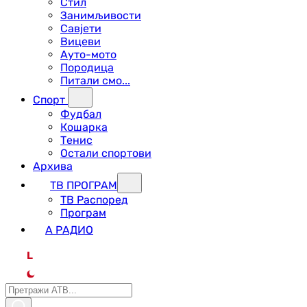
Стил
Занимљивости
Савјети
Вицеви
Ауто-мото
Породица
Питали смо...
Спорт
Фудбал
Кошарка
Тенис
Остали спортови
Архива
ТВ ПРОГРАМ
ТВ Распоред
Програм
А РАДИО
L