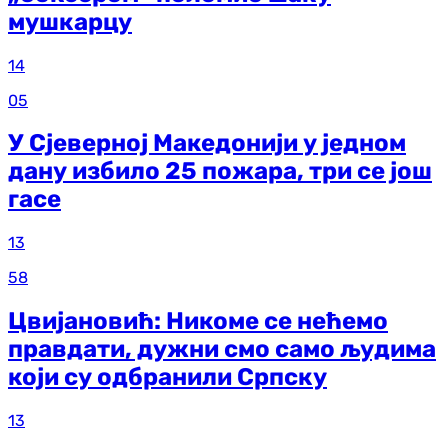
мушкарцу
14
05
У Сјеверној Македонији у једном
дану избило 25 пожара, три се још
гасе
13
58
Цвијановић: Никоме се нећемо
правдати, дужни смо само људима
који су одбранили Српску
13