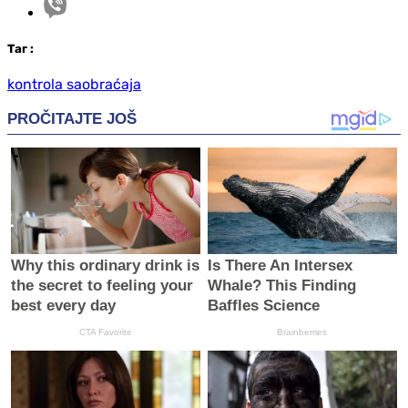
Таг
:
kontrola saobraćaja