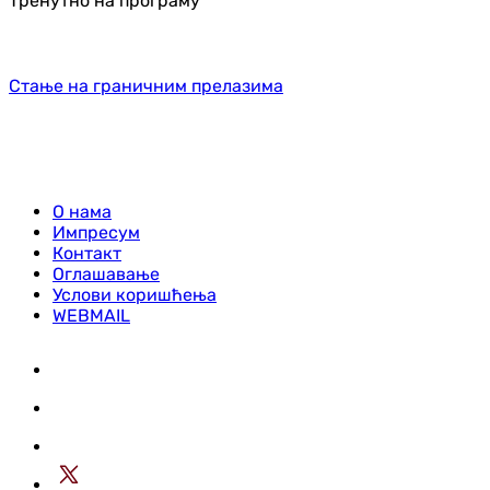
Тренутно на програму
Стање на граничним прелазима
О нама
Импресум
Контакт
Оглашавање
Услови коришћења
WEBMAIL