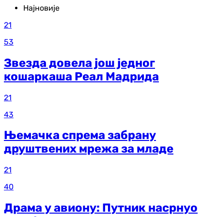
Најновије
21
53
Звезда довела још једног
кошаркаша Реал Мадрида
21
43
Њемачка спрема забрану
друштвених мрежа за младе
21
40
Драма у авиону: Путник насрнуо