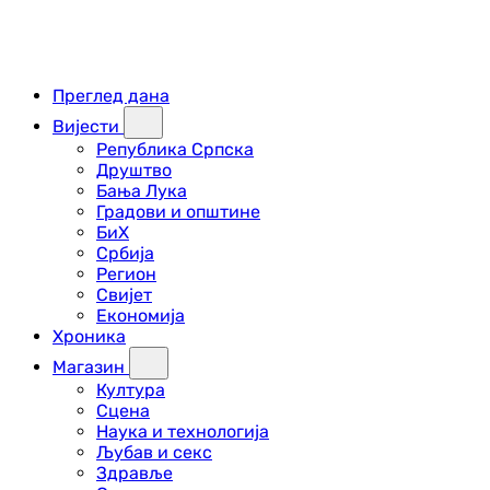
Преглед дана
Вијести
Република Српска
Друштво
Бања Лука
Градови и општине
БиХ
Србија
Регион
Свијет
Економија
Хроника
Магазин
Култура
Сцена
Наука и технологија
Љубав и секс
Здравље