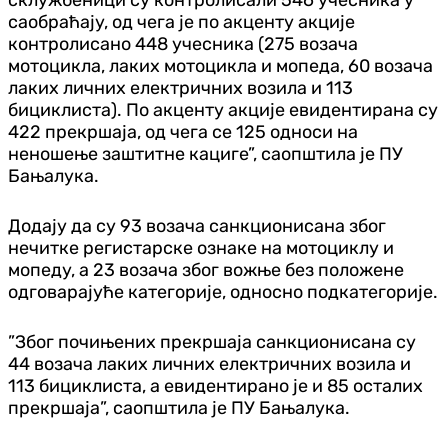
саобраћају, од чега је по акценту акције
контролисано 448 учесника (275 возача
мотоцикла, лаких мотоцикла и мопеда, 60 возача
лаких личних електричних возила и 113
бициклиста). По акценту акције евидентирана су
422 прекршаја, од чега се 125 односи на
неношење заштитне кациге”, саопштила је ПУ
Бањалука.
Додају да су 93 возача санкционисана због
нечитке регистарске ознаке на мотоциклу и
мопеду, а 23 возача због вожње без положене
одговарајуће категорије, односно подкатегорије.
”Због почињених прекршаја санкционисана су
44 возача лаких личних електричних возила и
113 бициклиста, а евидентирано је и 85 осталих
прекршаја”, саопштила је ПУ Бањалука.