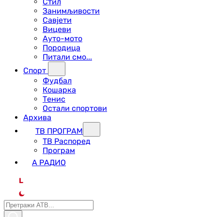
Стил
Занимљивости
Савјети
Вицеви
Ауто-мото
Породица
Питали смо...
Спорт
Фудбал
Кошарка
Тенис
Остали спортови
Архива
ТВ ПРОГРАМ
ТВ Распоред
Програм
А РАДИО
L