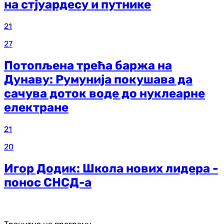
на стјуардесу и путнике
21
27
Потопљена трећа баржа на
Дунаву: Румунија покушава да
сачува доток воде до нуклеарне
електране
21
20
Игор Додик: Школа нових лидера -
понос СНСД-а