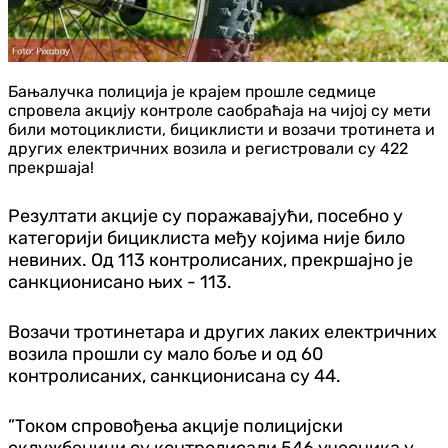
Бањалучка полиција је крајем прошле седмице
спровела акцију контроле саобраћаја на чијој су мети
били мотоциклисти, бициклисти и возачи тротинета и
других електричних возила и регистровали су 422
прекршаја!
Резултати акције су поражавајући, посебно у
категорији бициклиста међу којима није било
невиних. Од 113 контролисаних, прекршајно је
санкционисано њих - 113.
Возачи тротинетара и других лаких електричних
возила прошли су мало боље и од 60
контролисаних, санкционисана су 44.
”Током спровођења акције полицијски
склужбеници су контролисали 546 учесника у