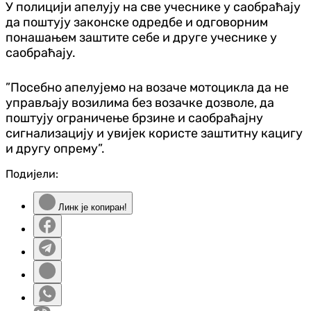
У полицији апелују на све учеснике у саобраћају
да поштују законске одредбе и одговорним
понашањем заштите себе и друге учеснике у
саобраћају.
”Посебно апелујемо на возаче мотоцикла да не
управљају возилима без возачке дозволе, да
поштују ограничење брзине и саобраћајну
сигнализацију и увијек користе заштитну кацигу
и другу опрему”.
Подијели:
Линк је копиран!