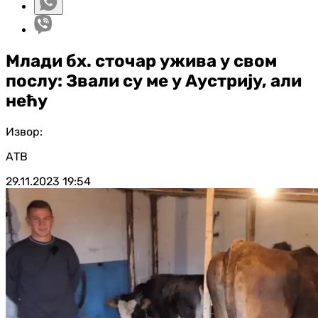
Млади бх. сточар ужива у свом
послу: Звали су ме у Аустрију, али
нећу
Извор:
АТВ
29.11.2023
19:54