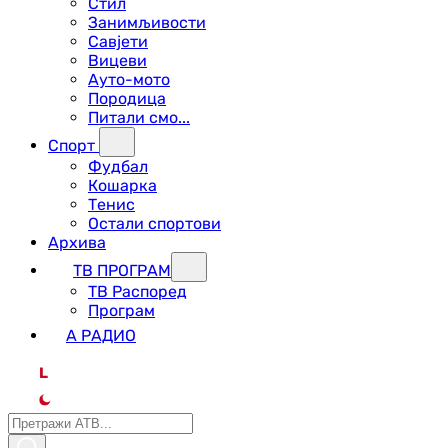
Стил
Занимљивости
Савјети
Вицеви
Ауто-мото
Породица
Питали смо...
Спорт
Фудбал
Кошарка
Тенис
Остали спортови
Архива
ТВ ПРОГРАМ
ТВ Распоред
Програм
А РАДИО
L