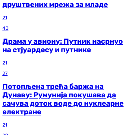
друштвених мрежа за младе
21
40
Драма у авиону: Путник насрнуо
на стјуардесу и путнике
21
27
Потопљена трећа баржа на
Дунаву: Румунија покушава да
сачува доток воде до нуклеарне
електране
21