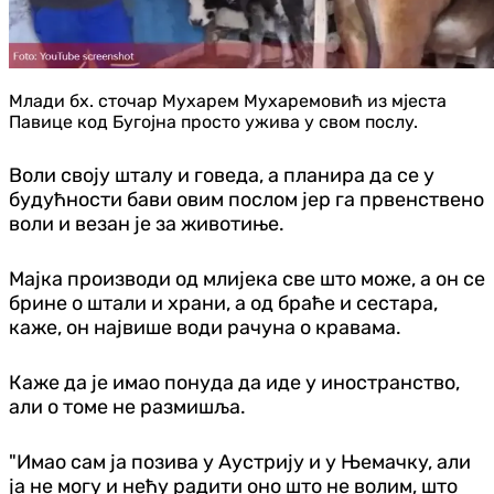
Млади бх. сточар Мухарем Мухаремовић из мјеста
Павице код Бугојна просто ужива у свом послу.
Воли своју шталу и говеда, а планира да се у
будућности бави овим послом јер га првенствено
воли и везан је за животиње.
Мајка производи од млијека све што може, а он се
брине о штали и храни, а од браће и сестара,
каже, он највише води рачуна о кравама.
Каже да је имао понуда да иде у иностранство,
али о томе не размишља.
"Имао сам ја позива у Аустрију и у Њемачку, али
ја не могу и нећу радити оно што не волим, што