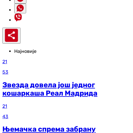
Најновије
21
53
Звезда довела још једног
кошаркаша Реал Мадрида
21
43
Њемачка спрема забрану