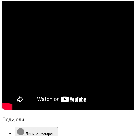
Подијели:
Линк је копиран!