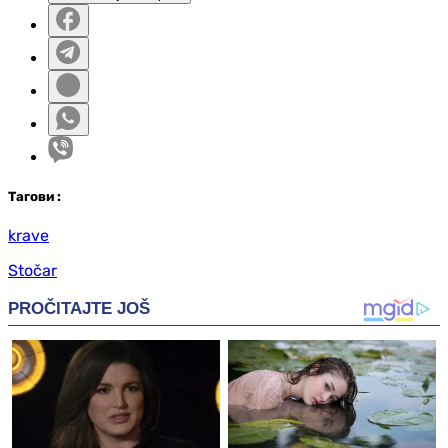
Таг
ови
:
krave
Stočar