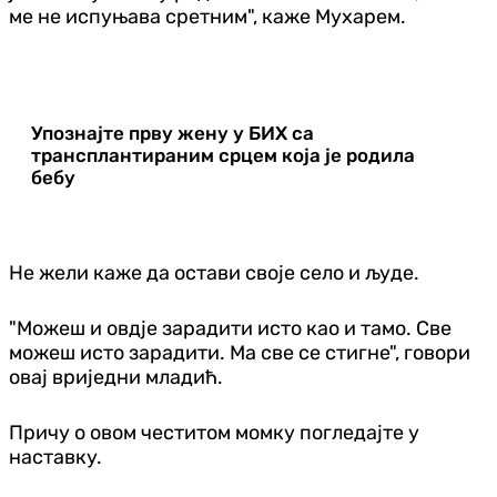
ме не испуњава сретним", каже Мухарем.
Упознајте прву жену у БИХ са
трансплантираним срцем која је родила
бебу
Не жели каже да остави своје село и људе.
"Можеш и овдје зарадити исто као и тамо. Све
можеш исто зарадити. Ма све се стигне", говори
овај вриједни младић.
Причу о овом честитом момку погледајте у
наставку.