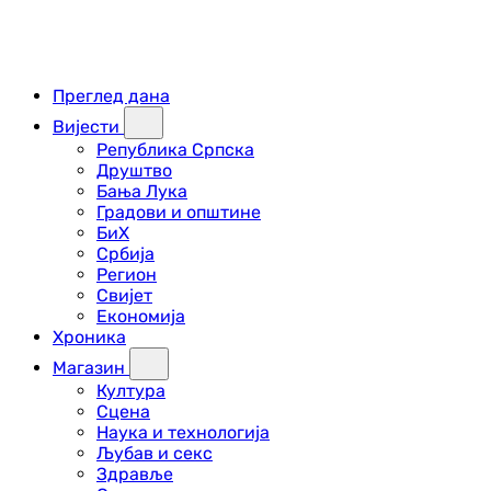
Преглед дана
Вијести
Република Српска
Друштво
Бања Лука
Градови и општине
БиХ
Србија
Регион
Свијет
Економија
Хроника
Магазин
Култура
Сцена
Наука и технологија
Љубав и секс
Здравље