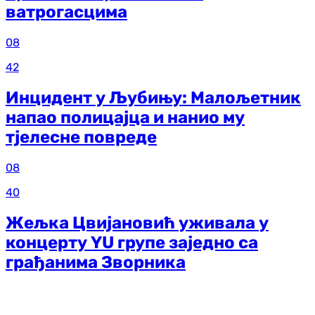
ватрогасцима
08
42
Инцидент у Љубињу: Малољетник
напао полицајца и нанио му
тјелесне повреде
08
40
Жељка Цвијановић уживала у
концерту YU групе заједно са
грађанима Зворника