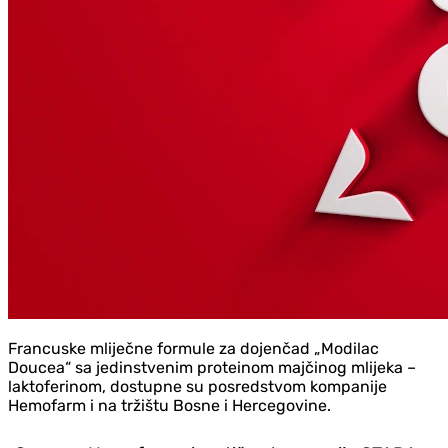
Francuske mliječne formule za dojenčad „Modilac
Doucea“ sa jedinstvenim proteinom majčinog mlijeka –
laktoferinom, dostupne su posredstvom kompanije
Hemofarm i na tržištu Bosne i Hercegovine.