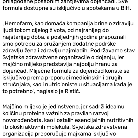
prilagođene posebnim zahtjevima dojenčadi. Sve
formule dostupne su isključivo u apotekama u BiH.
„Hemofarm, kao domaća kompanija brine o zdravlju
ljudi tokom cijelog života, od najranijeg do
najstarijeg doba, a posljednjih godina prepoznali
smo potrebu za pružanjem dodatne podrške
zdravlju žena i zdravlju najmlađih. Podržavamo stav
Svjetske zdravstvene organizacije o dojenju, jer
majčino mlijeko predstavlja najbolju hranu za
dojenčad. Mliječne formule za dojenčad koriste se
isključivo prema preporuci medicinskih i drugih
stručnjaka, kao i nutricioniste u situacijama kada je
to potrebno“, naglasio je Ristić.
Majčino mlijeko je jedinstveno, jer sadrži idealnu
količinu proteina važnih za pravilan razvoj
novorođenčeta, kao i ostalih esencijalnih nutritivnih
i biološki aktivnih molekula. Svjetska zdravstvena
organizacija preporučuje majkama isključivo