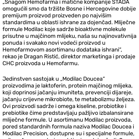
„Snagom Hemofarma i matične kompanije STADA
omogućili smo da tržište Bosne i Hercegovine dobije
premijum proizvod proizveden po najvišim
standardima u oblasti ishrane za dojenčad. Mliječne
formule Modilac koje sadrže bioaktivne molekule
prisutne u majčinom mlijeku, naša su najinovativnija
ponuda i svakako novi vodeći proizvod u
Hemofarmovom asortimanu dodataka ishrani“,
rekao je Dragan Ristić, direktor marketinga i prodaje
CHC proizvoda u Hemofarmu.
Jedinstven sastojak u „Modilac Doucea“
proizvodima je laktoferin, protein majčinog mlijeka,
koji doprinosi jačanju imuniteta, prevenciji dijareje,
jačanju crijevne mikrobiote, te metabolizmu željeza.
Ovi proizvodi sadrže i omega kiseline, probiotike i
prebiotike čime predstavljaju pažljivo izbalansirane
mliječne formule. U asortimanu Modilac proizvoda,
pored standardnih formula naziva Modilac Doucea i
Modilac Precision, dostupne su i specijalne formule,