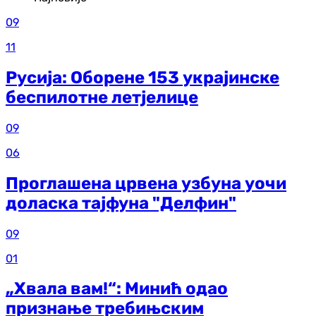
09
11
Русија: Оборене 153 украјинске
беспилотне летјелице
09
06
Проглашена црвена узбуна уочи
доласка тајфуна "Делфин"
09
01
„Хвала вам!“: Минић одао
признање требињским