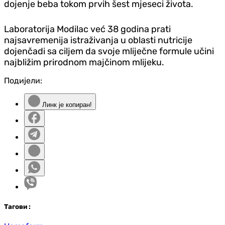
dojenje beba tokom prvih šest mjeseci života.
Laboratorija Modilac već 38 godina prati
najsavremenija istraživanja u oblasti nutricije
dojenčadi sa ciljem da svoje mliječne formule učini
najbližim prirodnom majčinom mlijeku.
Подијели:
Линк је копиран!
Таг
ови
: