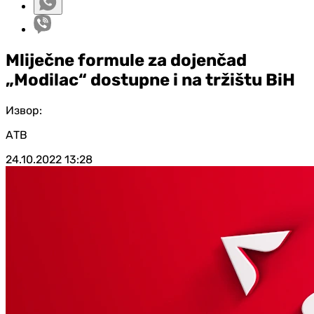
Mliječne formule za dojenčad
„Modilac“ dostupne i na tržištu BiH
Извор:
АТВ
24.10.2022
13:28