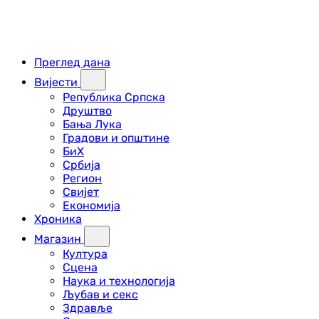
Преглед дана
Вијести
Република Српска
Друштво
Бања Лука
Градови и општине
БиХ
Србија
Регион
Свијет
Економија
Хроника
Магазин
Култура
Сцена
Наука и технологија
Љубав и секс
Здравље