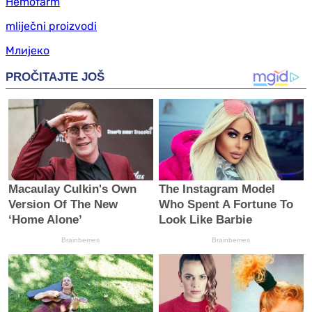
Hemofarm
mliječni proizvodi
Млијеко