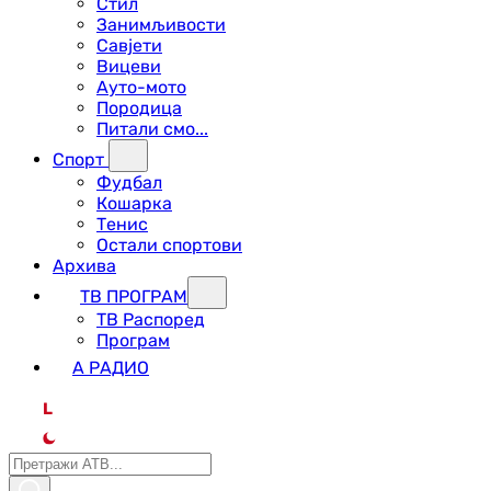
Стил
Занимљивости
Савјети
Вицеви
Ауто-мото
Породица
Питали смо...
Спорт
Фудбал
Кошарка
Тенис
Остали спортови
Архива
ТВ ПРОГРАМ
ТВ Распоред
Програм
А РАДИО
L