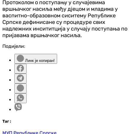
Протоколом о поступању у случајевима
вршњачког насиља међу дјецом и младима у
васпитно-образовном сиситему Републике
Српске дефинисане су процедуре свих
надлежних инсититција у случају поступања по
пријавама вршњачког насиља.
Подијели:
Линк је копиран!
Таг
:
МУП Републике Српске