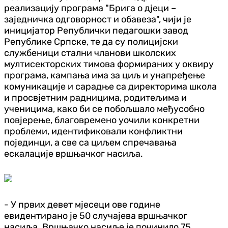
реализацију програма "Брига о дјеци –
заједничка одговорност и обавеза", чији је
иницијатор Републички педагошки завод
Републике Српске, те да су полицијски
службеници стални чланови школских
мултисекторских тимова формираних у оквиру
програма, кампања има за циљ и унапређење
комуникације и сарадње са директорима школа
и просвјетним радницима, родитељима и
ученицима, како би се побољшало међусобно
повјерење, благовремено уочили конкретни
проблеми, идентификовали конфликтни
појединци, а све са циљем спречавања
ескалације вршњачког насиља.
- У првих девет мјесеци ове године
евидентирано је 50 случајева вршњачког
насиља. Вршњачко насиље је починило 75