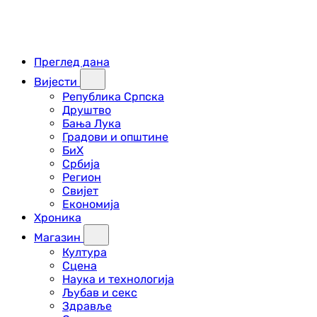
Преглед дана
Вијести
Република Српска
Друштво
Бања Лука
Градови и општине
БиХ
Србија
Регион
Свијет
Економија
Хроника
Магазин
Култура
Сцена
Наука и технологија
Љубав и секс
Здравље