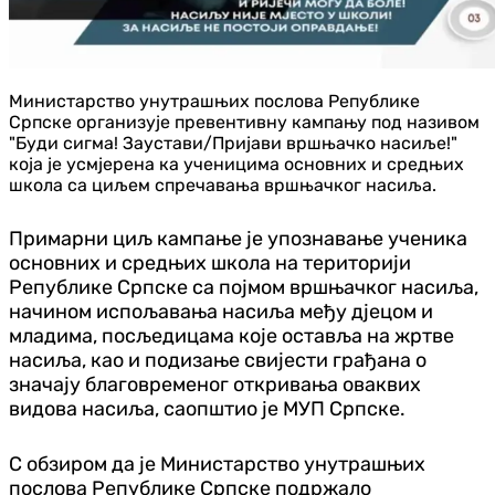
Министарство унутрашњих послова Републике
Српске организује превентивну кампању под називом
"Буди сигма! Заустави/Пријави вршњачко насиље!"
која је усмјерена ка ученицима основних и средњих
школа са циљем спречавања вршњачког насиља.
Примарни циљ кампање је упознавање ученика
основних и средњих школа на територији
Републике Српске са појмом вршњачког насиља,
начином испољавања насиља међу дјецом и
младима, посљедицама које оставља на жртве
насиља, као и подизање свијести грађана о
значају благовременог откривања оваквих
видова насиља, саопштио је МУП Српске.
С обзиром да је Министарство унутрашњих
послова Републике Српске подржало