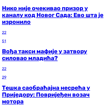
Нико није очекивао призор у
каналу код Новог Сада: Ево шта је
изронило
22
51
Вођа такси мафије у затвору
силовао младића?
22
29
Тешка саобраћајна несрећа у
Приједору: Повријеђен возач
мотора