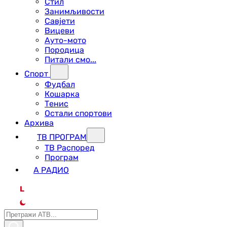
Стил
Занимљивости
Савјети
Вицеви
Ауто-мото
Породица
Питали смо...
Спорт
Фудбал
Кошарка
Тенис
Остали спортови
Архива
ТВ ПРОГРАМ
ТВ Распоред
Програм
А РАДИО
L