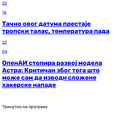
22
16
Тачно овог датума престаје
тропски талас, температура пада
22
04
ОпенАИ стопира развој модела
Астра: Критичан због тога што
може сам да изводи сложене
хакерске нападе
Тренутно на програму