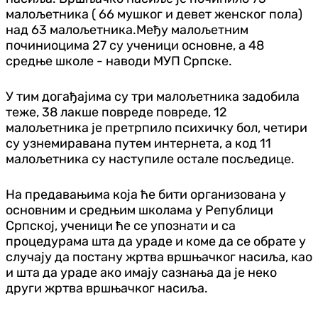
малољетника ( 66 мушког и девет женског пола)
над 63 малољетника.Међу малољетним
починиоцима 27 су ученици основне, а 48
средње школе - наводи МУП Српске.
У тим догађајима су три малољетника задобила
теже, 38 лакше повреде повреде, 12
малољетника је претрпило психичку бол, четири
су узнемиравана путем интернета, а код 11
малољетника су наступиле остале посљедице.
На предавањима која ће бити организована у
основним и средњим школама у Републици
Српској, ученици ће се упознати и са
процедурама шта да ураде и коме да се обрате у
случају да постану жртва вршњачког насиља, као
и шта да ураде ако имају сазнања да је неко
други жртва вршњачког насиља.