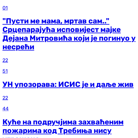
01
"Пусти ме мама, мртав сам.."
Срцепарајућа исповијест мајке
Дејана Митровића који је погинуо у
несрећи
22
51
УН упозорава: ИСИС је и даље жив
22
44
Куће на подручјима захваћеним
пожарима код Требиња нису