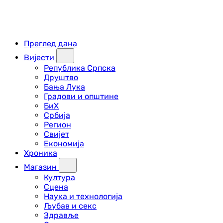
Преглед дана
Вијести
Република Српска
Друштво
Бања Лука
Градови и општине
БиХ
Србија
Регион
Свијет
Економија
Хроника
Магазин
Култура
Сцена
Наука и технологија
Љубав и секс
Здравље