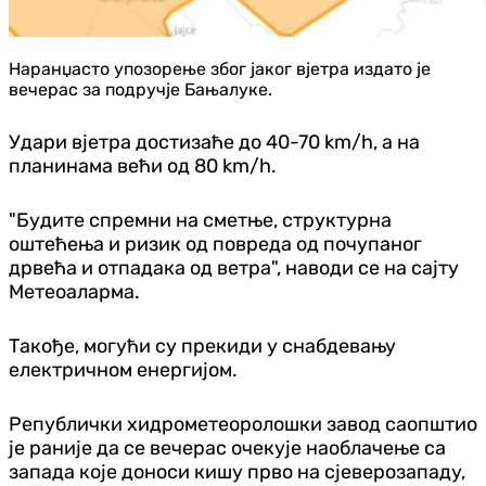
Наранџасто упозорење због јаког вјетра издато је
вечерас за подручје Бањалуке.
Удари вјетра достизаће до 40-70 km/h, а на
планинама већи од 80 km/h.
"Будите спремни на сметње, структурна
оштећења и ризик од повреда од почупаног
дрвећа и отпадака од ветра", наводи се на сајту
Метеоаларма.
Такође, могући су прекиди у снабдевању
електричном енергијом.
Републички хидрометеоролошки завод саопштио
је раније да се вечерас очекује наоблачење са
запада које доноси кишу прво на сјеверозападу,