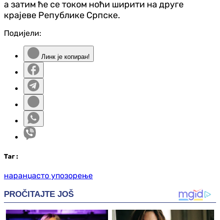
а затим ће се током ноћи ширити на друге
крајеве Републике Српске.
Подијели:
Линк је копиран!
Таг
:
наранџасто упозорење