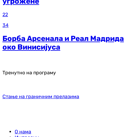
угрожене
22
34
Борба Арсенала и Реал Мадрида
око Винисијуса
Тренутно на програму
Стање на граничним прелазима
О нама