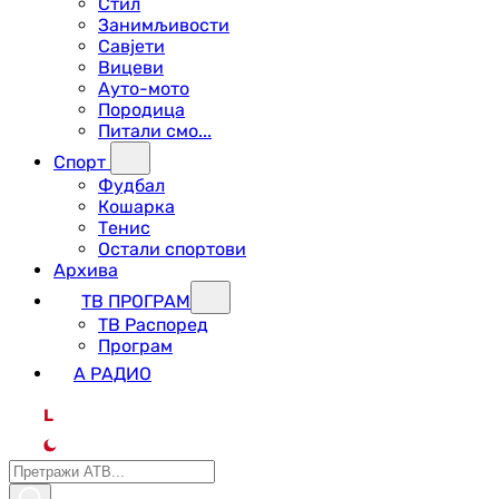
Стил
Занимљивости
Савјети
Вицеви
Ауто-мото
Породица
Питали смо...
Спорт
Фудбал
Кошарка
Тенис
Остали спортови
Архива
ТВ ПРОГРАМ
ТВ Распоред
Програм
А РАДИО
L