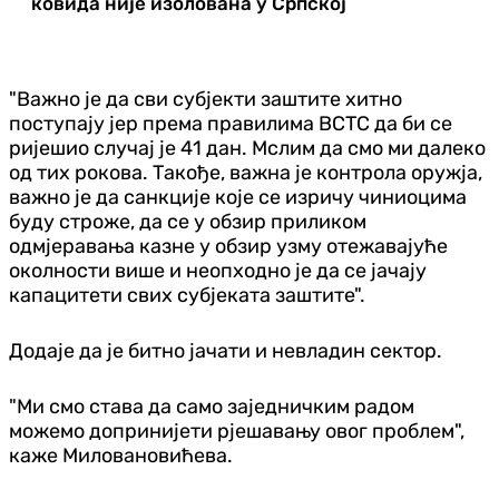
ковида није изолована у Српској
"Важно је да сви субјекти заштите хитно
поступају јер према правилима ВСТС да би се
ријешио случај је 41 дан. Мслим да смо ми далеко
од тих рокова. Такође, важна је контрола оружја,
важно је да санкције које се изричу чиниоцима
буду строже, да се у обзир приликом
одмјеравања казне у обзир узму отежавајуће
околности више и неопходно је да се јачају
капацитети свих субјеката заштите".
Додаје да је битно јачати и невладин сектор.
"Ми смо става да само заједничким радом
можемо допринијети рјешавању овог проблем",
каже Миловановићева.