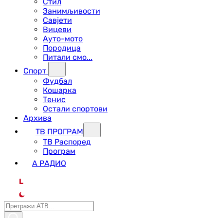
Стил
Занимљивости
Савјети
Вицеви
Ауто-мото
Породица
Питали смо...
Спорт
Фудбал
Кошарка
Тенис
Остали спортови
Архива
ТВ ПРОГРАМ
ТВ Распоред
Програм
А РАДИО
L