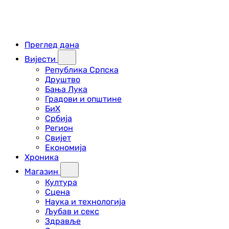
Преглед дана
Вијести
Република Српска
Друштво
Бања Лука
Градови и општине
БиХ
Србија
Регион
Свијет
Економија
Хроника
Магазин
Култура
Сцена
Наука и технологија
Љубав и секс
Здравље