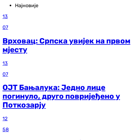
Најновије
13
07
Врховац: Српска увијек на првом
мјесту
13
07
ОЈТ Бањалука: Једно лице
погинуло, друго повријеђено у
Поткозарју
12
58