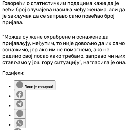
Говорећи о статистичким подацима каже да је
већи број случајева насиља међу женама, али да
је закључак да се заправо само повећао број
пријава.
"Можда су жене охрабрене и оснажене да
пријављују, међутим, то није довољно да их само
оснажимо, јер ако им не помогнемо, ако не
радимо свој посао како требамо, заправо ми њих
стављамо у још гору ситуацију", нагласила је она.
Подијели:
Линк је копиран!