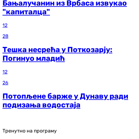
Бањалучанин из Врбаса извукао
"капиталца"
12
28
Тешка несрећа у Поткозарју:
Погинуо младић
12
26
Потопљене барже у Дунаву ради
подизања водостаја
Тренутно на програму