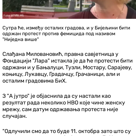
Сутра ће, између осталих градова, и у Бијељини бити
одржан протест против фемицида под називом
"Ниједна више"
Слађана Миловановић, правна савјетница у
Фондацији "Лара" истакла је да ће протести бити
одржани и у Бањалуци, Тузли, Мостару, Сарајеву,
коњицу, Лукавцу, Градачцу, Грачаници, али и
осталим градовима БиХ.
З "А јутро" је објаснила да су настали као
резултат рада неколико НВО које чине женску
мрежу, сам датум одржавања протеста није
случајан.
"Одлучили смо да то буде 11. октобра зато што су