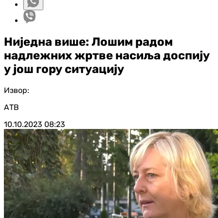
Ниједна више: Лошим радом
надлежних жртве насиља доспију
у још гору ситуацију
Извор:
АТВ
10.10.2023
08:23