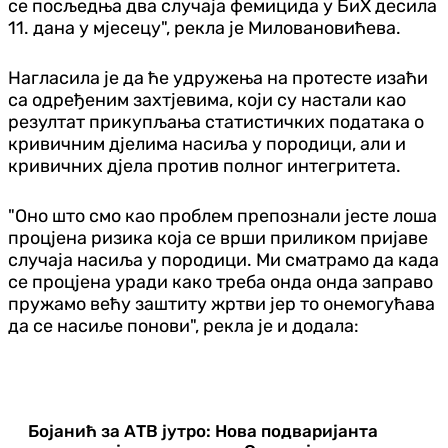
се посљедња два случаја фемицида у БиХ десила
11. дана у мјесецу", рекла је Миловановићева.
Нагласила је да ће удружења на протесте изаћи
са одређеним захтјевима, који су настали као
резултат прикупљања статистичких података о
кривичним дјелима насиља у породици, али и
кривичних дјела против полног интегритета.
"Оно што смо као проблем препознали јесте лоша
процјена ризика која се врши приликом пријаве
случаја насиља у породици. Ми сматрамо да када
се процјена уради како треба онда онда заправо
пружамо већу заштиту жртви јер то онемогућава
да се насиље понови", рекла је и додала:
Бојанић за АТВ јутро: Нова подваријанта