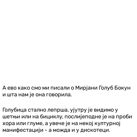
А ево како смо ми писали о Мирјани Голуб Бокун
и шта нам је она говорила.
Голубица стално лепрша, ујутру је видимо у
шетњи или на бициклу, послијеподне је на проби
хора или глуме, а увече је на некој културној
манифестацији - а можда и у дискотеци.