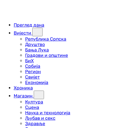
Преглед дана
Вијести
Република Српска
Друштво
Бања Лука
Градови и општине
БиХ
Србија
Регион
Свијет
Економија
Хроника
Магазин
Култура
Сцена
Наука и технологија
Љубав и секс
Здравље