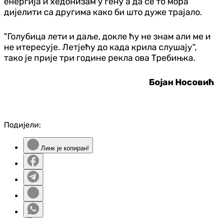
енергија и хедонизам у гену а да се то мора
дијелити са другима како би што дуже трајало.
"Голубица лети и даље, докле ћу не знам али ме и
не итересује. Летјећу до када крила слушају“,
тако је прије три године рекла ова Требињка.
Бојан Носовић
Подијели:
Линк је копиран!