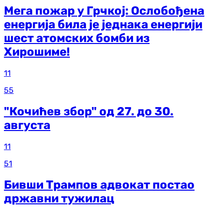
Мега пожар у Грчкој: Ослобођена
енергија била је једнака енергији
шест атомских бомби из
Хирошиме!
11
55
"Кочићев збор" од 27. до 30.
августа
11
51
Бивши Трампов адвокат постао
државни тужилац