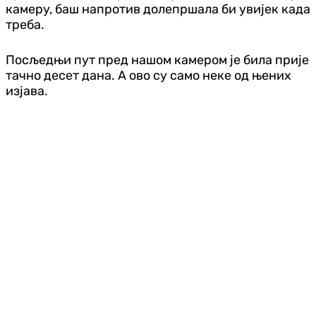
камеру, баш напротив долепршала би увијек када
треба.
Посљедњи пут пред нашом камером је била прије
тачно десет дана. А ово су само неке од њених
изјава.