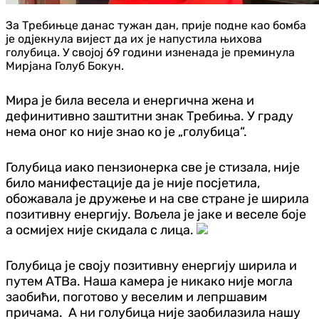
За Требињце данас тужан дан, прије подне као бомба
је одјекнула вијест да их је напустила њихова
голубица. У својој 69 години изненада је преминула
Мирјана Голуб Бокун.
Мира је била весела и енергична жена и
дефинитивно заштитни знак Требиња. У граду
нема оног ко није знао ко је „голубица“.
Голубица иако пензионерка све је стизала, није
било манифестације да је није посјетила,
обожавала је дружење и на све стране је ширила
позитивну енергију. Вољела је јаке и веселе боје
а осмијех није скидала с лица.
Голубица је своју позитивну енергију ширила и
путем АТВа. Наша камера је никако није могла
заобићи, поготово у веселим и лепршавим
причама. А ни голубица није заобилазила нашу