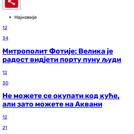
Најновије
12
34
Митрополит Фотије: Велика је
радост видјети порту пуну људи
12
30
Не можете се окупати код куће,
али зато можете на Аквани
12
21