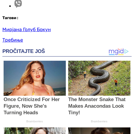
Таг
ови
:
Мирјана Голуб Бокун
Требиње