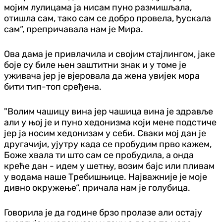
мојим лулицама ја нисам пуно размишљала,
отишла сам, тако сам се добро провела, ђускала
сам“, препричавала нам је Мира.
Ова дама је привлачила и својим стајлингом, јаке
боје су биле њен заштитни знак и у томе је
уживача јер је вјеровала да жена увијек мора
бити тип-топ сређена.
"Волим чашицу вина јер чашица вина је здравље
али у њој је и пуно хедонизма који мене подстиче
јер ја носим хедонизам у себи. Сваки мој дан је
другачији, ујутру када се пробудим прво кажем,
Боже хвала ти што сам се пробудила, а онда
креће дан - идем у шетњу, возим бајс или пливам
у водама наше Требишњице. Најважније је моје
дивно окружење“, причала нам је голубица.
Говорила је да године брзо пролазе али остају