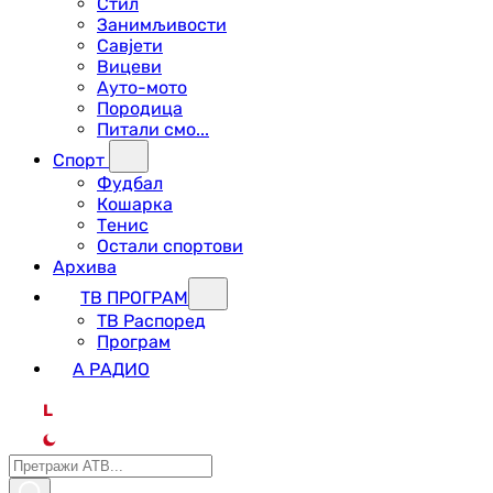
Стил
Занимљивости
Савјети
Вицеви
Ауто-мото
Породица
Питали смо...
Спорт
Фудбал
Кошарка
Тенис
Остали спортови
Архива
ТВ ПРОГРАМ
ТВ Распоред
Програм
А РАДИО
L