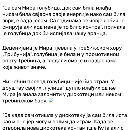
"Ја сам Мира голубица, док сам била млађа
нисам била свјесна своје енергије иако сам била
зврк, е сада јесам. Са годинама се човјек обично
смирује али код мене је то било контра“, причала
је голубица док би испијала чашу вранца.
Деценијама је Мира пјевала у требињском хору
„Трибунија“, голубица је била и у промотивном
споту Требиња, а гледали смо је и на даскама
које живот значе.
Ни ноћни провод голубици није био стран. У
друштву својих „лулица“ дупло млађих од ње
Мира је знала заломити у дискотеци или неком
требињском бару.
"Ја када сам отишла у дискотеку ја сам била иста
као и оне јер могу и волим да играм. Kада се
отворила нова дискотека контам гдје ћу ја али с