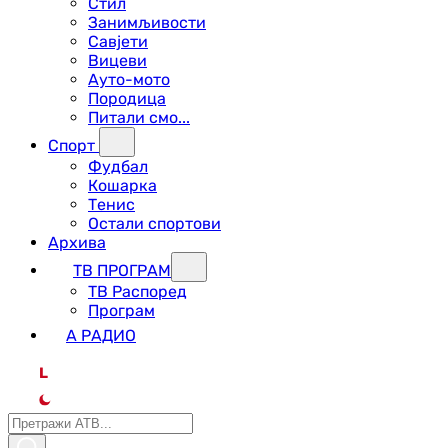
Стил
Занимљивости
Савјети
Вицеви
Ауто-мото
Породица
Питали смо...
Спорт
Фудбал
Кошарка
Тенис
Остали спортови
Архива
ТВ ПРОГРАМ
ТВ Распоред
Програм
А РАДИО
L