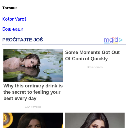
Таг
ови
:
Kotor Varoš
Бошњаци