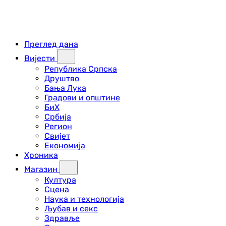
Преглед дана
Вијести
Република Српска
Друштво
Бања Лука
Градови и општине
БиХ
Србија
Регион
Свијет
Економија
Хроника
Магазин
Култура
Сцена
Наука и технологија
Љубав и секс
Здравље