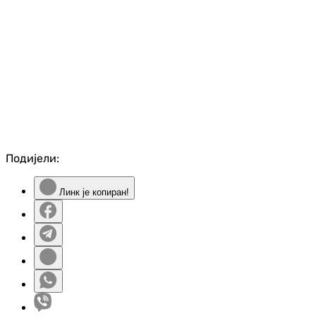
Подијели:
Линк је копиран!