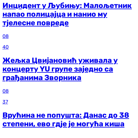
Инцидент у Љубињу: Малољетник
напао полицајца и нанио му
тјелесне повреде
08
40
Жељка Цвијановић уживала у
концерту YU групе заједно са
грађанима Зворника
08
37
Врућина не попушта: Данас до 38
степени, ево гдје је могућа киша