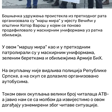
Бошњачка удружења проистекла из претходног рата
организовала су "марш мира" у мјесту Вечићи у
општини Котор Варош у којем се поново
продефиловало у маскирним униформама уз ратна
обиљежја.
У овом "маршу мира" као и у претходним
патролирали су у маскирним униформама,
зеленим береткама и обиљежјима Армије БиХ.
На окупљању није видљива полиција Републике
Српске, а на скуп се долазило организовано
аутобусима.
Током ових окупљања велики број читалаца АТВ-
а јавио нам се са молбом да извијестимо о овом
догађају узнемирени због читаве ситуације.