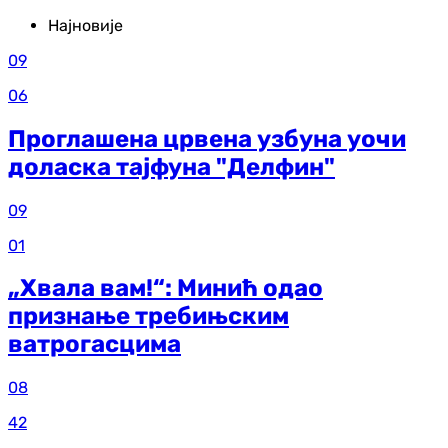
Најновије
09
06
Проглашена црвена узбуна уочи
доласка тајфуна "Делфин"
09
01
„Хвала вам!“: Минић одао
признање требињским
ватрогасцима
08
42