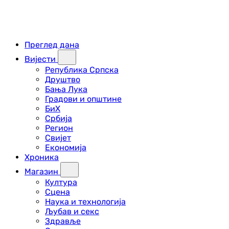
Преглед дана
Вијести
Република Српска
Друштво
Бања Лука
Градови и општине
БиХ
Србија
Регион
Свијет
Економија
Хроника
Магазин
Култура
Сцена
Наука и технологија
Љубав и секс
Здравље