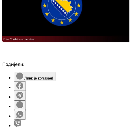
Подијели:
Линк је копиран!