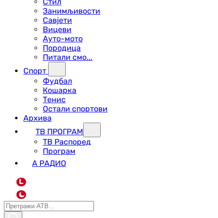
Стил
Занимљивости
Савјети
Вицеви
Ауто-мото
Породица
Питали смо...
Спорт
Фудбал
Кошарка
Тенис
Остали спортови
Архива
ТВ ПРОГРАМ
ТВ Распоред
Програм
А РАДИО
L