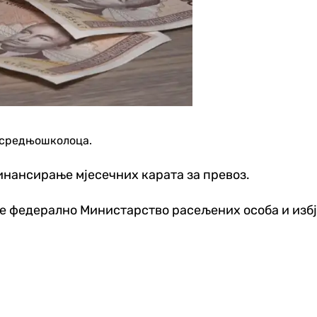
0 средњошколоца.
инансирање мјесечних карата за превоз.
иће федерално Министарство расељених особа и изб