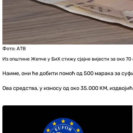
Фото:
АТВ
Из општине Жепче у БиХ стижу сјајне вијести за око 7
Наиме, они ће добити помоћ од 500 марака за суф
Ова средства, у износу од око 35.000 КМ, издвој