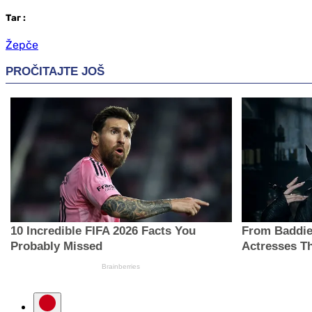
Таг
:
Žepče