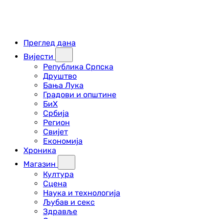
Преглед дана
Вијести
Република Српска
Друштво
Бања Лука
Градови и општине
БиХ
Србија
Регион
Свијет
Економија
Хроника
Магазин
Култура
Сцена
Наука и технологија
Љубав и секс
Здравље