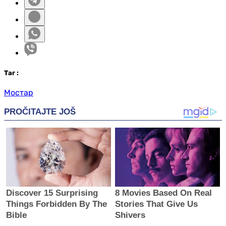
Таг
:
Мостар