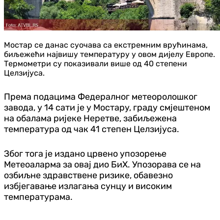
Мостар се данас суочава са екстремним врућинама,
биљежећи највишу температуру у овом дијелу Европе.
Термометри су показивали више од 40 степени
Целзијуса.
Према подацима Федералног метеоролошког
завода, у 14 сати је у Мостару, граду смјештеном
на обалама ријеке Неретве, забиљежена
температура од чак 41 степен Целзијуса.
Због тога је издано црвено упозорење
Метеоаларма за овај дио БиХ. Упозорава се на
озбиљне здравствене ризике, обавезно
избјегавање излагања сунцу и високим
температурама.