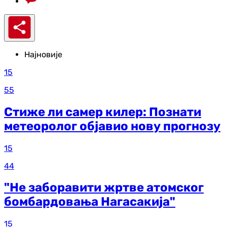
Најновије
15
55
Стиже ли самер килер: Познати
метеоролог објавио нову прогнозу
15
44
"Не заборавити жртве атомског
бомбардовања Нагасакија"
15