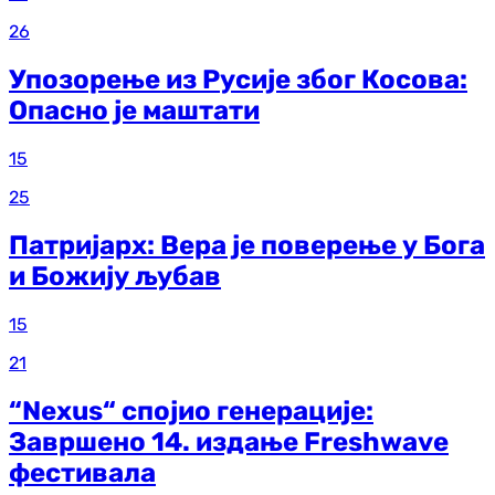
26
Упозорење из Русије због Косова:
Опасно је маштати
15
25
Патријарх: Вера је поверење у Бога
и Божију љубав
15
21
“Nexus“ спојио генерације:
Завршено 14. издање Freshwave
фестивала