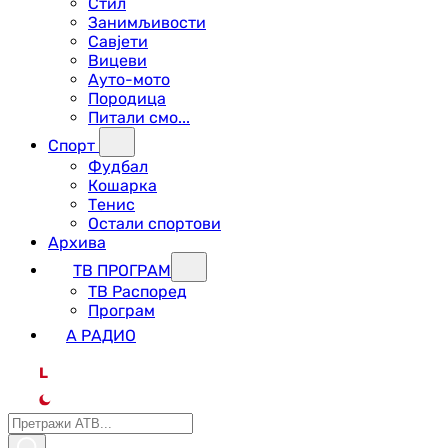
Стил
Занимљивости
Савјети
Вицеви
Ауто-мото
Породица
Питали смо...
Спорт
Фудбал
Кошарка
Тенис
Остали спортови
Архива
ТВ ПРОГРАМ
ТВ Распоред
Програм
А РАДИО
L