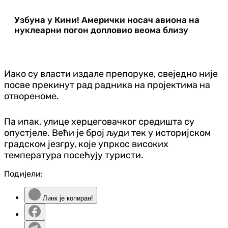
Узбуна у Кини! Амерички носач авиона на
нуклеарни погон допловио веома близу
Иако су власти издале препоруке, свеједно није
посве прекинут рад радника на пројектима на
отвореноме.
Па ипак, улице херцеговачког средишта су
опустјеле. Већи је број људи тек у историјском
градском језгру, које упркос високих
температура посећују туристи.
Подијели:
Линк је копиран!