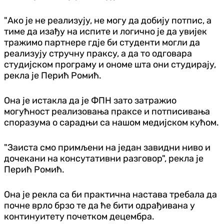
"Ако је не реализују, не могу да добију потпис, а
тиме да изађу на испите и логично је да увијек
тражимо партнере гдје би студенти могли да
реализују стручну праксу, а да то одговара
студијском програму и ономе шта они студирају,
рекла је Перић Ромић.
Она је истакла да је ФПН зато затражио
могућност реализовања праксе и потписивања
споразума о сарадњи са нашом медијском кућом.
"Заиста смо примљени на један завидни ниво и
дочекани на консутативни разговор", рекла је
Перић Ромић.
Она је рекла са би практична настава требала да
почне врло брзо те да ће бити одрађивана у
континуитету почетком децембра.