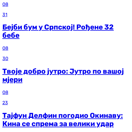
08
31
Бејби бум у Српској! Рођене 32
бебе
08
30
Твоје добро јутро: Јутро по вашој
мјери
08
23
Тајфун Делфин погодио Окинаву:
Кина се спрема за велики удар