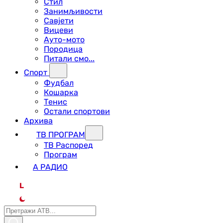
Стил
Занимљивости
Савјети
Вицеви
Ауто-мото
Породица
Питали смо...
Спорт
Фудбал
Кошарка
Тенис
Остали спортови
Архива
ТВ ПРОГРАМ
ТВ Распоред
Програм
А РАДИО
L