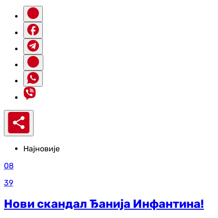
Најновије
08
39
Нови скандал Ђанија Инфантина!