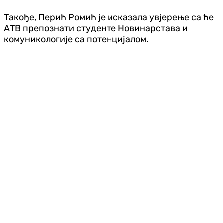
Такође, Перић Ромић је исказала увјерење са ће
АТВ препознати студенте Новинарстава и
комуникологије са потенцијалом.