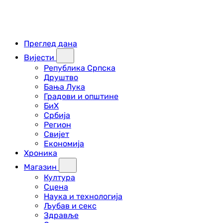
Преглед дана
Вијести
Република Српска
Друштво
Бања Лука
Градови и општине
БиХ
Србија
Регион
Свијет
Економија
Хроника
Магазин
Култура
Сцена
Наука и технологија
Љубав и секс
Здравље