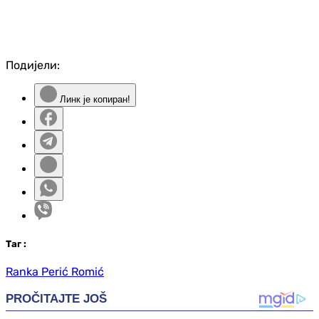
Подијели:
Линк је копиран!
Таг
:
Ranka Perić Romić