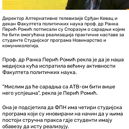
Директор Алтернативне телевизије Срђан Кевац и
декан Факултета политичких наука проф. др Ранка
Перић Ромић потписали су Споразум о сарадњи којим
ће бити омогућена реализација практичне наставе за
студенте Студијског програма Новинарство и
комуникологија.
Проф. др Ранка Перић Ромић рекла је да је наша
медијска кућа испратила
већину активности
Факултета политичких наука.
"Мислим да ће сарадња са АТВ-ом бити више
него успјешна", рекла је Перић Ромић.
Она је подсјетила да ФПН има четири студијска
програма који су иновирани на начин да у њима
постоји стручна пракса гдје студенти имају
обавезу да исту реализују.