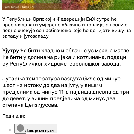
У Републици Српској и Федерацији БиХ сутра ће
преовладавати умјерено облачно и топлије, а послије
подне очекује се наоблачење које ће донијети кишу на
западу и југозападу.
Ујутру ће бити хладно и облачно уз мраз, а магле
ће бити у долинама ријека и котлинама, подаци
су Републичког хидрометеоролошког завода.
Јутарња температура ваздуха биће од минус
шест на истоку до два на југу, у вишим
пред‌јелима од минус 11, а највиша дневна од три
до девет, у вишим пред‌јелима од минус два
степена Целзијусова.
Подијели:
Линк је копиран!