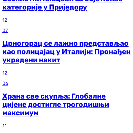
категорије у Приједору
12
07
Црногорац се лажно представљао
као полицајац у Италији: Пронађен
украдени накит
12
06
Храна све скупља: Глобалне
цијене достигле трогодишњи
максимум
11