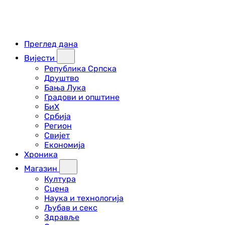
Преглед дана
Вијести
Република Српска
Друштво
Бања Лука
Градови и општине
БиХ
Србија
Регион
Свијет
Економија
Хроника
Магазин
Култура
Сцена
Наука и технологија
Љубав и секс
Здравље