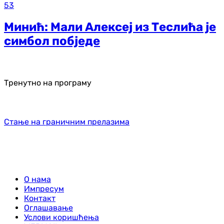
53
Минић: Мали Алексеј из Теслића је
симбол побједе
Тренутно на програму
Стање на граничним прелазима
О нама
Импресум
Контакт
Оглашавање
Услови коришћења