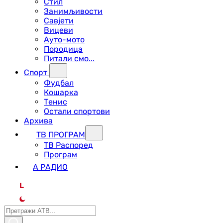
Стил
Занимљивости
Савјети
Вицеви
Ауто-мото
Породица
Питали смо...
Спорт
Фудбал
Кошарка
Тенис
Остали спортови
Архива
ТВ ПРОГРАМ
ТВ Распоред
Програм
А РАДИО
L