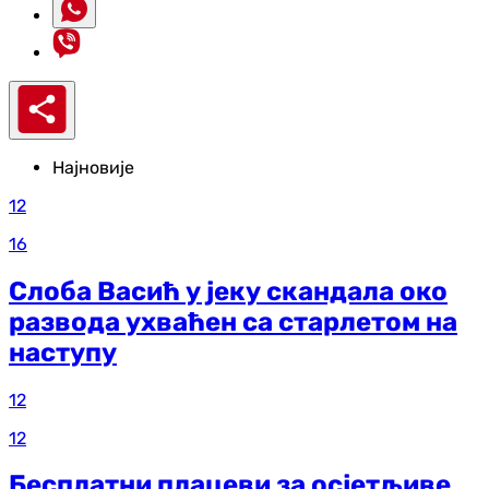
Најновије
12
16
Слоба Васић у јеку скандала око
развода ухваћен са старлетом на
наступу
12
12
Бесплатни плацеви за осјетљиве