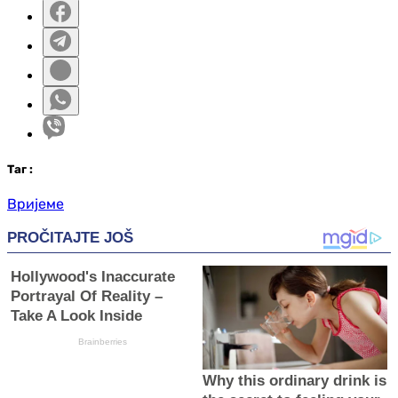
Таг
:
Вријеме