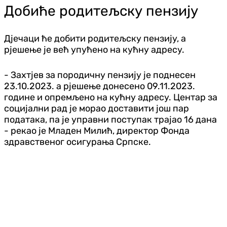
Добиће родитељску пензију
Дјечаци ће добити родитељску пензију, а
рјешење је већ упућено на кућну адресу.
- Захтјев за породичну пензију је поднесен
23.10.2023. а рјешење донесено 09.11.2023.
године и опремљено на кућну адресу. Центар за
социјални рад је морао доставити још пар
података, па је управни поступак трајао 16 дана
- рекао је Младен Милић, директор Фонда
здравственог осигурања Српске.