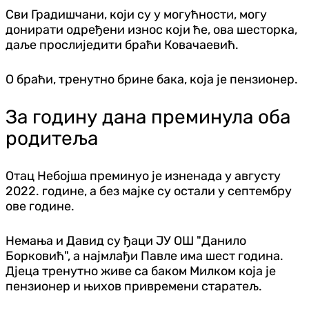
Сви Градишчани, који су у могућности, могу
донирати одређени износ који ће, ова шесторка,
даље прослиједити браћи Ковачаевић.
О браћи, тренутно брине бака, која је пензионер.
За годину дана преминула оба
родитеља
Отац Небојша преминуо је изненада у августу
2022. године, а без мајке су остали у септембру
ове године.
Немања и Давид су ђаци ЈУ ОШ "Данило
Борковић", а најмлађи Павле има шест година.
Дјеца тренутно живе са баком Милком која је
пензионер и њихов привремени старатељ.