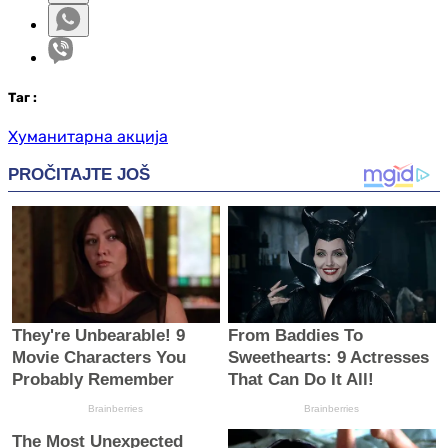
Таг
:
Хуманитарна акција