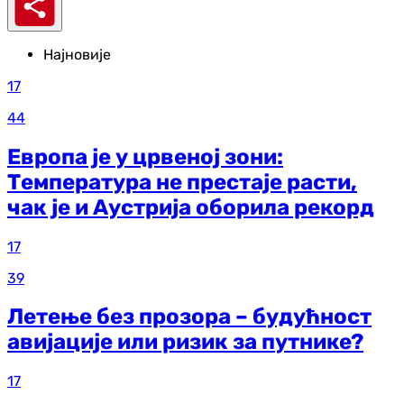
Најновије
17
44
Европа је у црвеној зони:
Температура не престаје расти,
чак је и Аустрија оборила рекорд
17
39
Летење без прозора – будућност
авијације или ризик за путнике?
17