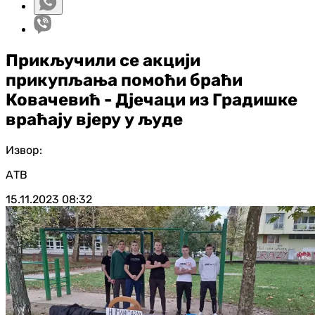
Прикључили се акцији
прикупљања помоћи браћи
Ковачевић - Дјечаци из Градишке
враћају вјеру у људе
Извор:
АТВ
15.11.2023
08:32