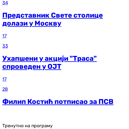
34
Представник Свете столице
долази у Москву
17
33
Ухапшени у акцији "Траса"
спроведен у ОЈТ
17
28
Филип Костић потписао за ПСВ
Тренутно на програму