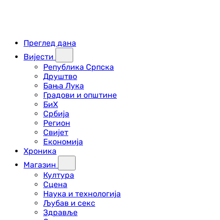
Преглед дана
Вијести
Република Српска
Друштво
Бања Лука
Градови и општине
БиХ
Србија
Регион
Свијет
Економија
Хроника
Магазин
Култура
Сцена
Наука и технологија
Љубав и секс
Здравље