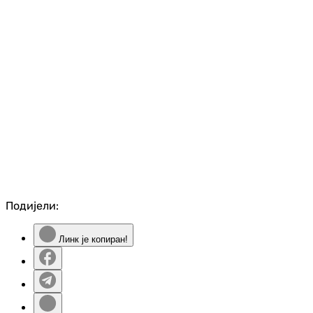
Подијели:
Линк је копиран!