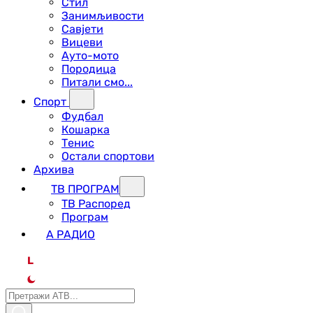
Стил
Занимљивости
Савјети
Вицеви
Ауто-мото
Породица
Питали смо...
Спорт
Фудбал
Кошарка
Тенис
Остали спортови
Архива
ТВ ПРОГРАМ
ТВ Распоред
Програм
А РАДИО
L