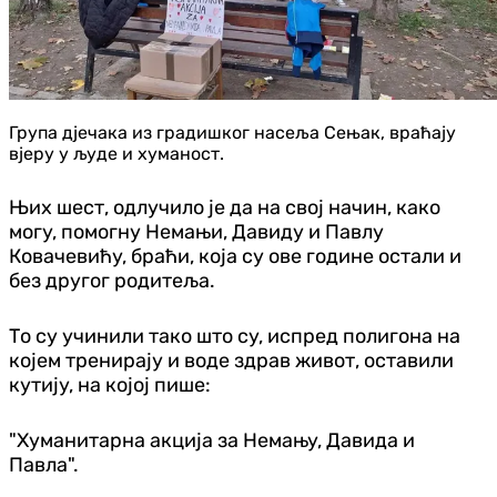
Група дјечака из градишког насеља Сењак, враћају
вјеру у људе и хуманост.
Њих шест, одлучило је да на свој начин, како
могу, помогну Немањи, Давиду и Павлу
Ковачевићу, браћи, која су ове године остали и
без другог родитеља.
То су учинили тако што су, испред полигона на
којем тренирају и воде здрав живот, оставили
кутију, на којој пише:
"Хуманитарна акција за Немању, Давида и
Павла".