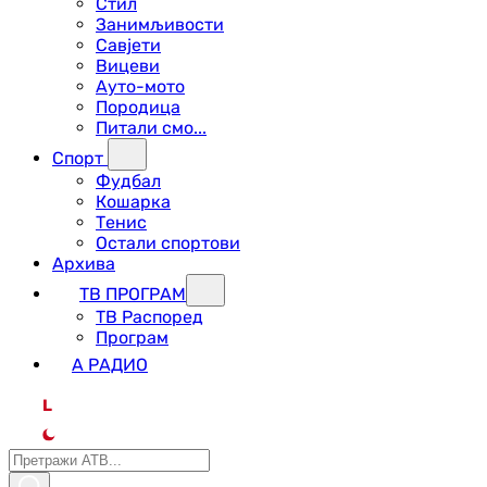
Стил
Занимљивости
Савјети
Вицеви
Ауто-мото
Породица
Питали смо...
Спорт
Фудбал
Кошарка
Тенис
Остали спортови
Архива
ТВ ПРОГРАМ
ТВ Распоред
Програм
А РАДИО
L