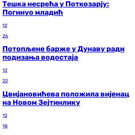
Тешка несрећа у Поткозарју:
Погинуо младић
12
26
Потопљене барже у Дунаву ради
подизања водостаја
12
22
Цвијановићева положила вијенац
на Новом Зејтинлику
12
18