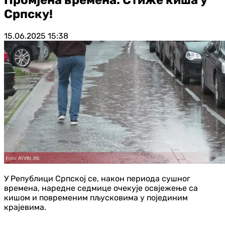
Српску!
15.06.2025
15:38
У Републици Српској се, након периода сушног
времена, наредне седмице очекује освјежење са
кишом и повременим пљусковима у појединим
крајевима.