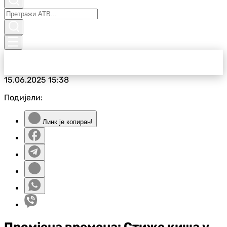
15.06.2025
15:38
Подијели:
Линк је копиран!
Промјена времена: Стиже киша у