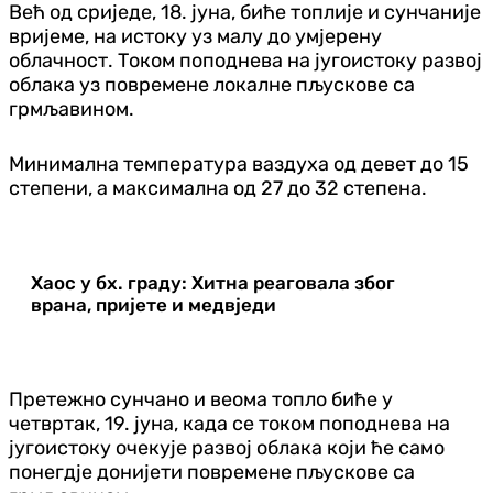
Већ од сриједе, 18. јуна, биће топлије и сунчаније
вријеме, на истоку уз малу до умјерену
облачност. Током поподнева на југоистоку развој
облака уз повремене локалне пљускове са
грмљавином.
Минимална температура ваздуха од девет до 15
степени, а максимална од 27 до 32 степена.
Хаос у бх. граду: Хитна реаговала због
врана, пријете и медвједи
Претежно сунчано и веома топло биће у
четвртак, 19. јуна, када се током поподнева на
југоистоку очекује развој облака који ће само
понегдје донијети повремене пљускове са