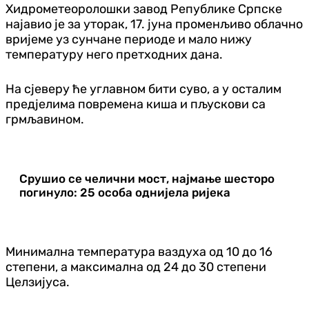
Хидрометеоролошки завод Републике Српске
најавио је за уторак, 17. јуна променљиво облачно
вријеме уз сунчане периоде и мало нижу
температуру него претходних дана.
На сјеверу ће углавном бити суво, а у осталим
предјелима повремена киша и пљускови са
грмљавином.
Срушио се челични мост, најмање шесторо
погинуло: 25 особа однијела ријека
Минимална температура ваздуха од 10 до 16
степени, а максимална од 24 до 30 степени
Целзијуса.