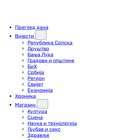
Преглед дана
Вијести
Република Српска
Друштво
Бања Лука
Градови и општине
БиХ
Србија
Регион
Свијет
Економија
Хроника
Магазин
Култура
Сцена
Наука и технологија
Љубав и секс
Здравље