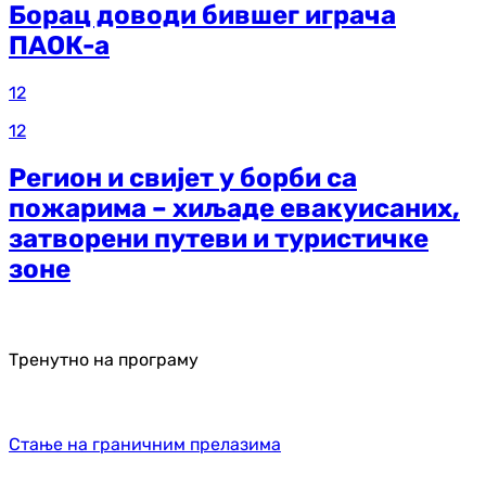
Борац доводи бившег играча
ПАОК-а
12
12
Регион и свијет у борби са
пожарима – хиљаде евакуисаних,
затворени путеви и туристичке
зоне
Тренутно на програму
Стање на граничним прелазима