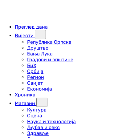
Преглед дана
Вијести
Република Српска
Друштво
Бања Лука
Градови и општине
БиХ
Србија
Регион
Свијет
Економија
Хроника
Магазин
Култура
Сцена
Наука и технологија
Љубав и секс
Здравље