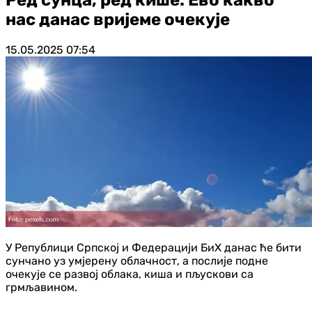
нас данас вријеме очекује
15.05.2025
07:54
У Републици Српској и Федерацији БиХ данас ће бити
сунчано уз умјерену облачност, а послије подне
очекује се развој облака, киша и пљускови са
грмљавином.