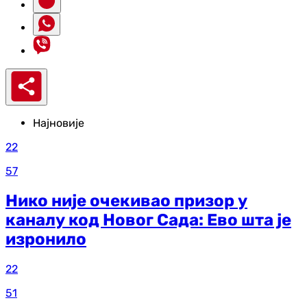
Најновије
22
57
Нико није очекивао призор у
каналу код Новог Сада: Ево шта је
изронило
22
51