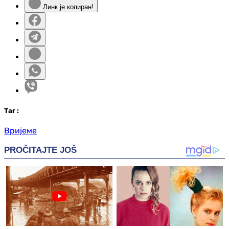
Линк је копиран!
Таг
:
Вријеме