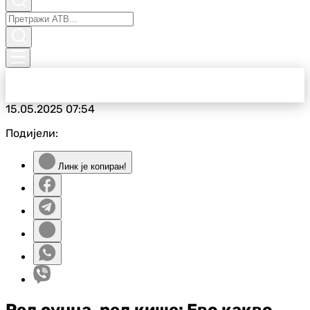
15.05.2025
07:54
Подијели:
Линк је копиран!
Ред сунца, ред кише: Ево какво