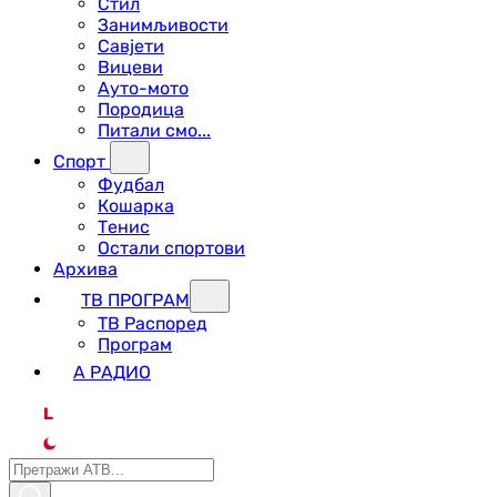
Стил
Занимљивости
Савјети
Вицеви
Ауто-мото
Породица
Питали смо...
Спорт
Фудбал
Кошарка
Тенис
Остали спортови
Архива
ТВ ПРОГРАМ
ТВ Распоред
Програм
А РАДИО
L