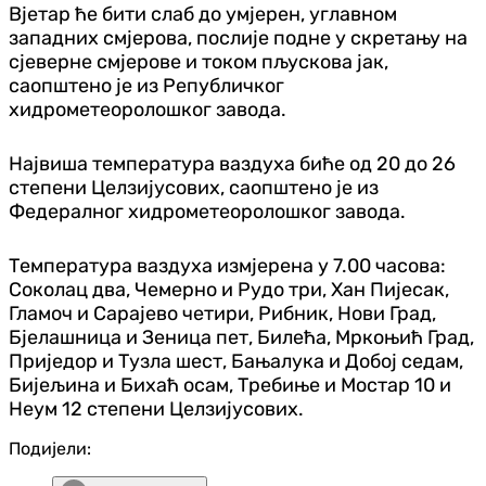
Вјетар ће бити слаб до умјерен, углавном
западних смјерова, послије подне у скретању на
сјеверне смјерове и током пљускова јак,
саопштено је из Републичког
хидрометеоролошког завода.
Највиша температура ваздуха биће од 20 до 26
степени Целзијусових, саопштено је из
Федералног хидрометеоролошког завода.
Температура ваздуха измјерена у 7.00 часова:
Соколац два, Чемерно и Рудо три, Хан Пијесак,
Гламоч и Сарајево четири, Рибник, Нови Град,
Бјелашница и Зеница пет, Билећа, Мркоњић Град,
Приједор и Тузла шест, Бањалука и Добој седам,
Бијељина и Бихаћ осам, Требиње и Мостар 10 и
Неум 12 степени Целзијусових.
Подијели: