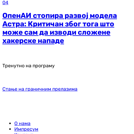
04
ОпенАИ стопира развој модела
Астра: Критичан због тога што
може сам да изводи сложене
хакерске нападе
Тренутно на програму
Стање на граничним прелазима
О нама
Импресум