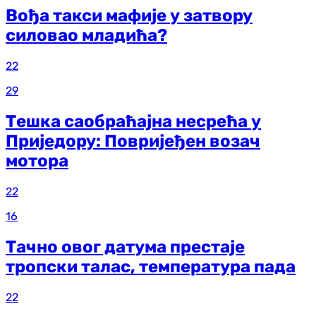
Вођа такси мафије у затвору
силовао младића?
22
29
Тешка саобраћајна несрећа у
Приједору: Повријеђен возач
мотора
22
16
Тачно овог датума престаје
тропски талас, температура пада
22