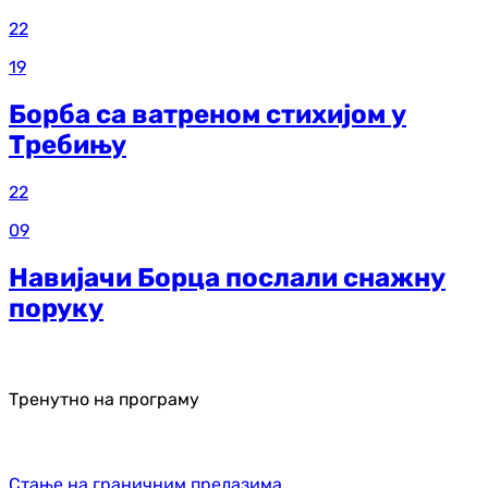
22
19
Борба са ватреном стихијом у
Требињу
22
09
Навијачи Борца послали снажну
поруку
Тренутно на програму
Стање на граничним прелазима