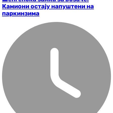
Камиони остају напуштени на
паркинзима