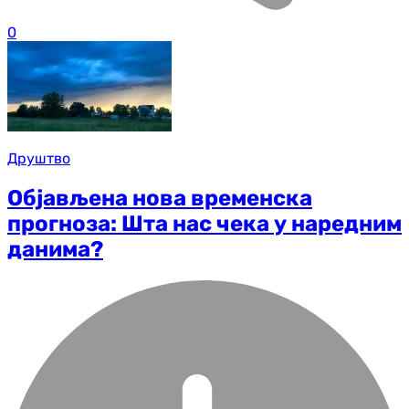
0
Друштво
Објављена нова временска
прогноза: Шта нас чека у наредним
данима?