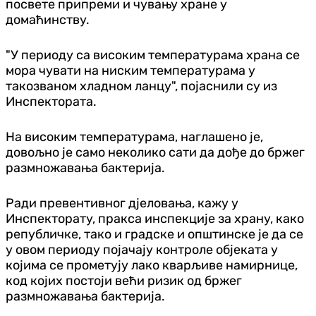
посвете припреми и чувању хране у
домаћинству.
"У периоду са високим температурама храна се
мора чувати на ниским температурама у
такозваном хладном ланцу", појаснили су из
Инспектората.
На високим температурама, наглашено је,
довољно је само неколико сати да дође до бржег
размножавања бактерија.
Ради превентивног д‌јеловања, кажу у
Инспекторату, пракса инспекције за храну, како
републичке, тако и градске и општинске је да се
у овом периоду појачају контроле објеката у
којима се прометују лако кварљиве намирнице,
код којих постоји већи ризик од бржег
размножавања бактерија.