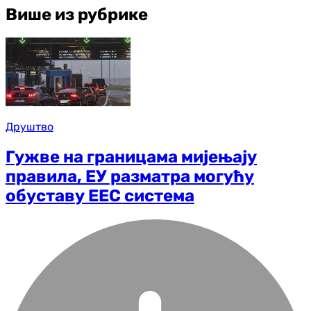
Више из рубрике
Друштво
Гужве на границама мијењају
правила, ЕУ разматра могућу
обуставу ЕЕС система