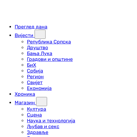
Преглед дана
Вијести
Република Српска
Друштво
Бања Лука
Градови и општине
БиХ
Србија
Регион
Свијет
Економија
Хроника
Магазин
Култура
Сцена
Наука и технологија
Љубав и секс
Здравље