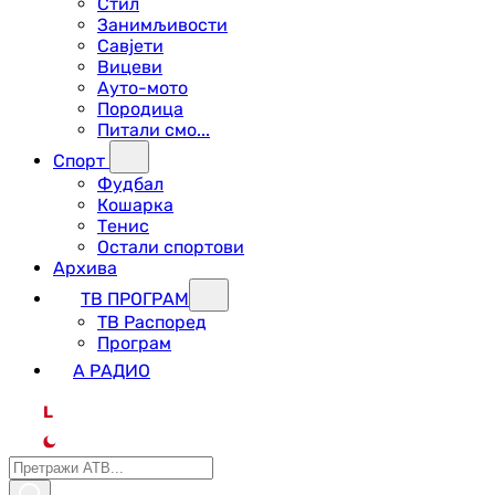
Стил
Занимљивости
Савјети
Вицеви
Ауто-мото
Породица
Питали смо...
Спорт
Фудбал
Кошарка
Тенис
Остали спортови
Архива
ТВ ПРОГРАМ
ТВ Распоред
Програм
А РАДИО
L