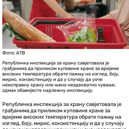
Фото:
АТВ
Републичка инспекција за храну савјетовала је
грађанима да приликом куповине хране за вријеме
високих температура обрате пажњу на изглед, боју,
мирис, конзистенцију и да у случају да уоче
неисправну храну или њено неадекватно чување,
одмах обавијесте надлежну инспекцију.
Републичка инспекција за храну савјетовала је
грађанима да приликом куповине хране за
вријеме високих температура обрате пажњу на
изглед, боју, мирис, конзистенцију и да у случају