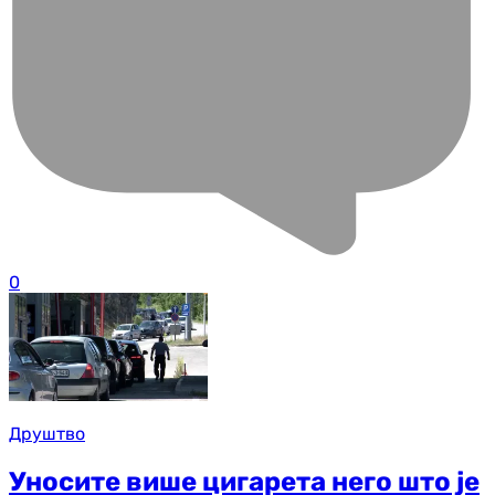
0
Друштво
Уносите више цигарета него што је