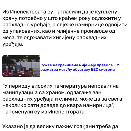
Из Инспектората су нагласили да је купљену
храну потребно у што краћем року одложити у
расхладне уређаје, а свјеже намирнице одвојити
од упакованих, као и млијечне производе од
меса, те одржавати хигијену расхладних
уређаја.
Друштво
Гужве на границама мијењају правила, ЕУ
разматра могућу обуставу ЕЕС система
"У периоду високих температура неправилна
манипулација са храном, одлагање ван
расхладних уређаја и слично, може да за свега
неколико сати доведе до квара намирница",
напоменули су из Инспектората.
Указано је да велику пажњу грађани треба да