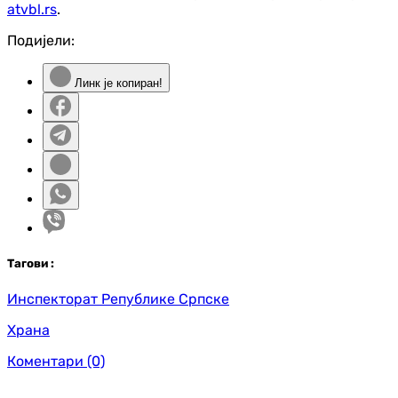
atvbl.rs
.
Подијели:
Линк је копиран!
Таг
ови
:
Инспекторат Републике Српске
Храна
Коментари
(0)