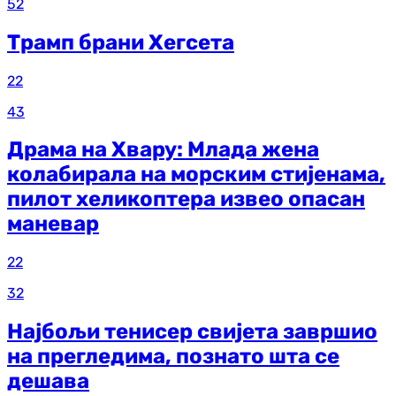
52
Трамп брани Хегсета
22
43
Драма на Хвару: Млада жена
колабирала на морским стијенама,
пилот хеликоптера извео опасан
маневар
22
32
Најбољи тенисер свијета завршио
на прегледима, познато шта се
дешава