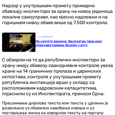
Надзор у унутрашњем промету примарно
обављају инспектори за храну на нивоу јединица
локалне самоуправе, као мјесно надлежни и на
годишњем нивоу обаве више од 7.500 контрола.
Ауто-мото
Не купујте држаче: Бесплатан трик који
спречава падање фолије у ауту
С обзиром на то да републички инспектори за
храну имају обавезу свакодневне контроле увоза
хране на 14 граничних прелаза и царинских
испостава, контроле у унутрашњем промету
републичка инспекција врши у складу са
расположивим кадровским капацитетима,
појаснили су из Инспектората, преноси Срна.
Преузимање дијелова текста или текста у цјелини је
дозвољено уз обавезно навођење извора и уз
постављање линка ка изворном тексту на порталу