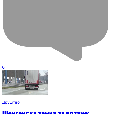
0
Друштво
Шенгенска замка за возаче: