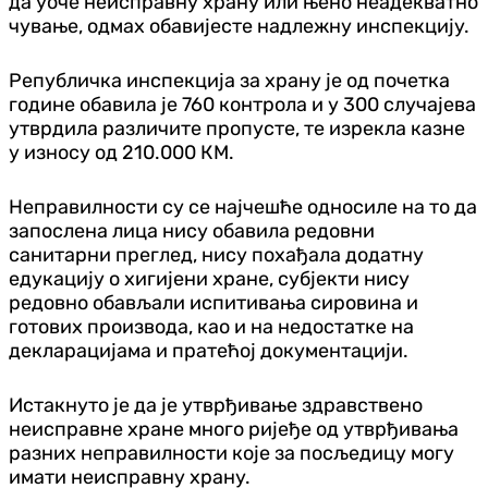
да уоче неисправну храну или њено неадекватно
чување, одмах обавијесте надлежну инспекцију.
Републичка инспекција за храну је од почетка
године обавила је 760 контрола и у 300 случајева
утврдила различите пропусте, те изрекла казне
у износу од 210.000 КМ.
Неправилности су се најчешће односиле на то да
запослена лица нису обавила редовни
санитарни преглед, нису похађала додатну
едукацију о хигијени хране, субјекти нису
редовно обављали испитивања сировина и
готових производа, као и на недостатке на
декларацијама и пратећој документацији.
Истакнуто је да је утврђивање здравствено
неисправне хране много ријеђе од утврђивања
разних неправилности које за посљедицу могу
имати неисправну храну.