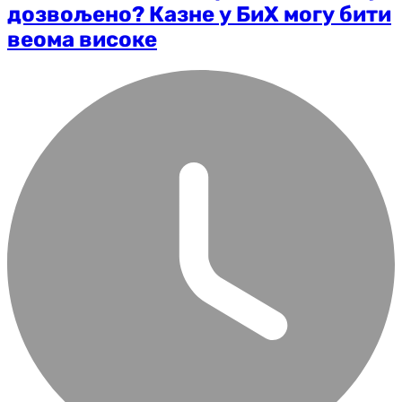
дозвољено? Казне у БиХ могу бити
веома високе