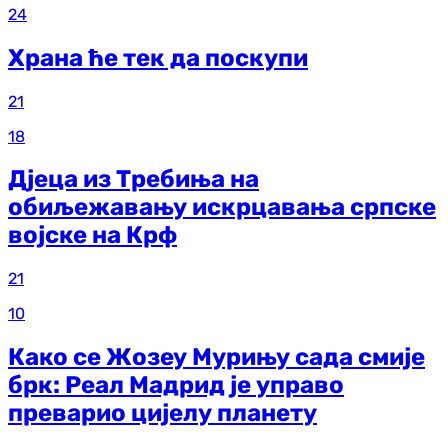
24
Храна ће тек да поскупи
21
18
Дјеца из Требиња на
обиљежавању искрцавања српске
војске на Крф
21
10
Како се Жозеу Мурињу сада смије
брк: Реал Мадрид је управо
преварио цијелу планету