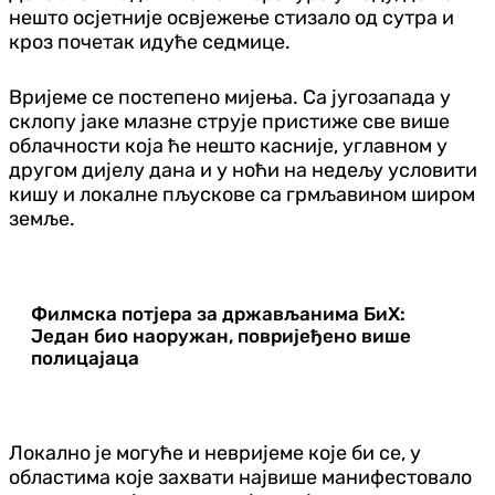
нешто осјетније освјежење стизало од сутра и
кроз почетак идуће седмице.
Вријеме се постепено мијења. Са југозапада у
склопу јаке млазне струје пристиже све више
облачности која ће нешто касније, углавном у
другом дијелу дана и у ноћи на недељу условити
кишу и локалне пљускове са грмљавином широм
земље.
Филмска потјера за држављанима БиХ:
Један био наоружан, повријеђено више
полицајаца
Локално је могуће и невријеме које би се, у
областима које захвати највише манифестовало