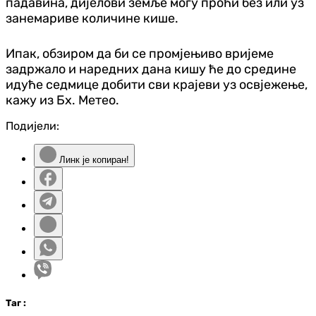
падавина, дијелови земље могу проћи без или уз
занемариве количине кише.
Ипак, обзиром да би се промјењиво вријеме
задржало и наредних дана кишу ће до средине
идуће седмице добити сви крајеви уз освјежење,
кажу из Бх. Метео.
Подијели:
Линк је копиран!
Таг
: