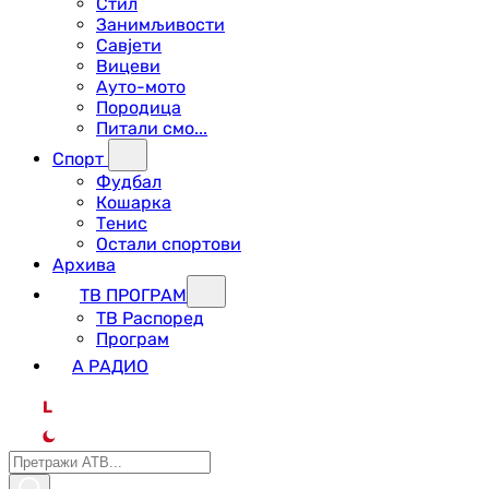
Стил
Занимљивости
Савјети
Вицеви
Ауто-мото
Породица
Питали смо...
Спорт
Фудбал
Кошарка
Тенис
Остали спортови
Архива
ТВ ПРОГРАМ
ТВ Распоред
Програм
А РАДИО
L