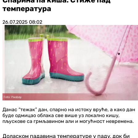
температура
26.07.2025
08:02
Данас “тежак” дан, спарно на истоку вруће, а како дан
буде одмицао облака све више уз локално кишу,
пљускове са грмљавином али и могућност невремена.
Доласком падавина температуре у паду, док би