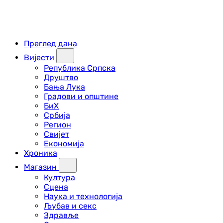
Преглед дана
Вијести
Република Српска
Друштво
Бања Лука
Градови и општине
БиХ
Србија
Регион
Свијет
Економија
Хроника
Магазин
Култура
Сцена
Наука и технологија
Љубав и секс
Здравље