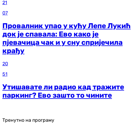
21
07
Провалник упао у кућу Лепе Лукић
док је спавала: Ево како је
пјевачица чак и у сну спријечила
крађу
20
51
Утишавате ли радио кад тражите
паркинг? Ево зашто то чините
Тренутно на програму