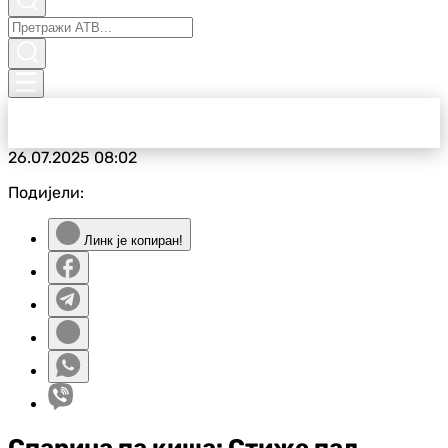
26.07.2025
08:02
Подијели:
Линк је копиран!
Спарина па киша: Стиже пад