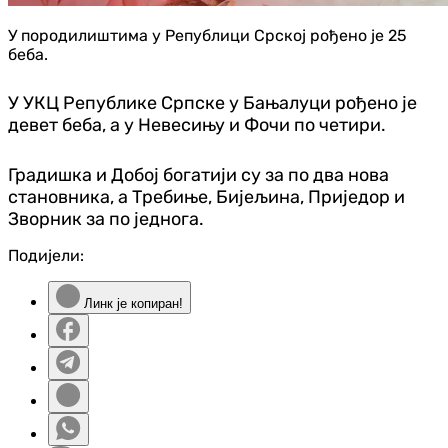
У породилиштима у Републици Срској рођено је 25
беба.
У УКЦ Републике Српске у Бањалуци рођено је
девет беба, а у Невесињу и Фочи по четири.
Градишка и Добој богатији су за по два нова
становника, а Требиње, Бијељина, Приједор и
Зворник за по једнога.
Подијели:
Линк је копиран!