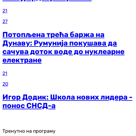
21
27
Потопљена трећа баржа на
Дунаву: Румунија покушава да
сачува доток воде до нуклеарне
електране
21
20
Игор Додик: Школа нових лидера -
понос СНСД-а
Тренутно на програму