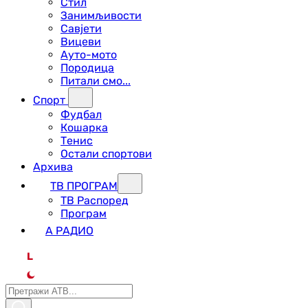
Стил
Занимљивости
Савјети
Вицеви
Ауто-мото
Породица
Питали смо...
Спорт
Фудбал
Кошарка
Тенис
Остали спортови
Архива
ТВ ПРОГРАМ
ТВ Распоред
Програм
А РАДИО
L