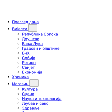
Преглед дана
Вијести
Република Српска
Друштво
Бања Лука
Градови и општине
БиХ
Србија
Регион
Свијет
Економија
Хроника
Магазин
Култура
Сцена
Наука и технологија
Љубав и секс
Здравље