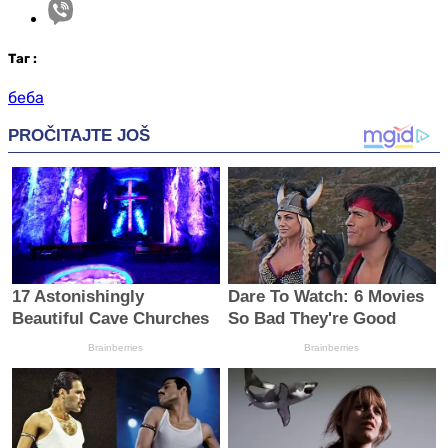
Таг
:
беба