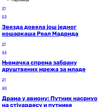
21
53
Звезда довела још једног
кошаркаша Реал Мадрида
21
43
Њемачка спрема забрану
друштвених мрежа за младе
21
40
Драма у авиону: Путник насрнуо
на стјуардесу и путнике