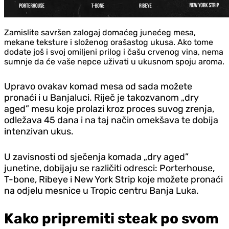
Zamislite savršen zalogaj domaćeg junećeg mesa,
mekane teksture i složenog orašastog ukusa. Ako tome
dodate još i svoj omiljeni prilog i čašu crvenog vina, nema
sumnje da će vaše nepce uživati u ukusnom spoju aroma.
Upravo ovakav komad mesa od sada možete
pronaći i u Banjaluci. Riječ je takozvanom „dry
aged” mesu koje prolazi kroz proces suvog zrenja,
odležava 45 dana i na taj način omekšava te dobija
intenzivan ukus.
U zavisnosti od sječenja komada „dry aged”
junetine, dobijaju se različiti odresci: Porterhouse,
T-bone, Ribeye i New York Strip koje možete pronaći
na odjelu mesnice u Tropic centru Banja Luka.
Kako pripremiti steak po svom