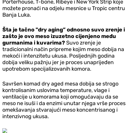
Porterhouse, T-bone, Ribeye i New York Strip koje
možete pronaći na odjelu mesnice u Tropic centru
Banja Luka.
Šta je tačno "dry aging” odnosno suvo zrenje i
zašto je ovo meso izuzetno cijenjeno među
gurmanima i kuvarima?
Suvo zrenje je
tradicionalni način pripreme kojim meso dobija na
mekoći i intenzitetu ukusa. Posljednjih godina
dobija veliku pažnju jer je proces unaprijeđen
upotrebom specijalizovanih komora.
Savršen komad dry aged mesa dobija se strogo
kontrolisanim uslovima temperature, vlage i
ventilacije u komorama koji omogućavaju da se
meso ne isuši i da enzimi unutar njega vrše proces
omekšavanja stvarajući meso koncentrisanog i
intenzivnog ukusa.