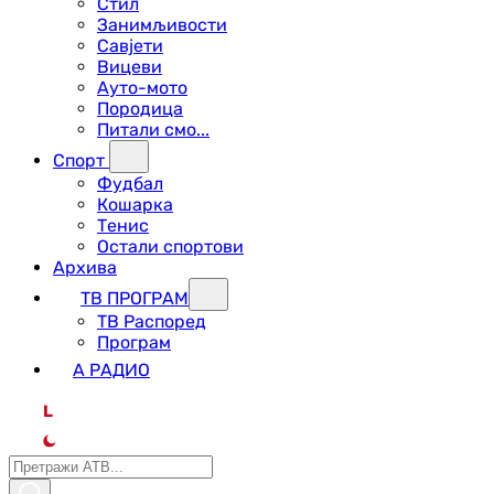
Стил
Занимљивости
Савјети
Вицеви
Ауто-мото
Породица
Питали смо...
Спорт
Фудбал
Кошарка
Тенис
Остали спортови
Архива
ТВ ПРОГРАМ
ТВ Распоред
Програм
А РАДИО
L