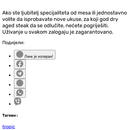
Ako ste ljubitelj specijaliteta od mesa ili jednostavno
volite da isprobavate nove ukuse, za koji god dry
aged steak da se odlučite, nećete pogriješiti.
Uživanje u svakom zalogaju je zagarantovano.
Подијели:
Линк је копиран!
Таг
ови
:
tropic