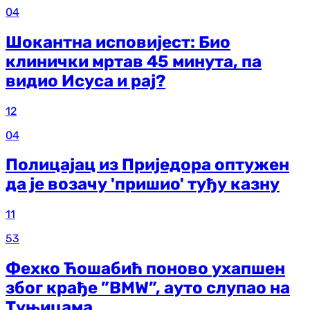
04
Шокантна исповијест: Био
клинички мртав 45 минута, па
видио Исуса и рај?
12
04
Полицајац из Приједора оптужен
да је возачу 'пришио' туђу казну
11
53
Фехко Ћошабић поново ухапшен
због крађе ”BMW”, ауто слупао на
Туњицама