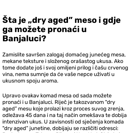
Šta je „dry aged” meso i gdje
ga možete pronaći u
Banjaluci?
Zamislite savršen zalogaj domaćeg junećeg mesa,
mekane teksture i složenog orašastog ukusa. Ako
tome dodate još i svoj omiljeni prilog i čašu crvenog
vina, nema sumnje da će vaše nepce uživati u
ukusnom spoju aroma.
Upravo ovakav komad mesa od sada možete
pronaći i u Banjaluci. Riječ je takozvanom "dry
aged” mesu koje prolazi kroz proces suvog zrenja,
odležava 45 dana i na taj način omekšava te dobija
intenzivan ukus. U zavisnosti od sječenja komada
"dry aged” junetine, dobijaju se različiti odresci: