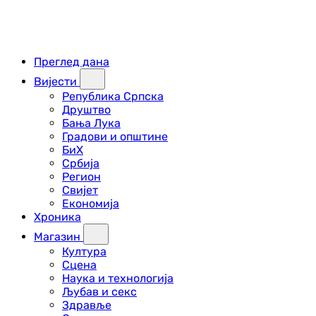
Преглед дана
Вијести
Република Српска
Друштво
Бања Лука
Градови и општине
БиХ
Србија
Регион
Свијет
Економија
Хроника
Магазин
Култура
Сцена
Наука и технологија
Љубав и секс
Здравље