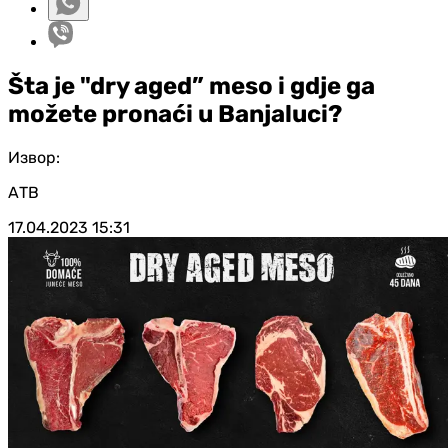
Šta je "dry aged” meso i gdje ga
možete pronaći u Banjaluci?
Извор:
АТВ
17.04.2023
15:31