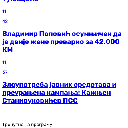
11
42
Владимир Поповић осумњичен да
је двије жене преварио за 42.000
КМ
11
37
Злоупотреба јавних средстава и
преурањена кампања: Кажњен
Станивуковићев ПСС
Тренутно на програму