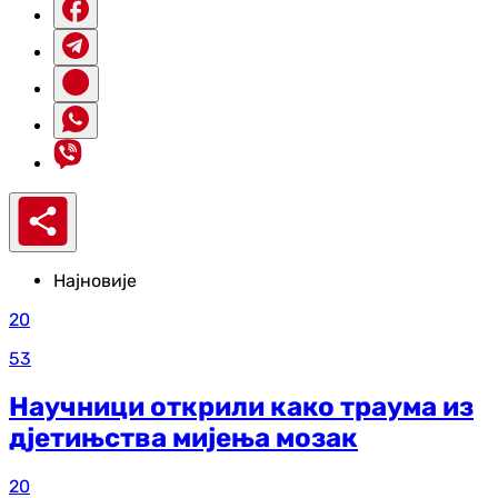
Најновије
20
53
Научници открили како траума из
д‌јетињства мијења мозак
20