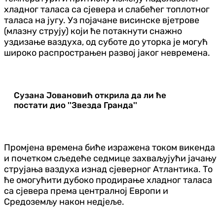
хладног таласа са сјевера и слабећег топлотног
таласа на југу. Уз појачане висинске вјетрове
(млазну струју) који ће потакнути снажно
уздизање ваздуха, од суботе до уторка је могућ
широко распрострањен развој јаког невремена.
Сузана Јовановић открила да ли ће
постати дио ''Звезда Гранда''
Промјена времена биће изражена током викенда
и почетком сљедеће седмице захваљујући јачању
струјања ваздуха изнад сјеверног Атлантика. То
ће омогућити дубоко продирање хладног таласа
са сјевера према централној Европи и
Средоземљу након недјеље.