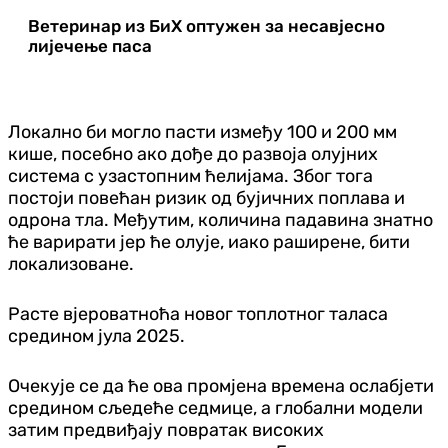
Ветеринар из БиХ оптужен за несавјесно
лијечење паса
Локално би могло пасти између 100 и 200 мм
кише, посебно ако дође до развоја олујних
система с узастопним ћелијама. Због тога
постоји повећан ризик од бујичних поплава и
одрона тла. Међутим, количина падавина знатно
ће варирати јер ће олује, иако раширене, бити
локализоване.
Расте вјероватноћа новог топлотног таласа
средином јула 2025.
Очекује се да ће ова промјена времена ослабјети
средином сљедеће седмице, а глобални модели
затим предвиђају повратак високих