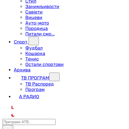
Стил
Занимљивости
Савјети
Вицеви
Ауто-мото
Породица
Питали смо...
Спорт
Фудбал
Кошарка
Тенис
Остали спортови
Архива
ТВ ПРОГРАМ
ТВ Распоред
Програм
А РАДИО
L