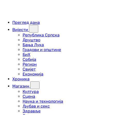
Преглед дана
Вијести
Република Српска
Друштво
Бања Лука
Градови и општине
БиХ
Србија
Регион
Свијет
Економија
Хроника
Магазин
Култура
Сцена
Наука и технологија
Љубав и секс
Здравље