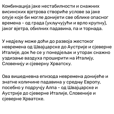
Комбинација јаке нестабилности и снажних
висинских вјетрова створиће услове за јаке
олује које би могле донијети све облике опасног
времена - од града (укључујући и врло крупну),
јаког вјетра, обилних падавина, па и торнада.
У недјељу може доћи до развоја жестоког
невремена од Швајцарске до Аустрије и сјеверне
Италије, док ће се у понедјељак и уторак снажно
уздизање ваздуха проширити на Италију,
Словенију и сјеверну Хрватску.
Ова вишедневна епизода невремена донијеће и
знатне количине падавина у средњу Европу,
посебно у подручју Алпа - од Швајцарске и
Аустрије до сјеверне Италије, Словеније и
сјеверне Хрватске.