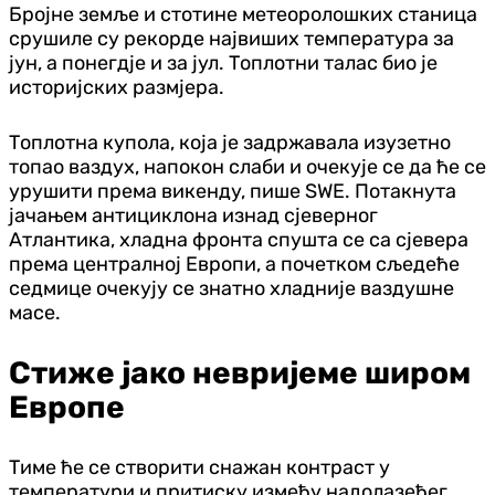
Бројне земље и стотине метеоролошких станица
срушиле су рекорде највиших температура за
јун, а понегдје и за јул. Топлотни талас био је
историјских размјера.
Топлотна купола, која је задржавала изузетно
топао ваздух, напокон слаби и очекује се да ће се
урушити према викенду, пише SWE. Потакнута
јачањем антициклона изнад сјеверног
Атлантика, хладна фронта спушта се са сјевера
према централној Европи, а почетком сљедеће
седмице очекују се знатно хладније ваздушне
масе.
Стиже јако невријеме широм
Европе
Тиме ће се створити снажан контраст у
температури и притиску између надолазећег