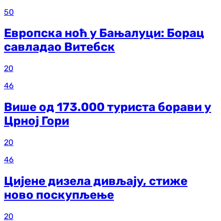
50
Европска ноћ у Бањалуци: Борац
савладао Витебск
20
46
Више од 173.000 туриста борави у
Црној Гори
20
46
Цијене дизела дивљају, стиже
ново поскупљење
20