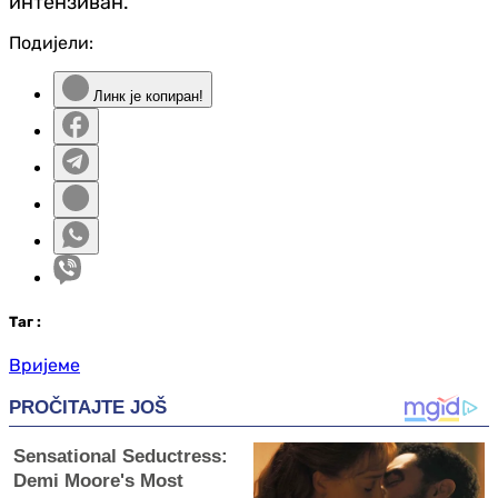
интензиван.
Подијели:
Линк је копиран!
Таг
:
Вријеме