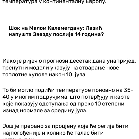
температура у континенталну Европу.
Шок на Малом Калемегдану: Лазић
напушта Звезду послије 14 година?
Иако је ријеч о прогнози десетак дана унапријед,
тренутни модели указују на стварање нове
топлотне куполе након 10. јула.
То би могло подићи температуре поновно на 35-
40 у многим подручјима, што потврђују и карте
које показују одступања од преко 10 степени
изнад нормале за средину јула.
Још је прерано за процјену које ће регије бити
најпогођеније и колико ће талас бити