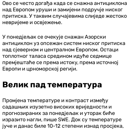
Ово се често догађа када се снажна антициклона
над Европом уруши и замијени подручје ниског
притиска. У таквим случајевима слиједе жестоко
невријеме и освјежење.
У понедјељак се очекује снажан Азорски
антициклон уз опсежан систем ниског притиска
над сјеверном и централном Европом. Остаци
топлотног таласа средином идуће седмице
премјештаће се према истоку, према источној
Европи и црноморској регији.
Велик пад температура
Промјена температуре и контраст између
садашњих изузетно високих вриједности и
прогнозираних за понедјељак и уторак биће
изразито нагли, пише SWE. Док су температуре
јуче и данас биле 10-12 степени изнад просјека,