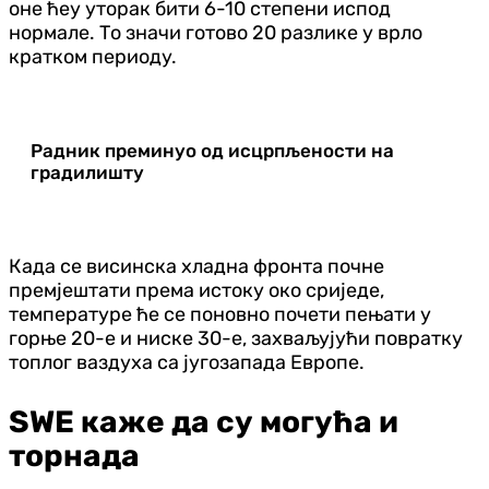
оне ћеу уторак бити 6-10 степени испод
нормале. То значи готово 20 разлике у врло
кратком периоду.
Радник преминуо од исцрпљености на
градилишту
Када се висинска хладна фронта почне
премјештати према истоку око сриједе,
температуре ће се поновно почети пењати у
горње 20-е и ниске 30-е, захваљујући повратку
топлог ваздуха са југозапада Европе.
SWE каже да су могућа и
торнада