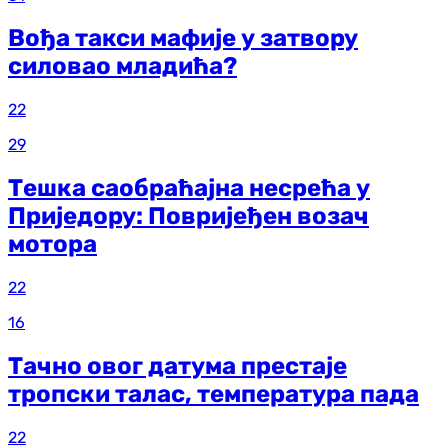
Вођа такси мафије у затвору
силовао младића?
22
29
Тешка саобраћајна несрећа у
Приједору: Повријеђен возач
мотора
22
16
Тачно овог датума престаје
тропски талас, температура пада
22