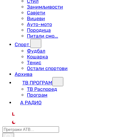
Стил
Занимљивости
Савјети
Вицеви
Ауто-мото
Породица
Питали смо...
Спорт
Фудбал
Кошарка
Тенис
Остали спортови
Архива
ТВ ПРОГРАМ
ТВ Распоред
Програм
А РАДИО
L