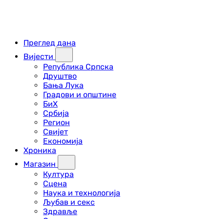
Преглед дана
Вијести
Република Српска
Друштво
Бања Лука
Градови и општине
БиХ
Србија
Регион
Свијет
Економија
Хроника
Магазин
Култура
Сцена
Наука и технологија
Љубав и секс
Здравље