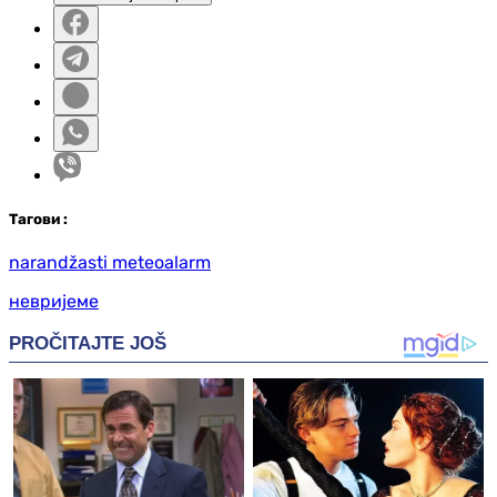
Таг
ови
:
narandžasti meteoalarm
невријеме