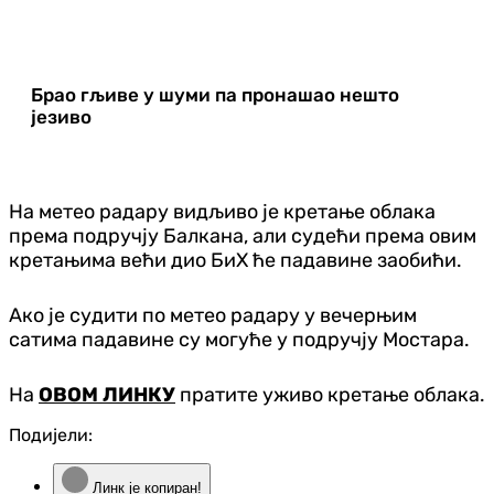
Брао гљиве у шуми па пронашао нешто
језиво
На метео радару видљиво је кретање облака
према подручју Балкана, али судећи према овим
кретањима већи дио БиХ ће падавине заобићи.
Ако је судити по метео радару у вечерњим
сатима падавине су могуће у подручју Мостара.
На
ОВОМ ЛИНКУ
пратите уживо кретање облака.
Подијели:
Линк је копиран!