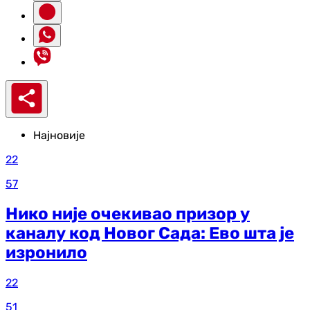
Најновије
22
57
Нико није очекивао призор у
каналу код Новог Сада: Ево шта је
изронило
22
51