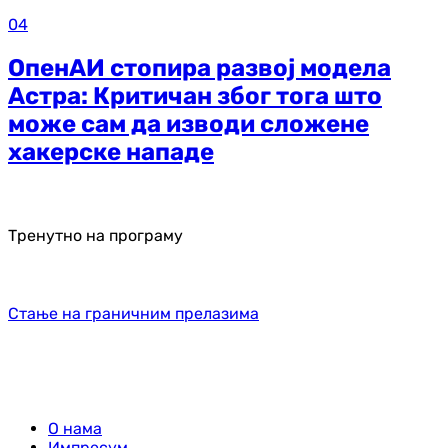
04
ОпенАИ стопира развој модела
Астра: Критичан због тога што
може сам да изводи сложене
хакерске нападе
Тренутно на програму
Стање на граничним прелазима
О нама
Импресум