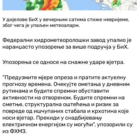
У дијелове БиХ у вечерњим сатима стиже невријеме,
због чега је упаљен метеоаларм.
Федерални хидрометеоролошки завод упалио је
наранџасто упозорење за више подручја у БиХ.
Упозорења се односе на снажне ударе вјетра.
"Предузмите мјере опреза и пратите актуелну
прогнозу времена. Очекујте ометања у дневним
рутинама и будите спремни обуставити
активности на отвореном. Будите спремни на
сметње, структурална оштећења и ризик за
повреде од ишчупаних стабала и крхотина које
носи вјетар. Прекиди у снадбијевању
електричном енергијом су могући", упозорили су
из ФХМЗ.