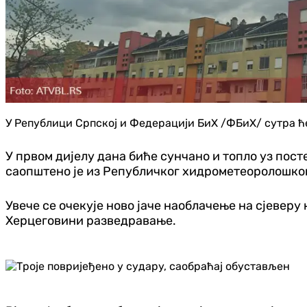
У Републици Српској и Федерацији БиХ /ФБиХ/ сутра ће
У првом дијелу дана биће сунчано и топло уз пост
саопштено је из Републичког хидрометеоролошког
Увече се очекује ново јаче наоблачење на сјеверу 
Херцеговини разведравање.