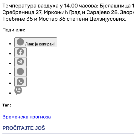
Температура ваздуха у 14.00 часова: Бјелашница 1
Сребреница 27, Мркоњић Град и Сарајево 28, Зворн
Требиње 35 и Мостар 36 степени Целзијусових.
Подијели:
Линк је копиран!
Таг
:
Временска прогноза