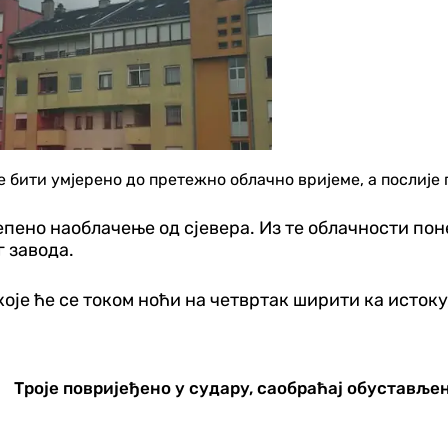
 бити умјерено до претежно облачно вријеме, а послије
епено наоблачење од сјевера. Из те облачности пон
 завода.
које ће се током ноћи на четвртак ширити ка истоку
Троје повријеђено у судару, саобраћај обуставље