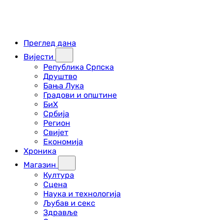
Преглед дана
Вијести
Република Српска
Друштво
Бања Лука
Градови и општине
БиХ
Србија
Регион
Свијет
Економија
Хроника
Магазин
Култура
Сцена
Наука и технологија
Љубав и секс
Здравље