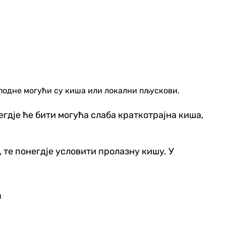
 подне могући су киша или локални пљускови.
егдје ће бити могућа слаба краткотрајна киша,
, те понегдје условити пролазну кишу. У
н