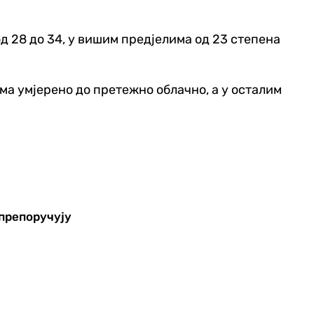
од 28 до 34, у вишим предјелима од 23 степена
ма умјерено до претежно облачно, а у осталим
 препоручују