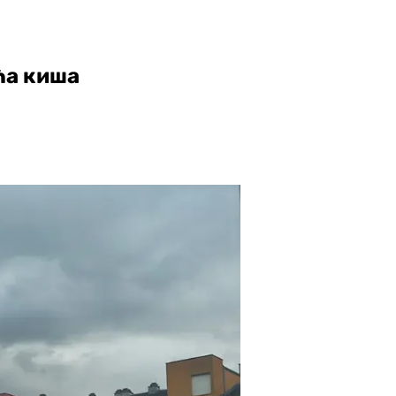
ћа киша