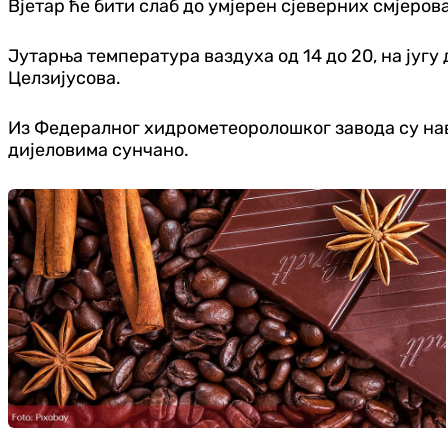
Вјетар ће бити слаб до умјерен сјеверних смјерова
Јутарња температура ваздуха од 14 до 20, на југу 
Целзијусова.
Из Федералног хидрометеоролошког завода су наве
дијеловима сунчано.