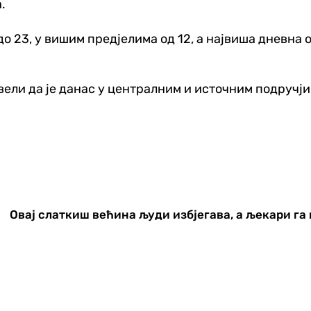
.
до 23, у вишим предјелима од 12, а највиша дневна 
ли да је данас у централним и источним подручји
Овај слаткиш већина људи избјегава, а љекари га