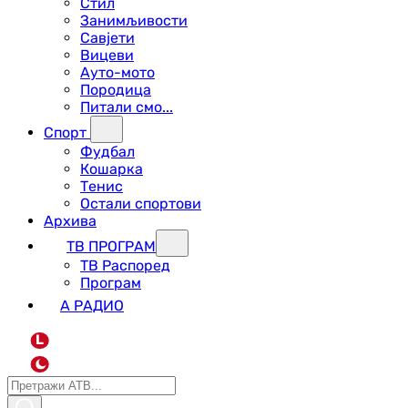
Стил
Занимљивости
Савјети
Вицеви
Ауто-мото
Породица
Питали смо...
Спорт
Фудбал
Кошарка
Тенис
Остали спортови
Архива
ТВ ПРОГРАМ
ТВ Распоред
Програм
А РАДИО
L