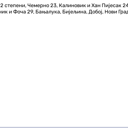
2 степени, Чемерно 23, Калиновик и Хан Пијесак 24
ик и Фоча 29, Бањалука, Бијељина, Добој, Нови Град