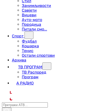
Стил
Занимљивости
Савјети
Вицеви
Ауто-мото
Породица
Питали смо...
Спорт
Фудбал
Кошарка
Тенис
Остали спортови
Архива
ТВ ПРОГРАМ
ТВ Распоред
Програм
А РАДИО
L