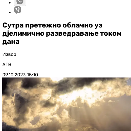
Сутра претежно облачно уз
дјелимично разведравање током
дана
Извор:
АТВ
09.10.2023
15:10