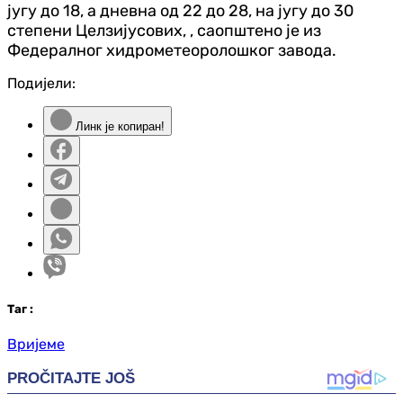
југу до 18, а дневна од 22 до 28, на југу до 30
степени Целзијусових,
, саопштено је из
Федералног хидрометеоролошког завода.
Подијели:
Линк је копиран!
Таг
:
Вријеме