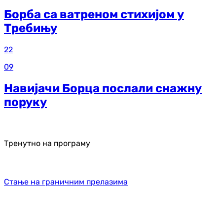
Борба са ватреном стихијом у
Требињу
22
09
Навијачи Борца послали снажну
поруку
Тренутно на програму
Стање на граничним прелазима