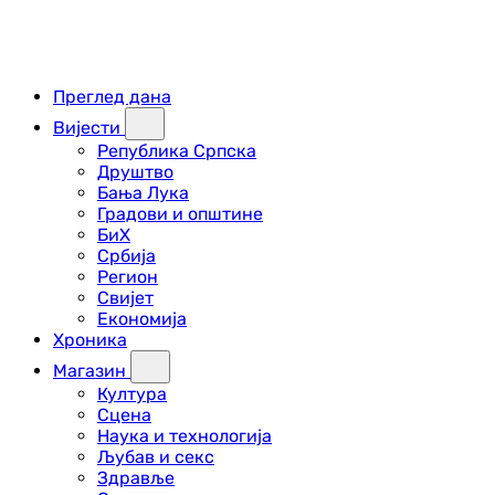
Преглед дана
Вијести
Република Српска
Друштво
Бања Лука
Градови и општине
БиХ
Србија
Регион
Свијет
Економија
Хроника
Магазин
Култура
Сцена
Наука и технологија
Љубав и секс
Здравље