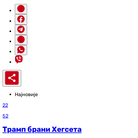
Најновије
22
52
Трамп брани Хегсета