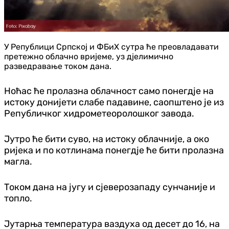
У Републици Српској и ФБиХ сутра ће преовладавати
претежно облачно вријеме, уз дјелимично
разведравање током дана.
Ноћас ће пролазна облачност само понегдје на
истоку донијети слабе падавине, саопштено је из
Републичког хидрометеоролошког завода.
Јутро ће бити суво, на истоку облачније, а око
ријека и по котлинама понегдје ће бити пролазна
магла.
Током дана на југу и сјеверозападу сунчаније и
топло.
Јутарња температура ваздуха од десет до 16, на