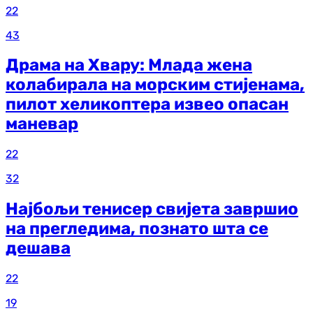
22
43
Драма на Хвару: Млада жена
колабирала на морским стијенама,
пилот хеликоптера извео опасан
маневар
22
32
Најбољи тенисер свијета завршио
на прегледима, познато шта се
дешава
22
19