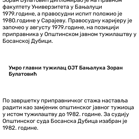
факултету Универзитета у Бањалуци
1979.године, а правосудни испит положио је
1980.године у Сарајеву. Правосудну каријеру је
започео у августу 1979.године, на позицији
приправника у Општинском јавном тужилаштву у
Босанској Дубици.
Умро главни тужилац ОЈТ Бањалука Зоран
Булатовић
По завршетку приправничког стажа наставља
радити као замјеник општинског јавног тужиоца
у истом тужилаштву до 1982. године. За судију
Општинског суда Босанска Дубица изабран је
1982. године.