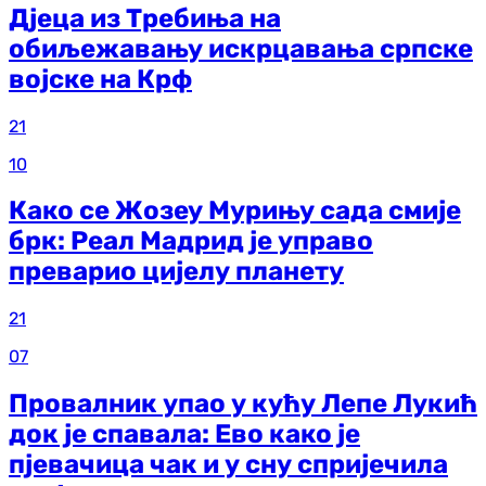
Дјеца из Требиња на
обиљежавању искрцавања српске
војске на Крф
21
10
Како се Жозеу Мурињу сада смије
брк: Реал Мадрид је управо
преварио цијелу планету
21
07
Провалник упао у кућу Лепе Лукић
док је спавала: Ево како је
пјевачица чак и у сну спријечила