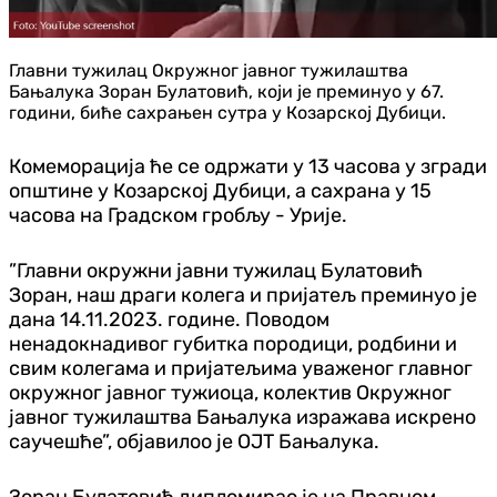
Главни тужилац Окружног јавног тужилаштва
Бањалука Зоран Булатовић, који је преминуо у 67.
години, биће сахрањен сутра у Козарској Дубици.
Комеморација ће се одржати у 13 часова у згради
општине у Козарској Дубици, а сахрана у 15
часова на Градском гробљу - Урије.
”Главни окружни јавни тужилац Булатовић
Зоран, наш драги колега и пријатељ преминуо је
дана 14.11.2023. године. Поводом
ненадокнадивог губитка породици, родбини и
свим колегама и пријатељима уваженог главног
окружног јавног тужиоца, колектив Окружног
јавног тужилаштва Бањалука изражава искрено
саучешће”, објавилоо је ОЈТ Бањалука.
Зоран Булатовић дипломирао је на Правном