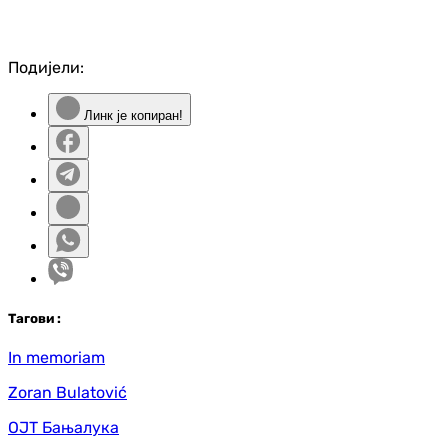
Подијели:
Линк је копиран!
Таг
ови
:
In memoriam
Zoran Bulatović
ОЈТ Бањалука