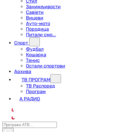
Стил
Занимљивости
Савјети
Вицеви
Ауто-мото
Породица
Питали смо...
Спорт
Фудбал
Кошарка
Тенис
Остали спортови
Архива
ТВ ПРОГРАМ
ТВ Распоред
Програм
А РАДИО
L