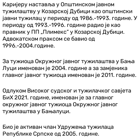
Каријеру наставља у Општинском јавном
тужилаштву у Козарској Дубици као општински
јавни тужилац у периоду од 1986.-1993. године. У
периоду од 1993.-1996. године радио је као
правник у ПП „Плимекс“ у Козарској Дубици.
Адвокатском праксом се бавио од
1996.-2004.године.
За тужиоца Окружног јавног тужилаштва у Бања
Луци именован је 2004. године а за замјеника
главног јавног тужиоца именован је 2011. године.
Одлуком Високог судског и тужилачког савјета
БиХ 2021. године, именован је за главног
окружног јавног тужиоца Окружног јавног
тужилаштва у Бањалуци.
Био је активан члан Удружења тужилаца
Републике Српске од 2005. године.