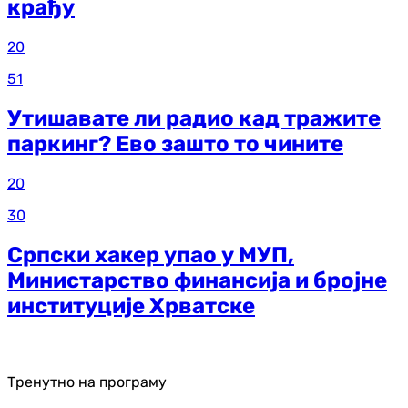
крађу
20
51
Утишавате ли радио кад тражите
паркинг? Ево зашто то чините
20
30
Српски хакер упао у МУП,
Министарство финансија и бројне
институције Хрватске
Тренутно на програму