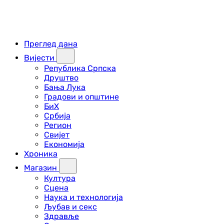
Преглед дана
Вијести
Република Српска
Друштво
Бања Лука
Градови и општине
БиХ
Србија
Регион
Свијет
Економија
Хроника
Магазин
Култура
Сцена
Наука и технологија
Љубав и секс
Здравље