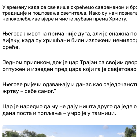
У времену када се све више окрећемо савременом и брз
традиције и поштовања светитеља. Иако су нам позната 
непоколебљиве вјере и чисте љубави према Христу.
Његова животна прича није дуга, али је снажна поп
вијеку, када су хришћани били изложени немилосрд
среће.
Једном приликом, док је цар Трајан са својим дво
оптужен и изведен пред цара који га је савјетовао
Његове ријечи одзвањају и данас као свједочанст
жртву – себе самог.''
Цар је наредио да му не дају ништа друго да једе
дана поста и трпљења – умро је у тамници.