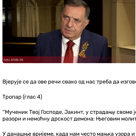
Вјерује се да ове речи свако од нас треба да изгов
Тропар (глас 4)
''Мученик Твој Господе, Јакинт, у страдању своме
разори и немоћну дрскост демона: Његовим молит
У данашње вријеме, када нам често мањка узора и 