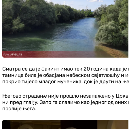
Сматра се да је Јакинт имао тек 20 година када ј
тамница била је обасјана небеском свјетлошћу и 
покрио тијело младог мученика, док је други на њ
Његово страдање није прошло незапажено у Цркви –
ни пред глађу. Зато га славимо као једног од они
послије њега.