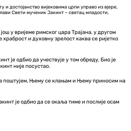
 и достојанство вијековима црпи управо из вјере,
 слави Свети мученик Јакинт – светац младости,
 још у вријеме римског цара Трајана, у другом
е храброст и духовну зрелост каква се ријетко
т је одбио да учествује у том обреду. Био је
акинт није посустао.
та поштујем, Њему се клањам и Њему приносим на
акинт је одбио да се окаља тиме и послије осам