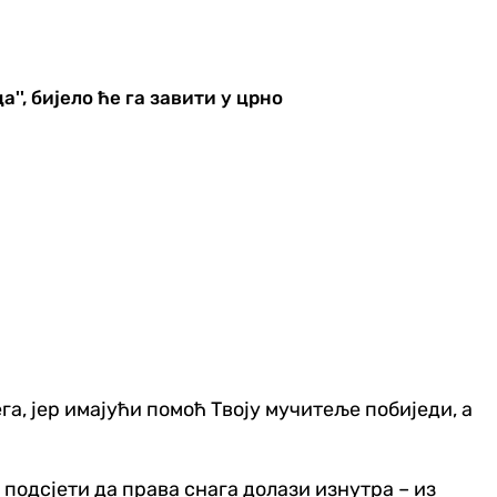
', бијело ће га завити у црно
га, јер имајући помоћ Твоју мучитеље побиједи, а
 подсјети да права снага долази изнутра – из