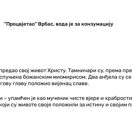
"Процвјетао" Врбас, вода је за конзумацију
е предао свој живот Христу. Тамничари су, према п
испуњена божанским миомирисом. Два анђела су се п
егову главу положио вијенац славе.
 упамћен је као мученик чисте вјере и храбрости,
х који су животе своје положили за истину и својим