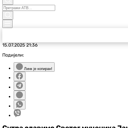
15.07.2025
21:36
Подијели:
Линк је копиран!
Сутра славимо Светог мученика Ја