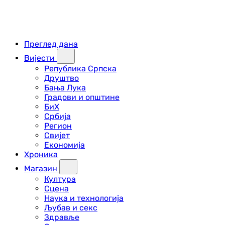
Преглед дана
Вијести
Република Српска
Друштво
Бања Лука
Градови и општине
БиХ
Србија
Регион
Свијет
Економија
Хроника
Магазин
Култура
Сцена
Наука и технологија
Љубав и секс
Здравље