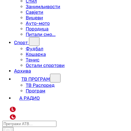
Стил
Занимљивости
Савјети
Вицеви
Ауто-мото
Породица
Питали смо...
Спорт
Фудбал
Кошарка
Тенис
Остали спортови
Архива
ТВ ПРОГРАМ
ТВ Распоред
Програм
А РАДИО
L