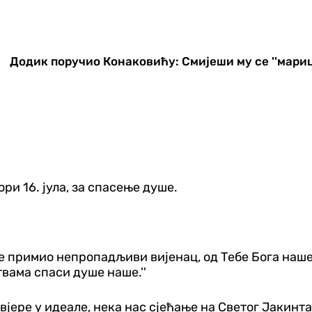
Додик поручио Конаковићу: Смијеши му се ''марица'
ори 16. јула, за спасење душе.
 је примио непропадљиви вијенац, од Тебе Бога наше
вама спаси душе наше.''
вјере у идеале, нека нас сјећање на Светог Јакинта