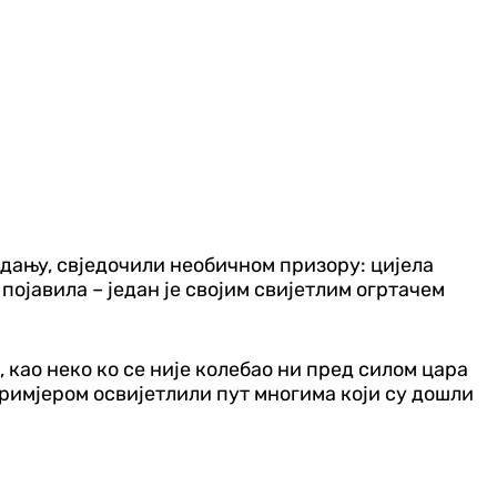
редању, свједочили необичном призору: цијела
ојавила – један је својим свијетлим огртачем
 као неко ко се није колебао ни пред силом цара
 примјером освијетлили пут многима који су дошли