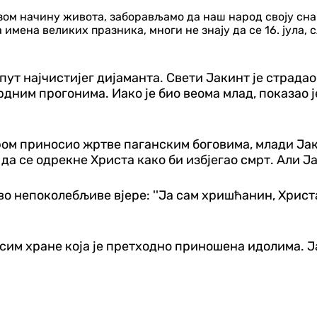
ом начину живота, заборављамо да наш народ своју снагу
имена великих празника, многи не знају да се 16. јула,
ут најчистијег дијаманта. Свети Јакинт је страдао
ним прогонима. Иако је био веома млад, показао ј
ром приносио жртве паганским боговима, млади Јакин
 да се одрекне Христа како би избјегао смрт. Али Ј
во непоколебљиве вјере: ''Ја сам хришћанин, Хрис
 осим хране која је претходно приношена идолима. Ј