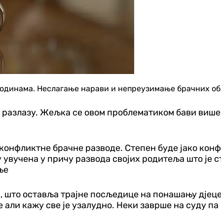
годинама. Неслагање нарави и непреузимање брачних оба
у разлазу. Жељка се овом проблематиком бави више 
 конфликтне брачне разводе. Степен буде јако кон
у увучена у причу развода својих родитеља што је
иње
, што оставља трајне посљедице на понашању дјеце
 али кажу све је узалудно. Неки заврше на суду па