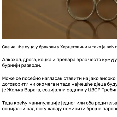
Све чешће пуцају бракови у Херцеговини и тако је већ 
Алкохол, дрога, коцка и превара врло често кумуј
бурнији разводи.
Може се посебно нагласак ставити на јако високо
договорити ни око чега и тада најчешће дјеца буд
је Жељка Варага, социјални радник у ЦЗСР Треб
Тада крећу манипулације једног или оба родитеља
социјални рад покушавају помирити бројне парове