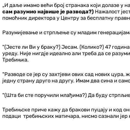
„И даље имамо већи број странака који долазе у 
сам разумио највише је развода?)
Нажалост јест
помоћник директора у Центру за бесплатну прав
Разумијевање и стрпљење су младим генерацијама 
"(Јесте ли Ви у браку?) Јесам. (Колико?) 47 годи
уреду. Није нигдје идеално али треба да се разуми
Требињка.
"Разводе се јер су захтјеви ових сад нових цура, 
једну страну друго на другу. Имам два сина и само 
"(Шта би сте поручили млађима?) Да буду стрпљив
Требињске приче кажу да бракови пуцају и код о
подаци требињских матичара, нисмо сазнали јер н