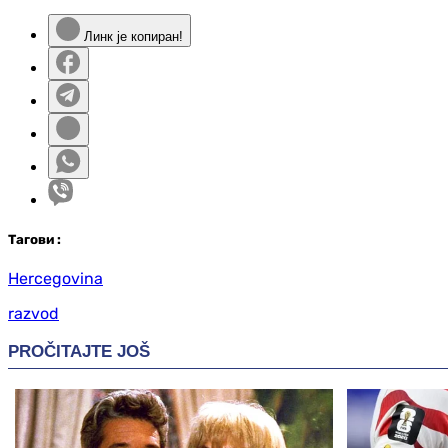
Линк је копиран!
Таг
ови
:
Hercegovina
razvod