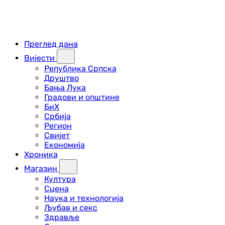
Преглед дана
Вијести
Република Српска
Друштво
Бања Лука
Градови и општине
БиХ
Србија
Регион
Свијет
Економија
Хроника
Магазин
Култура
Сцена
Наука и технологија
Љубав и секс
Здравље