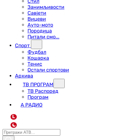
Стил
Занимљивости
Савјети
Вицеви
Ауто-мото
Породица
Питали смо...
Спорт
Фудбал
Кошарка
Тенис
Остали спортови
Архива
ТВ ПРОГРАМ
ТВ Распоред
Програм
А РАДИО
L