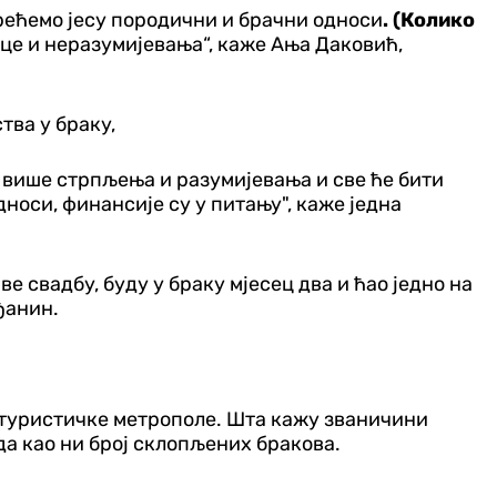
срећемо јесу породични и брачни односи
. (Колико
е и неразумијевања“, каже Ања Даковић,
тва у браку,
ло више стрпљења и разумијевања и све ће бити
дноси, финансије су у питању", каже једна
ве свадбу, буду у браку мјесец два и ћао једно на
ађанин.
а туристичке метрополе. Шта кажу званичини
да као ни број склопљених бракова.