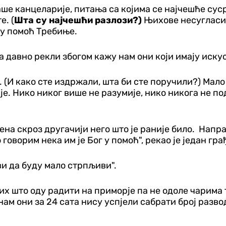
наше канцеларије, питања са којима се најчешће су
е. (
Шта су најчешћи разлози?)
Њихове несугласиц
ну помоћ Требиње.
давно рекли збогом кажу нам они који имају искус
на. (И како сте издржали, шта би сте поручили?) Ма
је. Нико никог више не разумије, нико никога не по
жена скроз другачији него што је раније било. Напра
говорим нека им је Бог у помоћ", рекао је један гр
и да буду мало стрпљиви".
них што оду радити на приморје па не одоле чарим
ам они за 24 сата нису успјели сабрати број разво