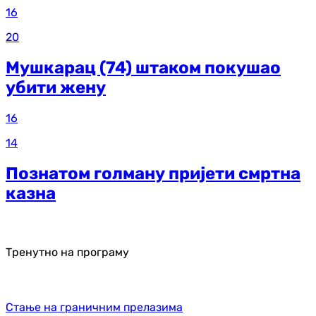
16
20
Мушкарац (74) штаком покушао
убити жену
16
14
Познатом голману пријети смртна
казна
Тренутно на програму
Стање на граничним прелазима