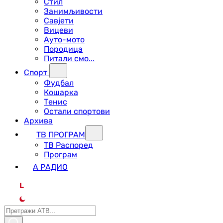
Стил
Занимљивости
Савјети
Вицеви
Ауто-мото
Породица
Питали смо...
Спорт
Фудбал
Кошарка
Тенис
Остали спортови
Архива
ТВ ПРОГРАМ
ТВ Распоред
Програм
А РАДИО
L