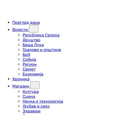
Преглед дана
Вијести
Република Српска
Друштво
Бања Лука
Градови и општине
БиХ
Србија
Регион
Свијет
Економија
Хроника
Магазин
Култура
Сцена
Наука и технологија
Љубав и секс
Здравље