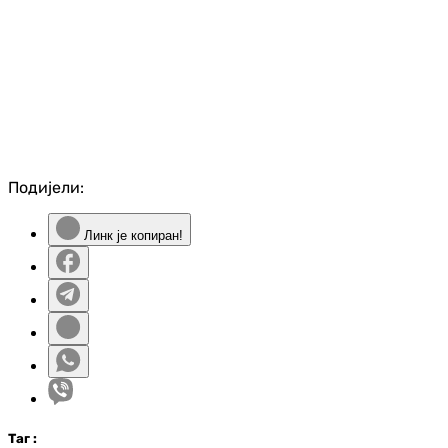
Подијели:
Линк је копиран!
Таг
: