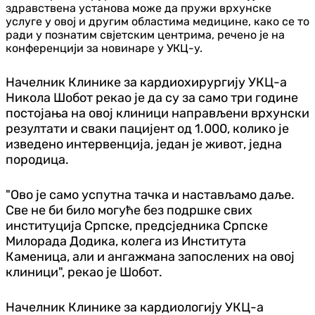
здравствена установа може да пружи врхунске
услуге у овој и другим областима медицине, како се то
ради у познатим свјетским центрима, речено је на
конференцији за новинаре у УКЦ-у.
Начелник Клинике за кардиохирургију УКЦ-а
Никола Шобот рекао је да су за само три године
постојања на овој клиници направљени врхунски
резултати и сваки пацијент од 1.000, колико је
изведено интервенција, један је живот, једна
породица.
"Ово је само успутна тачка и настављамо даље.
Све не би било могуће без подршке свих
институција Српске, предсједника Српске
Милорада Додика, колега из Института
Каменица, али и ангажмана запослених на овој
клиници", рекао је Шобот.
Начелник Клинике за кардиологију УКЦ-а