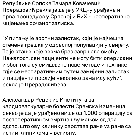
Републике Српске Тамара Ковачевић
Прерадовић рекла је да је у УКЦ-у урађена и
прва процедура у Српској и БиХ - неоперативно
мијењање срчаног залиска.
"У питању је аортни залистак, који је најчешћа
стечена грешка у одраслој популацији у свијету.
То је стање које веома брзо завршава смрћу.
Нажалост, сви пацијенти не могу бити оперисани
и због тога су смишљене нове методе и технике
гдје се неопаративним путем замијени залистак
и пацијенти послије неколико дана иду кући",
рекла је Прерадовићева.
Александар Реџек из Института за
кардиоваскуларне болести Сремска Каменица
рекао је да је урађено више од 1.000 операцију са
постоперативном смртношћу мањом од два
одсто, што ову клинику сврстава раме уз раме са
истим клиникама у региону.