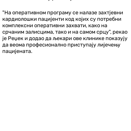
"На оперативном програму се налазе захтјевни
кардиолошки пацијенти код којих су потребни
комплексни оперативни захвати, како на
срчаним залисцима, тако и на самом срцу", рекао
је Реџек и додао да љекари ове клинике показују
да веома професионално приступају лијечењу
пацијената.