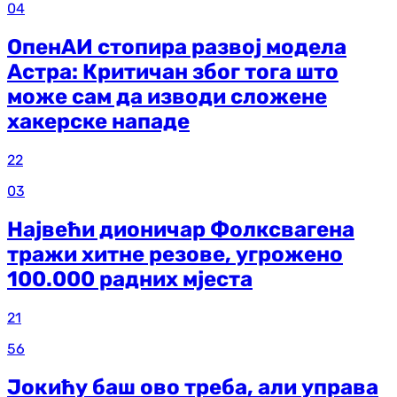
04
ОпенАИ стопира развој модела
Астра: Критичан због тога што
може сам да изводи сложене
хакерске нападе
22
03
Највећи дионичар Фолксвагена
тражи хитне резове, угрожено
100.000 радних мјеста
21
56
Јокићу баш ово треба, али управа