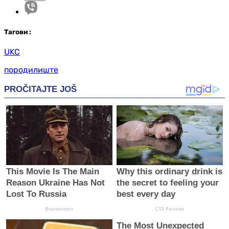
Таг
ови
:
UKC
породилиште