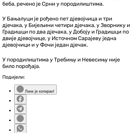
беба, речено је Срни у породилиштима.
У Бањалуци је рођено пет дјевојчица и три
дјечака, у Бијељини четири дјечака, у Зворнику и
Градишци по два дјечака, у Добоју и Градишци по
двије дјевојчице, у Источном Сарајеву једна
дјевојчици и у Фочи један дјечак.
У породилиштима у Требињу и Невесињу није
било порођаја.
Подијели:
Линк је копиран!