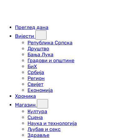
Преглед дана
Вијести
Република Српска
Друштво
Бања Лука
Градови и општине
БиХ
Србија
Регион
Свијет
Економија
Хроника
Магазин
Култура
Сцена
Наука и технологија
Љубав и секс
Здравље