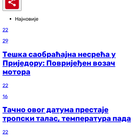
Најновије
22
29
Тешка саобраћајна несрећа у
Приједору: Повријеђен возач
мотора
22
16
Тачно овог датума престаје
тропски талас, температура пада
22