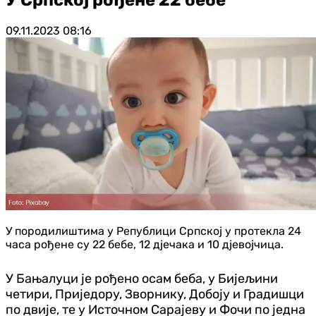
09.11.2023
08:16
У породилиштима у Републици Српској у протекла 24
часа рођене су 22 бебе, 12 дјечака и 10 дјевојчица.
У Бањалуци је рођено осам беба, у Бијељини
четири, Приједору, Зворнику, Добоју и Градишци
по двије, те у Источном Сарајеву и Фочи по једна