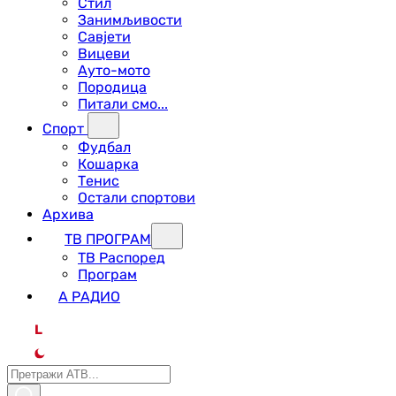
Стил
Занимљивости
Савјети
Вицеви
Ауто-мото
Породица
Питали смо...
Спорт
Фудбал
Кошарка
Тенис
Остали спортови
Архива
ТВ ПРОГРАМ
ТВ Распоред
Програм
А РАДИО
L